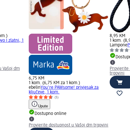
om.)
8,95 KM
vo I zlatni, 1
1 kom. (8,
Lampone
P
Dostup
u Vašoj dm
Provjerite
trgovini
6,75 KM
1 kom. (6,75 KM za 1 kom.)
ebelin
You're PAWsome! privjesak za
ključeve, 1 kom.
(5)
Upute
Dostupno online
Provjerite dostupnost u Vašoj dm trgovini