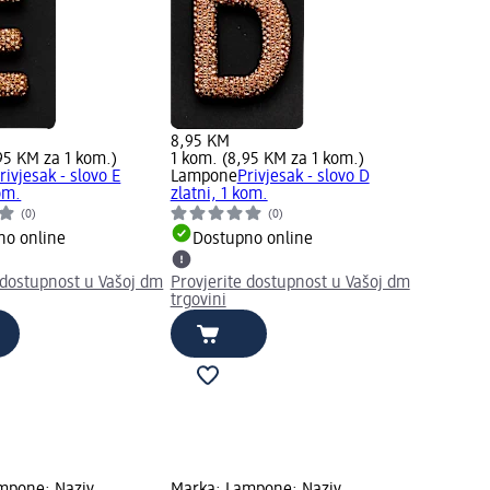
8,95 KM
95 KM za 1 kom.)
1 kom. (8,95 KM za 1 kom.)
rivjesak - slovo E
Lampone
Privjesak - slovo D
kom.
zlatni, 1 kom.
(0)
(0)
no online
Dostupno online
 dostupnost u Vašoj dm
Provjerite dostupnost u Vašoj dm
trgovini
mpone; Naziv
Marka: Lampone; Naziv