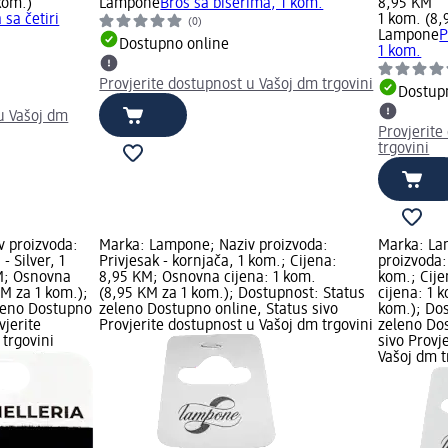
kom.)
Lampone
Broš sa biserima, 1 kom.
8,95 KM
 sa četiri
1 kom. (8,
(0)
Lampone
P
Dostupno online
1 kom.
Provjerite dostupnost u Vašoj dm trgovini
Dostup
u Vašoj dm
Provjerite
trgovini
 proizvoda:
Marka: Lampone; Naziv proizvoda:
Marka: La
- Silver, 1
Privjesak - kornjača, 1 kom.; Cijena:
proizvoda:
M; Osnovna
8,95 KM; Osnovna cijena: 1 kom.
kom.; Cij
KM za 1 kom.);
(8,95 KM za 1 kom.); Dostupnost: Status
cijena: 1 
leno Dostupno
zeleno Dostupno online, Status sivo
kom.); Dos
vjerite
Provjerite dostupnost u Vašoj dm trgovini
zeleno Dos
trgovini
sivo Provj
Vašoj dm t