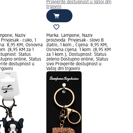
Provjerite dostupnost u Vašoj dm
trgovini
mpone; Naziv
Marka: Lampone; Naziv
 Privjesak - cuko, 1
proizvoda: Privjesak - slovo B
ena: 8,95 KM; Osnovna
zlatni, 1 kom.; Cijena: 8,95 KM;
kom. (8,95 KM za 1
Osnovna cijena: 1 kom. (8,95 KM
tupnost: Status
za 1 kom.); Dostupnost: Status
tupno online, Status
zeleno Dostupno online, Status
erite dostupnost u
sivo Provjerite dostupnost u
rgovini
Vašoj dm trgovini