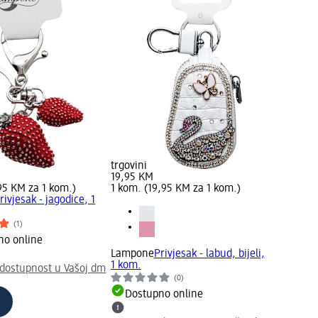
trgovini
19,95 KM
95 KM za 1 kom.)
1 kom. (19,95 KM za 1 kom.)
rivjesak - jagodice, 1
(1)
no online
Lampone
Privjesak - labud, bijeli,
1 kom.
 dostupnost u Vašoj dm
(0)
Dostupno online