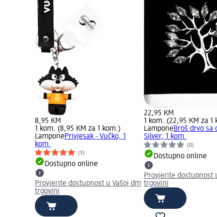
22,95 KM
8,95 KM
1 kom. (22,95 KM za 1
1 kom. (8,95 KM za 1 kom.)
Lampone
Broš drvo sa 
Lampone
Privjesak - Vučko, 1
Silver, 1 kom.
kom.
(0)
(3)
Dostupno online
Dostupno online
Provjerite dostupnost 
Provjerite dostupnost u Vašoj dm
trgovini
trgovini