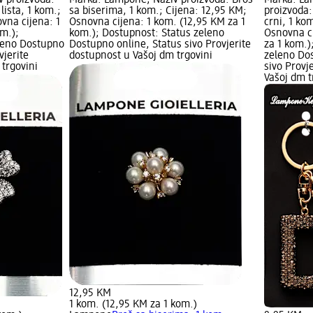
 lista, 1 kom.;
sa biserima, 1 kom.; Cijena: 12,95 KM;
proizvoda:
vna cijena: 1
Osnovna cijena: 1 kom. (12,95 KM za 1
crni, 1 ko
m.);
kom.); Dostupnost: Status zeleno
Osnovna c
leno Dostupno
Dostupno online, Status sivo Provjerite
za 1 kom.)
vjerite
dostupnost u Vašoj dm trgovini
zeleno Dos
trgovini
sivo Provj
Vašoj dm t
12,95 KM
1 kom. (12,95 KM za 1 kom.)