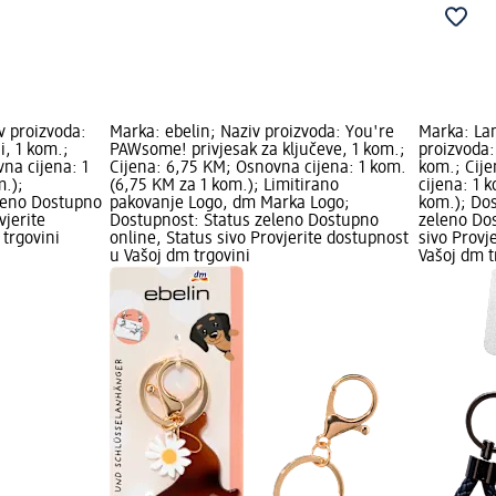
 proizvoda:
Marka: ebelin; Naziv proizvoda: You're
Marka: La
ni, 1 kom.;
PAWsome! privjesak za ključeve, 1 kom.;
proizvoda:
na cijena: 1
Cijena: 6,75 KM; Osnovna cijena: 1 kom.
kom.; Cij
m.);
(6,75 KM za 1 kom.); Limitirano
cijena: 1 
leno Dostupno
pakovanje Logo, dm Marka Logo;
kom.); Dos
vjerite
Dostupnost: Status zeleno Dostupno
zeleno Dos
trgovini
online, Status sivo Provjerite dostupnost
sivo Provj
u Vašoj dm trgovini
Vašoj dm t