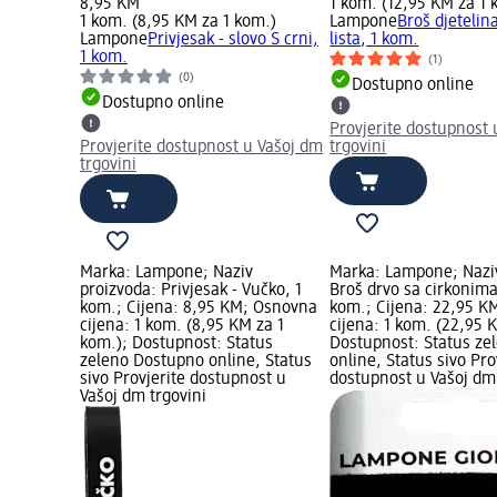
8,95 KM
1 kom. (12,95 KM za 1 
1 kom. (8,95 KM za 1 kom.)
Lampone
Broš djetelina
Lampone
Privjesak - slovo S crni,
lista, 1 kom.
1 kom.
(1)
(0)
Dostupno online
Dostupno online
Provjerite dostupnost 
Provjerite dostupnost u Vašoj dm
trgovini
trgovini
Marka: Lampone; Naziv
Marka: Lampone; Naziv
proizvoda: Privjesak - Vučko, 1
Broš drvo sa cirkonima 
kom.; Cijena: 8,95 KM; Osnovna
kom.; Cijena: 22,95 K
cijena: 1 kom. (8,95 KM za 1
cijena: 1 kom. (22,95 
kom.); Dostupnost: Status
Dostupnost: Status ze
zeleno Dostupno online, Status
online, Status sivo Pro
sivo Provjerite dostupnost u
dostupnost u Vašoj dm 
Vašoj dm trgovini