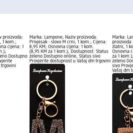
 proizvoda:
Marka: Lampone; Naziv proizvoda:
Marka: La
, 1 kom.;
Privjesak - slovo M crni, 1 kom.; Cijena:
proizvoda:
na cijena: 1
8,95 KM; Osnovna cijena: 1 kom.
zlatni, 1 
m.);
(8,95 KM za 1 kom.); Dostupnost: Status
Osnovna c
leno Dostupno
zeleno Dostupno online, Status sivo
za 1 kom.)
vjerite
Provjerite dostupnost u Vašoj dm trgovini
zeleno Dos
trgovini
sivo Provj
Vašoj dm t