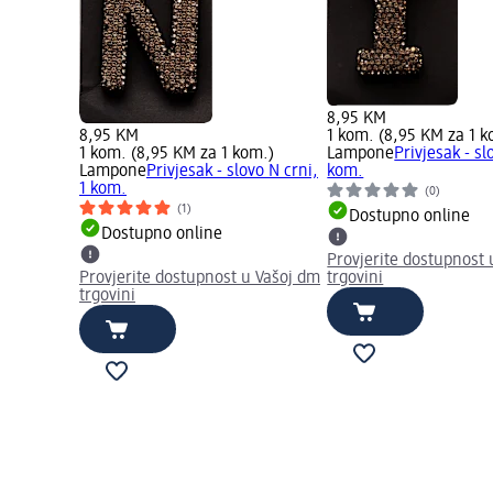
8,95 KM
8,95 KM
1 kom. (8,95 KM za 1 k
1 kom. (8,95 KM za 1 kom.)
Lampone
Privjesak - slo
Lampone
Privjesak - slovo N crni,
kom.
1 kom.
(0)
(1)
Dostupno online
Dostupno online
Provjerite dostupnost 
Provjerite dostupnost u Vašoj dm
trgovini
trgovini