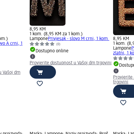
8,95 KM
1 kom. (8,95 KM za 1 kom.)
om.)
Lampone
Privjesak - slovo M crni, 1 kom.
8,95 KM
ovo A crni, 1
1 kom. (8,
(0)
Lampone
P
Dostupno online
zlatni, 1 
Provjerite dostupnost u Vašoj dm trgovini
Dostup
u Vašoj dm
Provjerite
trgovini
 proizvoda:
Marka: Lampone; Naziv proizvoda: Broš
Marka: La