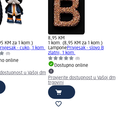
8,95 KM
95 KM za 1 kom.)
1 kom. (8,95 KM za 1 kom.)
rivjesak - cuko, 1 kom.
Lampone
Privjesak - slovo B
zlatni, 1 kom.
(0)
(0)
no online
Dostupno online
 dostupnost u Vašoj dm
Provjerite dostupnost u Vašoj dm
trgovini