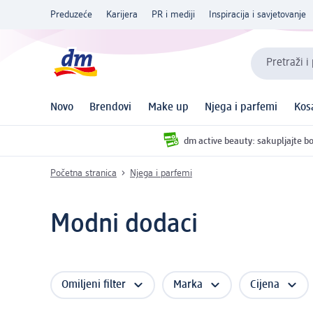
Preduzeće
Karijera
PR i mediji
Inspiracija i savjetovanje
Pretraži i
Novo
Brendovi
Make up
Njega i parfemi
Kos
dm active beauty: sakupljajte bo
Početna stranica
Njega i parfemi
Modni dodaci
Omiljeni filter
Marka
Cijena