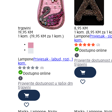
trgovini
8,95 KM
19,95 KM
1 kom. (8,95 KM za 1 k
1 kom. (19,95 KM za 1 kom.)
Lampone
Privjesak - sl
kom.
(2)
Dostupno online
Lampone
Privjesak - labud, rozi, 1
Provjerite dostupnost 
kom.
trgovini
(0)
Dostupno online
Provjerite dostupnost u Vašoj dm
trgovini
Marka: Lampone; Naziv
Marka: Lampone; Naziv