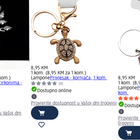
8,95 KM
1 kom. (8,95 KM za 1 kom.)
 kom.)
Lampone
Privjesak - kornjača, 1 kom.
8,95 KM
cirkonima -
1 kom. (8,
(0)
Lampone
P
Dostupno online
kom.
Provjerite dostupnost u Vašoj dm trgovini
Dostup
u Vašoj dm
Provjerite
trgovini