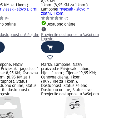
8,95 KM
95 KM za 1 kom.)
1 kom. (8,95 KM za 1 kom.)
rivjesak - slovo D crni,
Lampone
Privjesak - slovo M
zlatni, 1 kom.
(0)
(0)
no online
Dostupno online
 dostupnost u Vašoj dm
Provjerite dostupnost u Vašoj dm
trgovini
mpone; Naziv
Marka: Lampone; Naziv
 Privjesak - jagodice, 1
proizvoda: Privjesak - labud,
ena: 8,95 KM; Osnovna
bijeli, 1 kom.; Cijena: 19,95 KM;
kom. (8,95 KM za 1
Osnovna cijena: 1 kom.
tupnost: Status
(19,95 KM za 1 kom.);
tupno online, Status
Dostupnost: Status zeleno
erite dostupnost u
Dostupno online, Status sivo
rgovini
Provjerite dostupnost u Vašoj dm