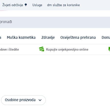
Živjeti održivije 🌳
Usluge
dm služba za korisnike
 pronađi
a
Muška kozmetika
Zdravlje
Osviještena prehrana
Doma
dove i štedite
Kupujte uvijekpovoljno online
Osobine proizvoda