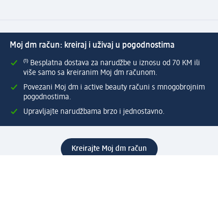
Moj dm račun: kreiraj i uživaj u pogodnostima
⁽¹⁾ Besplatna dostava za narudžbe u iznosu od 70 KM ili
više samo sa kreiranim Moj dm računom.
Povezani Moj dm i active beauty računi s mnogobrojnim
pogodnostima.
Upravljajte narudžbama brzo i jednostavno.
Kreirajte Moj dm račun
Pomoć
Programi i usluge
dm služba za korisnike
Načini i troškovi dostave
Povrat proizvoda