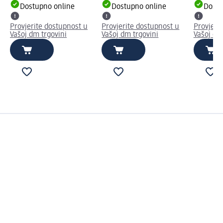
Dostupno online
Dostupno online
Dostu
Provjerite dostupnost u
Provjerite dostupnost u
Provjeri
Vašoj dm trgovini
Vašoj dm trgovini
Vašoj dm