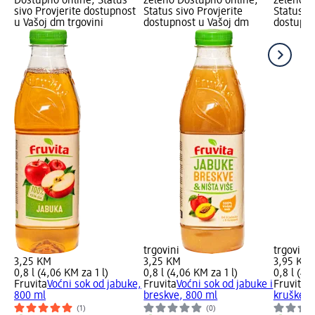
Dostupno online, Status
zeleno Dostupno online,
zeleno D
sivo Provjerite dostupnost
Status sivo Provjerite
Status si
u Vašoj dm trgovini
dostupnost u Vašoj dm
dostupno
trgovini
trgovini
3,25 KM
3,25 KM
3,95 KM
0,8 l (4,06 KM za 1 l)
0,8 l (4,06 KM za 1 l)
0,8 l (4,
Fruvita
Voćni sok od jabuke,
Fruvita
Voćni sok od jabuke i
Fruvita
V
800 ml
breskve, 800 ml
kruške, 
(1)
(0)