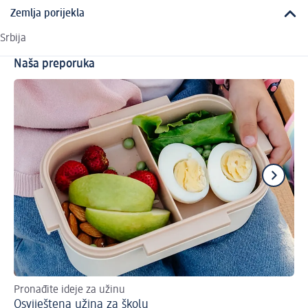
Zemlja porijekla
Srbija
Naša preporuka
Pronađite ideje za užinu
Br
Osviještena užina za školu
led