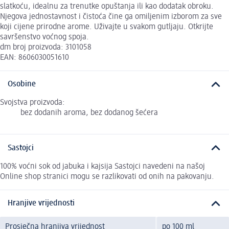
slatkoću, idealnu za trenutke opuštanja ili kao dodatak obroku.
Njegova jednostavnost i čistoća čine ga omiljenim izborom za sve
koji cijene prirodne arome. Uživajte u svakom gutljaju. Otkrijte
savršenstvo voćnog spoja.
dm broj proizvoda: 3101058
EAN: 8606030051610
Osobine
Svojstva proizvoda:
bez dodanih aroma, bez dodanog šećera
Sastojci
100% voćni sok od jabuka i kajsija Sastojci navedeni na našoj
Online shop stranici mogu se razlikovati od onih na pakovanju.
Hranjive vrijednosti
Prosječna hranjiva vrijednost
po 100 ml