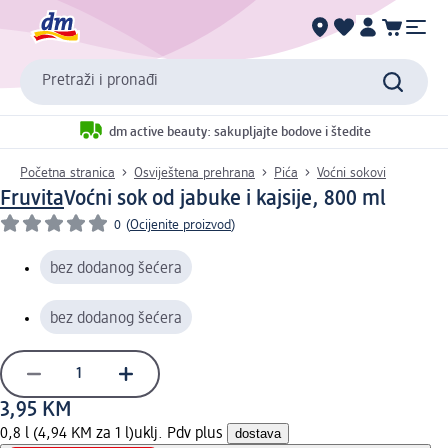
Pretraži i pronađi
dm active beauty: sakupljajte bodove i štedite
Početna stranica
Osviještena prehrana
Pića
Voćni sokovi
Fruvita
Voćni sok od jabuke i kajsije, 800 ml
0
(
Ocijenite proizvod
)
bez dodanog šećera
bez dodanog šećera
3,95 KM
0,8 l (4,94 KM za 1 l)
uklj. Pdv plus
dostava