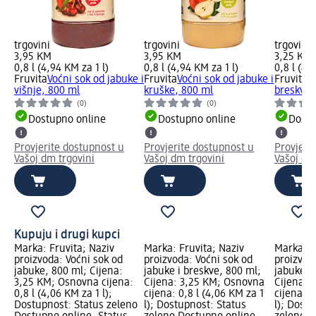
trgovini
trgovini
trgovini
3,95 KM
3,95 KM
3,25 KM
0,8 l (4,94 KM za 1 l)
0,8 l (4,94 KM za 1 l)
0,8 l (4,
Fruvita
Voćni sok od jabuke i
Fruvita
Voćni sok od jabuke i
Fruvita
V
višnje, 800 ml
kruške, 800 ml
breskve,
(0)
(0)
Dostupno online
Dostupno online
Dostu
Provjerite dostupnost u
Provjerite dostupnost u
Provjeri
Vašoj dm trgovini
Vašoj dm trgovini
Vašoj dm
Kupuju i drugi kupci
Marka: Fruvita; Naziv
Marka: Fruvita; Naziv
Marka: F
proizvoda: Voćni sok od
proizvoda: Voćni sok od
proizvod
jabuke, 800 ml; Cijena:
jabuke i breskve, 800 ml;
jabuke i
3,25 KM; Osnovna cijena:
Cijena: 3,25 KM; Osnovna
Cijena: 
0,8 l (4,06 KM za 1 l);
cijena: 0,8 l (4,06 KM za 1
cijena: 0
Dostupnost: Status zeleno
l); Dostupnost: Status
l); Dost