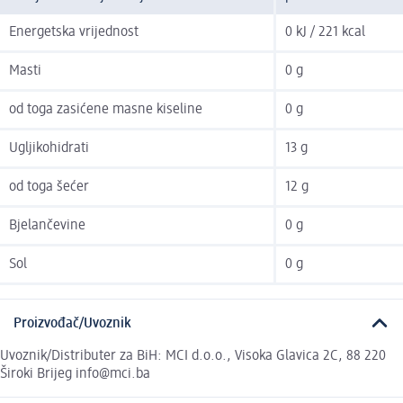
Energetska vrijednost
0 kJ / 221 kcal
Masti
0 g
od toga zasićene masne kiseline
0 g
Ugljikohidrati
13 g
od toga šećer
12 g
Bjelančevine
0 g
Sol
0 g
Proizvođač/Uvoznik
Uvoznik/Distributer za BiH: MCI d.o.o., Visoka Glavica 2C, 88 220
Široki Brijeg info@mci.ba