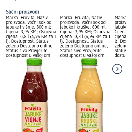
Os
Slični proizvodi
Marka: Fruvita; Naziv
Marka: Fruvita; Naziv
Marka: F
proizvoda: Voćni sok od
proizvoda: Voćni sok od
proizvod
jabuke i višnje, 800 ml;
jabuke i kruške, 800 ml;
jabuke i
Cijena: 3,95 KM; Osnovna
Cijena: 3,95 KM; Osnovna
Cijena: 
cijena: 0,8 l (4,94 KM za 1
cijena: 0,8 l (4,94 KM za 1
cijena: 0
l); Dostupnost: Status
l); Dostupnost: Status
l); Dost
zeleno Dostupno online,
zeleno Dostupno online,
zeleno D
Status sivo Provjerite
Status sivo Provjerite
Status si
dostupnost u Vašoj dm
dostupnost u Vašoj dm
dostupno