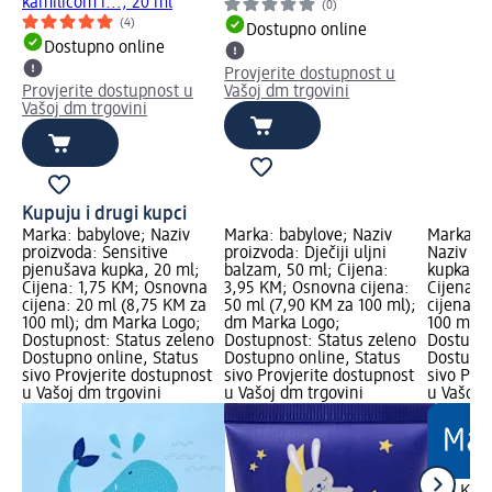
kamilicom i..., 20 ml
(0)
(4)
Dostupno online
Dostupno online
Provjerite dostupnost u
Provjerite dostupnost u
Vašoj dm trgovini
Vašoj dm trgovini
Kupuju i drugi kupci
Marka: babylove; Naziv
Marka: babylove; Naziv
Marka: 
proizvoda: Sensitive
proizvoda: Dječiji uljni
Naziv pr
pjenušava kupka, 20 ml;
balzam, 50 ml; Cijena:
kupka za
Cijena: 1,75 KM; Osnovna
3,95 KM; Osnovna cijena:
Cijena: 
cijena: 20 ml (8,75 KM za
50 ml (7,90 KM za 100 ml);
cijena: 
100 ml); dm Marka Logo;
dm Marka Logo;
100 ml);
Dostupnost: Status zeleno
Dostupnost: Status zeleno
Dostupno
Dostupno online, Status
Dostupno online, Status
Dostupno
sivo Provjerite dostupnost
sivo Provjerite dostupnost
sivo Pro
u Vašoj dm trgovini
u Vašoj dm trgovini
u Vašoj 
1,20 KM