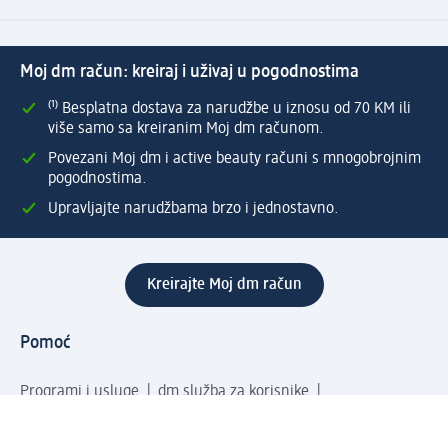
Moj dm račun: kreiraj i uživaj u pogodnostima
⁽¹⁾ Besplatna dostava za narudžbe u iznosu od 70 KM ili
više samo sa kreiranim Moj dm računom.
Povezani Moj dm i active beauty računi s mnogobrojnim
pogodnostima.
Upravljajte narudžbama brzo i jednostavno.
Kreirajte Moj dm račun
Pomoć
Programi i usluge
dm služba za korisnike
Načini i troškovi dostave
Povrat proizvoda