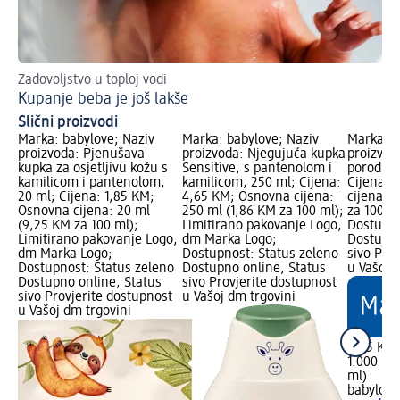
Zadovoljstvo u toploj vodi
Sla
Kupanje beba je još lakše
Us
Slični proizvodi
Marka: babylove; Naziv
Marka: babylove; Naziv
Marka: b
proizvoda: Pjenušava
proizvoda: Njegujuća kupka
proizvod
kupka za osjetljivu kožu s
Sensitive, s pantenolom i
porodična
kamilicom i pantenolom,
kamilicom, 250 ml; Cijena:
Cijena: 
20 ml; Cijena: 1,85 KM;
4,65 KM; Osnovna cijena:
cijena: 
Osnovna cijena: 20 ml
250 ml (1,86 KM za 100 ml);
za 100 m
(9,25 KM za 100 ml);
Limitirano pakovanje Logo,
Dostupno
Limitirano pakovanje Logo,
dm Marka Logo;
Dostupno
dm Marka Logo;
Dostupnost: Status zeleno
sivo Pro
Dostupnost: Status zeleno
Dostupno online, Status
u Vašoj 
Dostupno online, Status
sivo Provjerite dostupnost
sivo Provjerite dostupnost
u Vašoj dm trgovini
u Vašoj dm trgovini
8,65 KM
1.000 ml
ml)
babylove