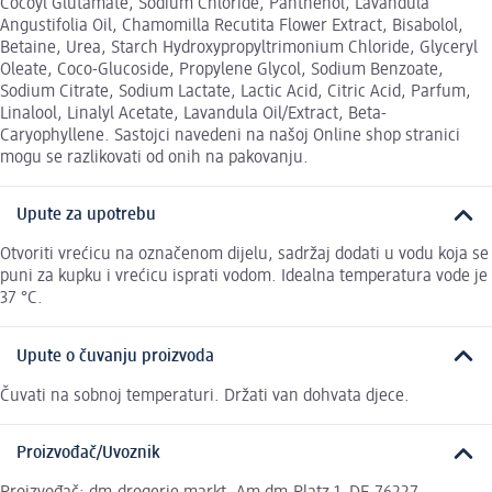
Cocoyl Glutamate, Sodium Chloride, Panthenol, Lavandula
Angustifolia Oil, Chamomilla Recutita Flower Extract, Bisabolol,
Betaine, Urea, Starch Hydroxypropyltrimonium Chloride, Glyceryl
Oleate, Coco-Glucoside, Propylene Glycol, Sodium Benzoate,
Sodium Citrate, Sodium Lactate, Lactic Acid, Citric Acid, Parfum,
Linalool, Linalyl Acetate, Lavandula Oil/Extract, Beta-
Caryophyllene. Sastojci navedeni na našoj Online shop stranici
mogu se razlikovati od onih na pakovanju.
Upute za upotrebu
Otvoriti vrećicu na označenom dijelu, sadržaj dodati u vodu koja se
puni za kupku i vrećicu isprati vodom. Idealna temperatura vode je
37 °C.
Upute o čuvanju proizvoda
Čuvati na sobnoj temperaturi. Držati van dohvata djece.
Proizvođač/Uvoznik