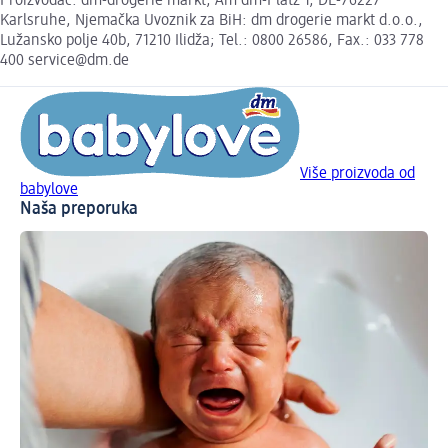
Proizvođač: dm-drogerie markt, Am dm-Platz 1, DE-76227
Karlsruhe, Njemačka Uvoznik za BiH: dm drogerie markt d.o.o.,
Lužansko polje 40b, 71210 Ilidža; Tel.: 0800 26586, Fax.: 033 778
400 service@dm.de
Više proizvoda od
babylove
Naša preporuka