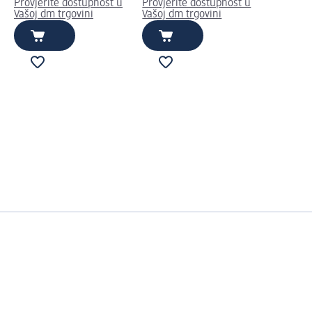
Provjerite dostupnost u
Provjerite dostupnost u
Vašoj dm trgovini
Vašoj dm trgovini