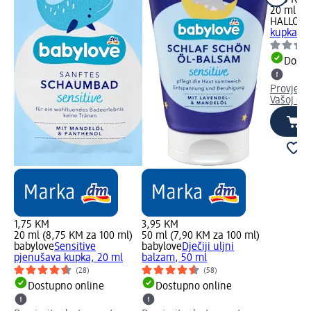
20 ml (6
HALLOH
kupka za
Dostu
Provjeri
Vašoj dm
1,75 KM
3,95 KM
20 ml (8,75 KM za 100 ml)
50 ml (7,90 KM za 100 ml)
babylove
Sensitive
babylove
Dječiji uljni
pjenušava kupka, 20 ml
balzam, 50 ml
(28)
(58)
Dostupno online
Dostupno online