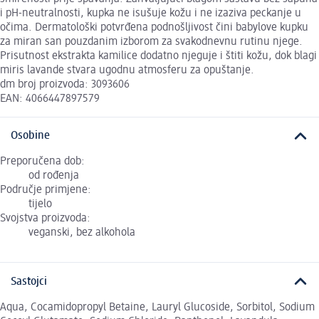
i pH-neutralnosti, kupka ne isušuje kožu i ne izaziva peckanje u
očima. Dermatološki potvrđena podnošljivost čini babylove kupku
za miran san pouzdanim izborom za svakodnevnu rutinu njege.
Prisutnost ekstrakta kamilice dodatno njeguje i štiti kožu, dok blagi
miris lavande stvara ugodnu atmosferu za opuštanje.
dm broj proizvoda: 3093606
EAN: 4066447897579
Osobine
Preporučena dob:
od rođenja
Područje primjene:
tijelo
Svojstva proizvoda:
veganski, bez alkohola
Sastojci
Aqua, Cocamidopropyl Betaine, Lauryl Glucoside, Sorbitol, Sodium