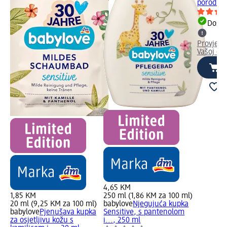
porodičn
Dostu
Provjeri
Vašoj dm
4,65 KM
1,85 KM
250 ml (1,86 KM za 100 ml)
20 ml (9,25 KM za 100 ml)
babylove
Njegujuća kupka
babylove
Pjenušava kupka
Sensitive, s pantenolom
za osjetljivu kožu s
i..., 250 ml