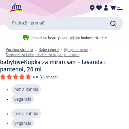
Pretraži i pronađi
dm active beauty: sakupljajte bodove i štedite
Početna stranica
Bebe i djeca
Njega za bebe
Šamponi za bebe, dodaci za kupanje i ostalo
babylove
Kupka za miran san – lavanda i
pantenol, 20 ml
4.8
(
46 ocjena
)
bez alkohola
veganski
bez alkohola
veganski