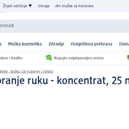
Živjeti održivije 🌳
Usluge
dm služba za korisnike
 pronađi
a
Muška kozmetika
Zdravlje
Osviještena prehrana
Doma
dove i štedite
Kupujte uvijekpovoljno online
ebe, dodaci za kupanje i ostalo
pranje ruku - koncentrat, 25 