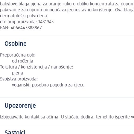
babylove blaga pjena za pranje ruku u obliku koncentrata za dopunu
pakovanje za dopunu omogućava jednostavno korištenje. Ova blaga p
dermatološki potvrđena.
dm broj proizvoda: 1481945
EAN: 4066447888867
Osobine
Preporučena dob:
od rođenja
Tekstura / konzistencija / nanošenje:
pjena
Svojstva proizvoda:
veganski, posebno pogodno za djecu
Upozorenje
Izbjegavajte kontakt sa očima. U slučaju dodira, temeljito isperite 
Sastojci