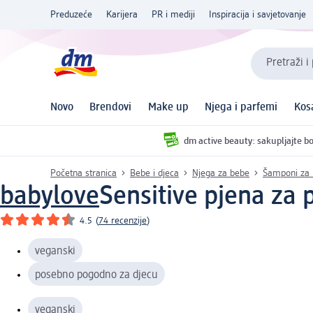
Preduzeće
Karijera
PR i mediji
Inspiracija i savjetovanje
Pretraži i
Novo
Brendovi
Make up
Njega i parfemi
Kos
dm active beauty: sakupljajte bo
Početna stranica
Bebe i djeca
Njega za bebe
Šamponi za b
babylove
Sensitive pjena za 
4.5
(
74 recenzije
)
veganski
posebno pogodno za djecu
veganski