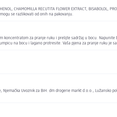
HENOL, CHAMOMILLA RECUTITA FLOWER EXTRACT, BISABOLOL, PROP
mogu se razlikovati od onih na pakovanju.
gim koncentratom za pranje ruku i prelijte sadržaj u bocu. Napunite
pumpicu na bocu i lagano protresite. Vaša pjena za pranje ruku je 
 Njemačka Uvoznik za BiH: dm drogerie markt d.o.o., Lužansko polje