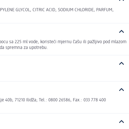
YLENE GLYCOL, CITRIC ACID, SODIUM CHLORIDE, PARFUM,
 bocu sa 225 ml vode, koristeći mjernu čašu ili pažljivo pod mlazom
sada spremna za upotrebu.
 40b, 71210 Ilidža; Tel.: 0800 26586, Fax.: 033 778 400