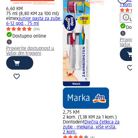
1 kom.
6,60 KM
75 ml (8,80 KM za 100 ml)
elmex
Junior pasta za zube,
Uput
6-12 god., 75 ml
Dostu
(34)
Dostupno online
Provjeri
Vašoj dm
Provjerite dostupnost u
Vašoj dm trgovini
2,75 KM
2 kom. (1,38 KM za 1 kom.)
Dontodent
Dječija četkica za
zube - mekana, više vrsta,
2 kom.
(4)