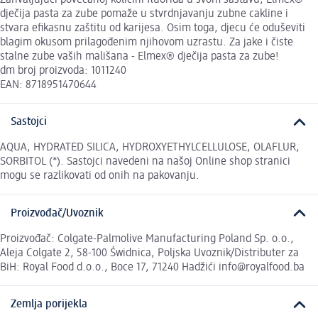
dječija pasta za zube pomaže u stvrdnjavanju zubne cakline i
stvara efikasnu zaštitu od karijesa. Osim toga, djecu će oduševiti
blagim okusom prilagođenim njihovom uzrastu. Za jake i čiste
stalne zube vaših mališana - Elmex® dječija pasta za zube!
dm broj proizvoda: 1011240
EAN: 8718951470644
Sastojci
AQUA, HYDRATED SILICA, HYDROXYETHYLCELLULOSE, OLAFLUR,
SORBITOL (*). Sastojci navedeni na našoj Online shop stranici
mogu se razlikovati od onih na pakovanju.
Proizvođač/Uvoznik
Proizvođač: Colgate-Palmolive Manufacturing Poland Sp. o.o.,
Aleja Colgate 2, 58-100 Świdnica, Poljska Uvoznik/Distributer za
BiH: Royal Food d.o.o., Boce 17, 71240 Hadžići info@royalfood.ba
Zemlja porijekla