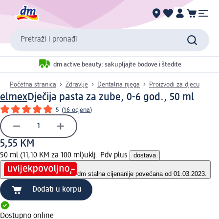
Pretraži i pronađi
dm active beauty: sakupljajte bodove i štedite
Početna stranica
Zdravlje
Dentalna njega
Proizvodi za djecu
elmex
Dječija pasta za zube, 0-6 god., 50 ml
5
(
16 ocjena
)
5,55 KM
50 ml (11,10 KM za 100 ml)
uklj. Pdv plus
dostava
dm stalna cijena
nije povećana od 01.03.2023.
Dodati u korpu
Dostupno online