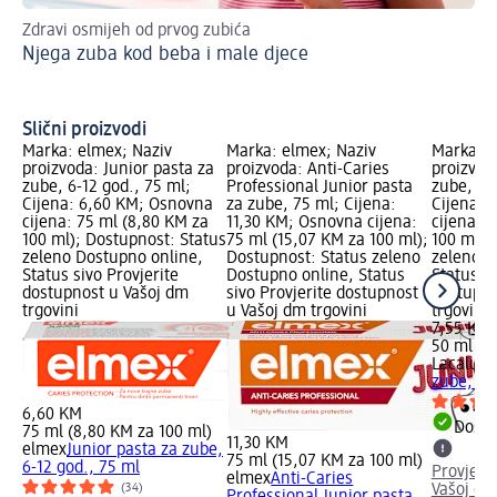
Zdravi osmijeh od prvog zubića
Od
Njega zuba kod beba i male djece
ol
Pr
pr
Slični proizvodi
Marka: elmex; Naziv
Marka: elmex; Naziv
Marka: L
proizvoda: Junior pasta za
proizvoda: Anti-Caries
proizvoda
zube, 6-12 god., 75 ml;
Professional Junior pasta
zube, 8+
Cijena: 6,60 KM; Osnovna
za zube, 75 ml; Cijena:
Cijena: 
cijena: 75 ml (8,80 KM za
11,30 KM; Osnovna cijena:
cijena: 
100 ml); Dostupnost: Status
75 ml (15,07 KM za 100 ml);
100 ml);
zeleno Dostupno online,
Dostupnost: Status zeleno
zeleno D
Status sivo Provjerite
Dostupno online, Status
Status si
dostupnost u Vašoj dm
sivo Provjerite dostupnost
dostupno
trgovini
u Vašoj dm trgovini
trgovini
7,55 KM
50 ml (1
Lacalut
D
zube, 8+
6,60 KM
Dostu
75 ml (8,80 KM za 100 ml)
11,30 KM
elmex
Junior pasta za zube,
75 ml (15,07 KM za 100 ml)
6-12 god., 75 ml
Provjeri
elmex
Anti-Caries
Vašoj dm
(34)
Professional Junior pasta