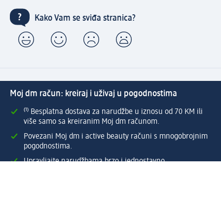
Kako Vam se sviđa stranica?
Moj dm račun: kreiraj i uživaj u pogodnostima
⁽¹⁾ Besplatna dostava za narudžbe u iznosu od 70 KM ili
više samo sa kreiranim Moj dm računom.
Povezani Moj dm i active beauty računi s mnogobrojnim
pogodnostima.
Upravljajte narudžbama brzo i jednostavno.
Kreirajte Moj dm račun