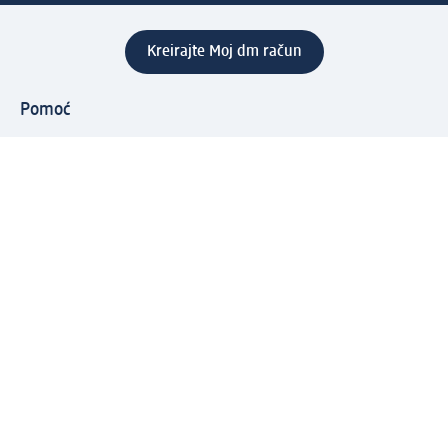
Kreirajte Moj dm račun
Pomoć
Programi i usluge
dm služba za korisnike
Načini i troškovi dostave
Povrat proizvoda
Preduzeće
O nama
Odgovornost
Karijera
PR i mediji
Svijet proizvoda
dm Svijet