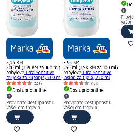
Dostu
Provjeri
Vašoj dm
5,95 KM
3,95 KM
500 ml (1,19 KM za 100 ml)
250 ml (1,58 KM za 100 ml)
babylove
Ultra Sensitive
babylove
Ultra Sensitive
mlijeko za kupanje, 500 ml
losion za tijelo, 250 ml
(239)
(161)
Dostupno online
Dostupno online
Provjerite dostupnost u
Provjerite dostupnost u
Vašoj dm trgovini
Vašoj dm trgovini