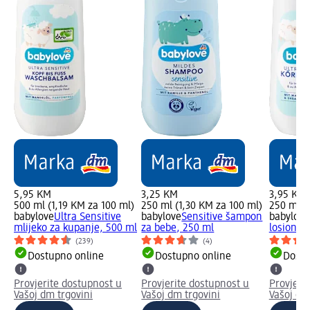
5,95 KM
3,25 KM
3,95 KM
500 ml (1,19 KM za 100 ml)
250 ml (1,30 KM za 100 ml)
250 ml (
babylove
Ultra Sensitive
babylove
Sensitive šampon
babylove
mlijeko za kupanje, 500 ml
za bebe, 250 ml
losion za
(239)
(4)
Dostupno online
Dostupno online
Dostu
Provjerite dostupnost u
Provjerite dostupnost u
Provjeri
Vašoj dm trgovini
Vašoj dm trgovini
Vašoj dm