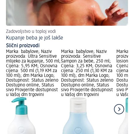
Zadovoljstvo u toploj vodi
Sla
Kupanje beba je još lakše
Us
Slični proizvodi
Marka: babylove; Naziv
Marka: babylove; Naziv
Marka: b
proizvoda: Ultra Sensitive
proizvoda: Sensitive
proizvoda
mlijeko za kupanje, 500 ml;
šampon za bebe, 250 ml;
losion za
Cijena: 5,95 KM; Osnovna
Cijena: 3,25 KM; Osnovna
Cijena: 
cijena: 500 ml (1,19 KM za
cijena: 250 ml (1,30 KM za
cijena: 
100 ml); dm Marka Logo;
100 ml); dm Marka Logo;
100 ml);
Dostupnost: Status zeleno
Dostupnost: Status zeleno
Dostupno
Dostupno online, Status
Dostupno online, Status
Dostupno
sivo Provjerite dostupnost
sivo Provjerite dostupnost
sivo Pro
u Vašoj dm trgovini
u Vašoj dm trgovini
u Vašoj 