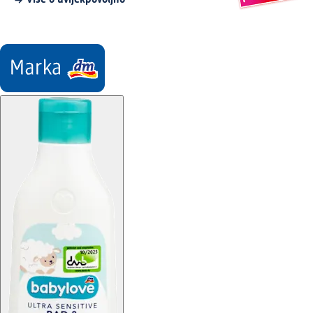
Više o uvijekpovoljno