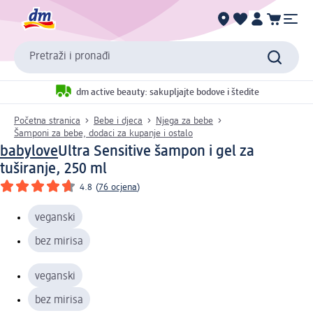
Pretraži i pronađi
dm active beauty: sakupljajte bodove i štedite
Početna stranica
Bebe i djeca
Njega za bebe
Šamponi za bebe, dodaci za kupanje i ostalo
babylove
Ultra Sensitive šampon i gel za
tuširanje, 250 ml
4.8
(
76 ocjena
)
veganski
bez mirisa
veganski
bez mirisa