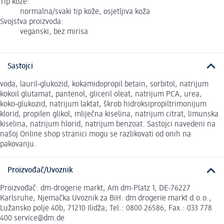
Tip kože:
normalna/svaki tip kože, osjetljiva koža
Svojstva proizvoda:
veganski, bez mirisa
Sastojci
voda, lauril‑glukozid, kokamidopropil betain, sorbitol, natrijum
kokoil glutamat, pantenol, gliceril oleat, natrijum PCA, urea,
koko‑glukozid, natrijum laktat, škrob hidroksipropiltrimonijum
klorid, propilen glikol, mliječna kiselina, natrijum citrat, limunska
kiselina, natrijum hlorid, natrijum benzoat. Sastojci navedeni na
našoj Online shop stranici mogu se razlikovati od onih na
pakovanju.
Proizvođač/Uvoznik
Proizvođač: dm-drogerie markt, Am dm-Platz 1, DE-76227
Karlsruhe, Njemačka Uvoznik za BiH: dm drogerie markt d.o.o.,
Lužansko polje 40b, 71210 Ilidža; Tel.: 0800 26586, Fax.: 033 778
400 service@dm.de