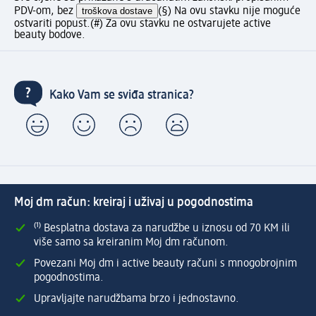
PDV-om, bez
troškova dostave
(§) Na ovu stavku nije moguće
ostvariti popust.
(#) Za ovu stavku ne ostvarujete active
beauty bodove.
Kako Vam se sviđa stranica?
Moj dm račun: kreiraj i uživaj u pogodnostima
⁽¹⁾ Besplatna dostava za narudžbe u iznosu od 70 KM ili
više samo sa kreiranim Moj dm računom.
Povezani Moj dm i active beauty računi s mnogobrojnim
pogodnostima.
Upravljajte narudžbama brzo i jednostavno.