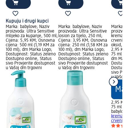
Kupuju i drugi kupci
Marka: babylove; Naziv
Marka: babylove; Naziv
Marka: b
proizvoda: Ultra Sensitive
proizvoda: Ultra Sensitive
proizvoda
mlijeko za kupanje, 500 ml;
losion za tijelo, 250 ml;
krema pro
Cijena: 5,95 KM; Osnovna
Cijena: 3,95 KM; Osnovna
crvenila 
cijena: 500 ml (1,19 KM za
cijena: 250 ml (1,58 KM za
oksid, 75
100 ml); dm Marka Logo;
100 ml); dm Marka Logo;
2,95 KM;
Dostupnost: Status zeleno
Dostupnost: Status zeleno
75 ml (3
Dostupno online, Status
Dostupno online, Status
dm Mark
sivo Provjerite dostupnost
sivo Provjerite dostupnost
Dostupno
u Vašoj dm trgovini
u Vašoj dm trgovini
Dostupno
sivo Pro
u Vašoj 
2,95 KM
75 ml (3
babylove
krema pro
crvenila.