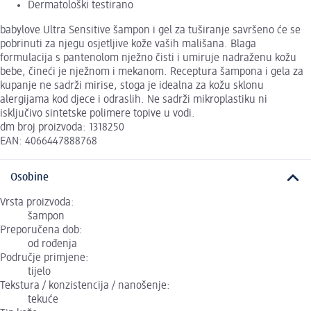
Dermatološki testirano
babylove Ultra Sensitive šampon i gel za tuširanje savršeno će se
pobrinuti za njegu osjetljive kože vaših mališana. Blaga
formulacija s pantenolom nježno čisti i umiruje nadraženu kožu
bebe, čineći je nježnom i mekanom. Receptura šampona i gela za
kupanje ne sadrži mirise, stoga je idealna za kožu sklonu
alergijama kod djece i odraslih. Ne sadrži mikroplastiku ni
isključivo sintetske polimere topive u vodi.
dm broj proizvoda: 1318250
EAN: 4066447888768
Osobine
Vrsta proizvoda:
šampon
Preporučena dob:
od rođenja
Područje primjene:
tijelo
Tekstura / konzistencija / nanošenje:
tekuće