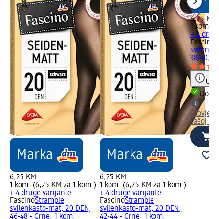
6,25 KM
1 kom. (
+ 4 drug
Fascino
Š
svilenka
38/40, 1
Uput
Dostu
Provjeri
Vašoj dm
6,25 KM
6,25 KM
1 kom. (6,25 KM za 1 kom.)
1 kom. (6,25 KM za 1 kom.)
+ 4 druge varijante
+ 4 druge varijante
Fascino
Štrample
Fascino
Štrample
svilenkasto-mat, 20 DEN,
svilenkasto-mat, 20 DEN,
46-48 - Crne, 1 kom.
42-44 - Crne, 1 kom.