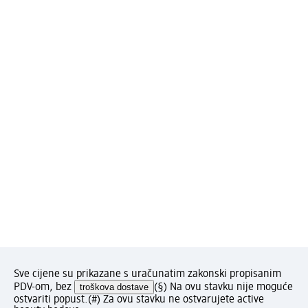
Sve cijene su prikazane s uračunatim zakonski propisanim
PDV-om, bez
troškova dostave
(§) Na ovu stavku nije moguće
ostvariti popust.
(#) Za ovu stavku ne ostvarujete active