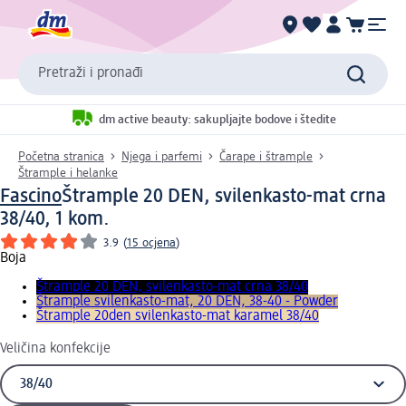
Pretraži i pronađi
dm active beauty: sakupljajte bodove i štedite
Početna stranica
Njega i parfemi
Čarape i štrample
Štrample i helanke
Fascino
Štrample 20 DEN, svilenkasto-mat crna
38/40, 1 kom.
3.9
(
15 ocjena
)
Boja
Štrample 20 DEN, svilenkasto-mat crna 38/40
Štrample svilenkasto-mat, 20 DEN, 38-40 - Powder
Štrample 20den svilenkasto-mat karamel 38/40
Veličina konfekcije