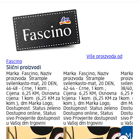
Više proizvoda od
Fascino
Slični proizvodi
Marka: Fascino; Naziv
Marka: Fascino; Naziv
Marka: F
proizvoda: Štrample
proizvoda: Štrample
proizvod
svilenkasto-mat, 20 DEN,
svilenkasto-mat, 20 DEN,
svilenka
46-48 - Crne, 1 kom.;
42-44 - Crne, 1 kom.;
38/40, 1 
Cijena: 6,25 KM; Osnovna
Cijena: 6,25 KM; Osnovna
6,25 KM;
cijena: 1 kom. (6,25 KM za 1
cijena: 1 kom. (6,25 KM za 1
kom. (6,
kom.); dm Marka Logo;
kom.); dm Marka Logo;
dm Mark
Dostupnost: Status zeleno
Dostupnost: Status zeleno
Dostupno
Dostupno online, Status
Dostupno online, Status
Dostupno
sivo Provjerite dostupnost
sivo Provjerite dostupnost
sivo Pro
u Vašoj dm trgovini
u Vašoj dm trgovini
u Vašoj 