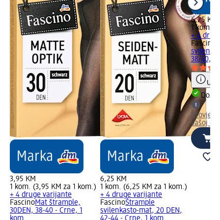
6,25 KM
1 kom. (
+ 4 drug
Fascino
Š
svilenka
38/40, 1
Uput
Dostu
Provjeri
Vašoj dm
3,95 KM
6,25 KM
1 kom. (3,95 KM za 1 kom.)
1 kom. (6,25 KM za 1 kom.)
+ 4 druge varijante
+ 4 druge varijante
Fascino
Mat štrample,
Fascino
Štrample
30DEN, 38-40 - Crne, 1
svilenkasto-mat, 20 DEN,
kom.
42-44 - Crne, 1 kom.