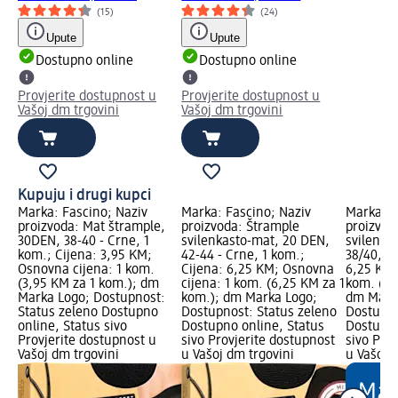
(15)
(24)
Upute
Upute
Dostupno online
Dostupno online
Provjerite dostupnost u
Provjerite dostupnost u
Vašoj dm trgovini
Vašoj dm trgovini
Kupuju i drugi kupci
Marka: Fascino; Naziv
Marka: Fascino; Naziv
Marka: F
proizvoda: Mat štrample,
proizvoda: Štrample
proizvod
30DEN, 38-40 - Crne, 1
svilenkasto-mat, 20 DEN,
svilenka
kom.; Cijena: 3,95 KM;
42-44 - Crne, 1 kom.;
38/40, 1 
Osnovna cijena: 1 kom.
Cijena: 6,25 KM; Osnovna
6,25 KM;
(3,95 KM za 1 kom.); dm
cijena: 1 kom. (6,25 KM za 1
kom. (6,
Marka Logo; Dostupnost:
kom.); dm Marka Logo;
dm Mark
Status zeleno Dostupno
Dostupnost: Status zeleno
Dostupno
online, Status sivo
Dostupno online, Status
Dostupno
Provjerite dostupnost u
sivo Provjerite dostupnost
sivo Pro
Vašoj dm trgovini
u Vašoj dm trgovini
u Vašoj 