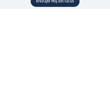
Kreirajte Moj dm račun
Pomoć
Programi i usluge
dm služba za korisnike
Načini i troškovi dostave
Povrat proizvoda
Preduzeće
O nama
Odgovornost
Karijera
PR i mediji
Svijet proizvoda
dm Svijet