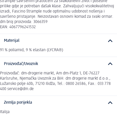
štrample savršenim pratiocem za svakodnevni život i posebne
prilike gdje je potreban dašak klase. Zahvaljujući visokokvalitetnoj
izradi, Fascino štrample nude optimalnu udobnost nošenja i
savršeno pristajanje. Neizostavan osnovni komad za svaki ormar.
dm broj proizvoda: 3066359
EAN: 4067796241532
Materijal
91 % poliamid, 9 % elastan (LYCRA®)
Proizvođač/Uvoznik
Proizvođač: dm-drogerie markt, Am dm-Platz 1, DE-76227
Karlsruhe, Njemačka Uvoznik za BiH: dm drogerie markt d.o.o.,
Lužansko polje 40b, 71210 Ilidža; Tel.: 0800 26586, Fax.: 033 778
400 service@dm.de
Zemlja porijekla
Italija