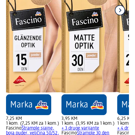
7,25 KM
3,95 KM
6,25 KM
1 kom. (7,25 KM za 1 kom.)
1 kom. (3,95 KM za 1 kom.)
1 kom. (
Fascino
Štrample sjajne,
+ 3 druge varijante
+ 4 drug
boja puder, veličina 50/52,
Fascino
Štrample 30 den
Fascino
Š