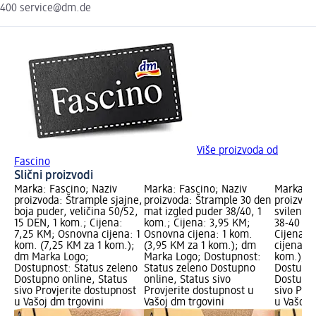
400 service@dm.de
Više proizvoda od
Fascino
Slični proizvodi
Marka: Fascino; Naziv
Marka: Fascino; Naziv
Marka: F
proizvoda: Štrample sjajne,
proizvoda: Štrample 30 den
proizvod
boja puder, veličina 50/52,
mat izgled puder 38/40, 1
svilenka
15 DEN, 1 kom.; Cijena:
kom.; Cijena: 3,95 KM;
38-40 - 
7,25 KM; Osnovna cijena: 1
Osnovna cijena: 1 kom.
Cijena: 
kom. (7,25 KM za 1 kom.);
(3,95 KM za 1 kom.); dm
cijena: 1
dm Marka Logo;
Marka Logo; Dostupnost:
kom.); d
Dostupnost: Status zeleno
Status zeleno Dostupno
Dostupno
Dostupno online, Status
online, Status sivo
Dostupno
sivo Provjerite dostupnost
Provjerite dostupnost u
sivo Pro
u Vašoj dm trgovini
Vašoj dm trgovini
u Vašoj 