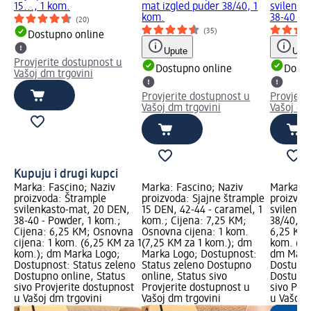
15..., 1 kom.
mat izgled puder 38/40, 1
svilenka
kom.
38-40 - 
(20)
(35)
Dostupno online
Upute
Uput
Provjerite dostupnost u
Dostupno online
Dostu
Vašoj dm trgovini
Provjerite dostupnost u
Provjeri
Vašoj dm trgovini
Vašoj dm
Kupuju i drugi kupci
Marka: Fascino; Naziv
Marka: Fascino; Naziv
Marka: F
proizvoda: Štrample
proizvoda: Sjajne štrample
proizvod
svilenkasto-mat, 20 DEN,
15 DEN, 42-44 - caramel, 1
svilenka
38-40 - Powder, 1 kom.;
kom.; Cijena: 7,25 KM;
38/40, 1 
Cijena: 6,25 KM; Osnovna
Osnovna cijena: 1 kom.
6,25 KM;
cijena: 1 kom. (6,25 KM za 1
(7,25 KM za 1 kom.); dm
kom. (6,
kom.); dm Marka Logo;
Marka Logo; Dostupnost:
dm Mark
Dostupnost: Status zeleno
Status zeleno Dostupno
Dostupno
Dostupno online, Status
online, Status sivo
Dostupno
sivo Provjerite dostupnost
Provjerite dostupnost u
sivo Pro
u Vašoj dm trgovini
Vašoj dm trgovini
u Vašoj 