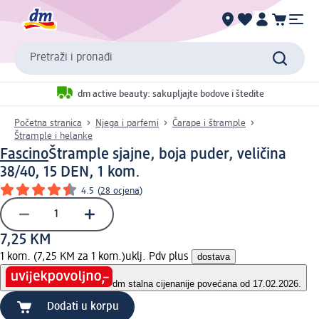
Pretraži i pronađi
dm active beauty: sakupljajte bodove i štedite
Početna stranica
Njega i parfemi
Čarape i štrample
Štrample i helanke
Fascino
Štrample sjajne, boja puder, veličina
38/40, 15 DEN, 1 kom.
4.5
(
28 ocjena
)
7,25 KM
1 kom. (7,25 KM za 1 kom.)
uklj. Pdv plus
dostava
dm stalna cijena
nije povećana od 17.02.2026.
Dodati u korpu