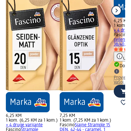
6,25 KM
1 kom. (
+ 4 drug
Fascino
Š
svilenka
38/40, 1
Uput
Dostu
Provjeri
Vašoj dm
6,25 KM
7,25 KM
1 kom. (6,25 KM za 1 kom.)
1 kom. (7,25 KM za 1 kom.)
+ 4 druge varijante
Fascino
Sjajne štrample 15
Fascino
Štrample
DEN, 42-44 - caramel, 1