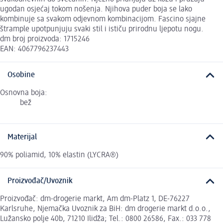
ugodan osjećaj tokom nošenja. Njihova puder boja se lako
kombinuje sa svakom odjevnom kombinacijom. Fascino sjajne
štrample upotpunjuju svaki stil i ističu prirodnu ljepotu nogu.
dm broj proizvoda: 1715246
EAN: 4067796237443
Osobine
Osnovna boja:
bež
Materijal
90% poliamid, 10% elastin (LYCRA®)
Proizvođač/Uvoznik
Proizvođač: dm-drogerie markt, Am dm-Platz 1, DE-76227
Karlsruhe, Njemačka Uvoznik za BiH: dm drogerie markt d.o.o.,
Lužansko polje 40b, 71210 Ilidža; Tel.: 0800 26586, Fax.: 033 778