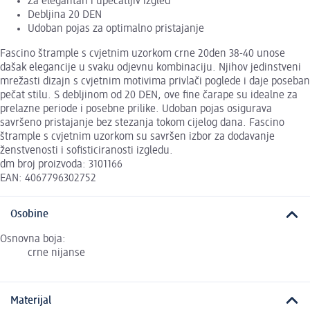
Za elegantan i upečatljiv izgled
Debljina 20 DEN
Udoban pojas za optimalno pristajanje
Fascino štrample s cvjetnim uzorkom crne 20den 38-40 unose
dašak elegancije u svaku odjevnu kombinaciju. Njihov jedinstveni
mrežasti dizajn s cvjetnim motivima privlači poglede i daje poseban
pečat stilu. S debljinom od 20 DEN, ove fine čarape su idealne za
prelazne periode i posebne prilike. Udoban pojas osigurava
savršeno pristajanje bez stezanja tokom cijelog dana. Fascino
štrample s cvjetnim uzorkom su savršen izbor za dodavanje
ženstvenosti i sofisticiranosti izgledu.
dm broj proizvoda: 3101166
EAN: 4067796302752
Osobine
Osnovna boja:
crne nijanse
Materijal