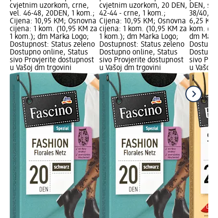
cvjetnim uzorkom, crne,
cvjetnim uzorkom, 20 DEN,
DEN, svi
vel. 46-48, 20DEN, 1 kom.;
42-44 - crne, 1 kom.;
38/40, 1 
Cijena: 10,95 KM; Osnovna
Cijena: 10,95 KM; Osnovna
6,25 KM;
cijena: 1 kom. (10,95 KM za
cijena: 1 kom. (10,95 KM za
kom. (6,
1 kom.); dm Marka Logo;
1 kom.); dm Marka Logo;
dm Mark
Dostupnost: Status zeleno
Dostupnost: Status zeleno
Dostupno
Dostupno online, Status
Dostupno online, Status
Dostupno
sivo Provjerite dostupnost
sivo Provjerite dostupnost
sivo Pro
u Vašoj dm trgovini
u Vašoj dm trgovini
u Vašoj 