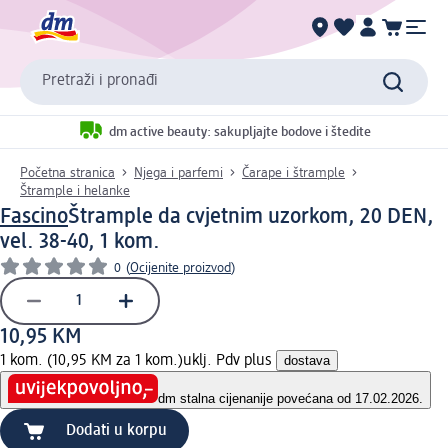
Pretraži i pronađi
dm active beauty: sakupljajte bodove i štedite
Početna stranica
Njega i parfemi
Čarape i štrample
Štrample i helanke
Fascino
Štrample da cvjetnim uzorkom, 20 DEN,
vel. 38-40, 1 kom.
0
(
Ocijenite proizvod
)
10,95 KM
1 kom. (10,95 KM za 1 kom.)
uklj. Pdv plus
dostava
dm stalna cijena
nije povećana od 17.02.2026.
Dodati u korpu