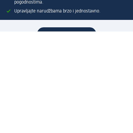
pogodnostima.
Upravljajte narudžbama brzo i jednostavno.
Kreirajte Moj dm račun
Pomoć
Programi i usluge
dm služba za korisnike
Načini i troškovi dostave
Povrat proizvoda
Preduzeće
O nama
Odgovornost
Karijera
PR i mediji
Svijet proizvoda
dm Svijet