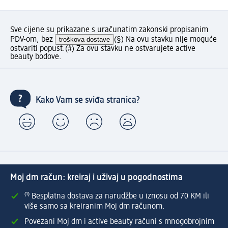
Sve cijene su prikazane s uračunatim zakonski propisanim
PDV-om, bez
troškova dostave
(§) Na ovu stavku nije moguće
ostvariti popust.
(#) Za ovu stavku ne ostvarujete active
beauty bodove.
Kako Vam se sviđa stranica?
Moj dm račun: kreiraj i uživaj u pogodnostima
⁽¹⁾ Besplatna dostava za narudžbe u iznosu od 70 KM ili
više samo sa kreiranim Moj dm računom.
Povezani Moj dm i active beauty računi s mnogobrojnim