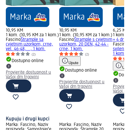
10,95 KM
10,95 KM
6,25 KM
1 kom. (10,95 KM za 1 kom.)
1 kom. (10,95 KM za 1 kom.)
1 kom. (
Fascino
Štrample sa
Fascino
Štrample s cvjetnim
+ 4 drug
cvjetnim uzorkom, crne,
uzorkom, 20 DEN, 42-44 -
Fascino
Š
vel. 46-48,..., 1 kom.
crne, 1 kom.
svilenka
1 kom.
(2)
(2)
Dostupno online
Upute
Uput
Dostupno online
Provjerite dostupnost u
Dostu
Vašoj dm trgovini
Provjerite dostupnost u
Vašoj dm trgovini
Provjeri
Vašoj dm
Kupuju i drugi kupci
Marka: Fascino; Naziv
Marka: Fascino; Naziv
Marka: F
proizvoda: Samostojeće
proizvoda: Štrample 20
proizvod