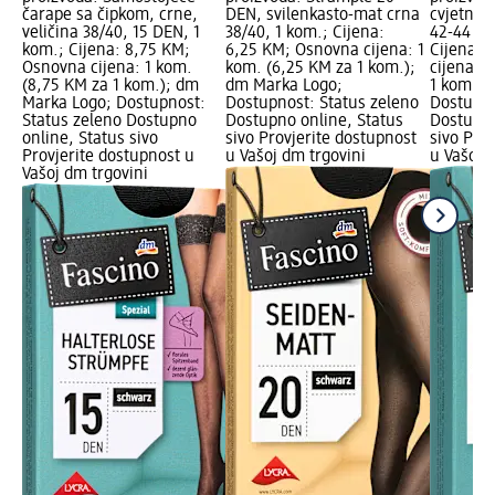
čarape sa čipkom, crne,
DEN, svilenkasto-mat crna
cvjetnim
veličina 38/40, 15 DEN, 1
38/40, 1 kom.; Cijena:
42-44 - c
kom.; Cijena: 8,75 KM;
6,25 KM; Osnovna cijena: 1
Cijena: 
Osnovna cijena: 1 kom.
kom. (6,25 KM za 1 kom.);
cijena: 
(8,75 KM za 1 kom.); dm
dm Marka Logo;
1 kom.);
Marka Logo; Dostupnost:
Dostupnost: Status zeleno
Dostupno
Status zeleno Dostupno
Dostupno online, Status
Dostupno
online, Status sivo
sivo Provjerite dostupnost
sivo Pro
Provjerite dostupnost u
u Vašoj dm trgovini
u Vašoj 
Vašoj dm trgovini