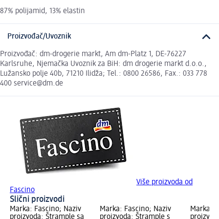
87% polijamid, 13% elastin
Proizvođač/Uvoznik
Proizvođač: dm-drogerie markt, Am dm-Platz 1, DE-76227
Karlsruhe, Njemačka Uvoznik za BiH: dm drogerie markt d.o.o.,
Lužansko polje 40b, 71210 Ilidža; Tel.: 0800 26586, Fax.: 033 778
400 service@dm.de
Više proizvoda od
Fascino
Slični proizvodi
Marka: Fascino; Naziv
Marka: Fascino; Naziv
Marka: F
proizvoda: Štrample sa
proizvoda: Štrample s
proizvod