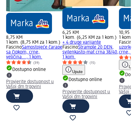
6,25 KM
10,95 K
8,75 KM
1 kom. (6,25 KM za 1 kom.)
1 kom. (
1 kom. (8,75 KM za 1 kom.)
+ 4 druge varijante
Fascino
Š
Fascino
Samostojeće čarape
Fascino
Štrample 20 DEN,
uzorkom,
sa čipkom, crne,
svilenkasto-mat crna 38/40,
crne, 1 
veličina..., 1 kom.
1 kom.
(39)
(15)
Uput
Dostupno online
Upute
Dostu
Dostupno online
Provjerite dostupnost u
Vašoj dm trgovini
Provjeri
Provjerite dostupnost u
Vašoj dm
Vašoj dm trgovini