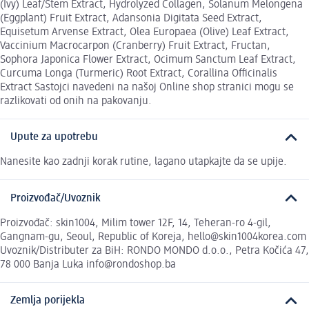
(Ivy) Leaf/Stem Extract, Hydrolyzed Collagen, Solanum Melongena
(Eggplant) Fruit Extract, Adansonia Digitata Seed Extract,
Equisetum Arvense Extract, Olea Europaea (Olive) Leaf Extract,
Vaccinium Macrocarpon (Cranberry) Fruit Extract, Fructan,
Sophora Japonica Flower Extract, Ocimum Sanctum Leaf Extract,
Curcuma Longa (Turmeric) Root Extract, Corallina Officinalis
Extract Sastojci navedeni na našoj Online shop stranici mogu se
razlikovati od onih na pakovanju.
Upute za upotrebu
Nanesite kao zadnji korak rutine, lagano utapkajte da se upije.
Proizvođač/Uvoznik
Proizvođač: skin1004, Milim tower 12F, 14, Teheran-ro 4-gil,
Gangnam-gu, Seoul, Republic of Koreja, hello@skin1004korea.com
Uvoznik/Distributer za BiH: RONDO MONDO d.o.o., Petra Kočića 47,
78 000 Banja Luka info@rondoshop.ba
Zemlja porijekla