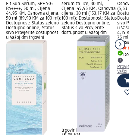
Fit Sun Serum, SPF 50+
serum za lice, 30 ml;
Osnovna 
PA++++, 50 ml; Cijena:
Cijena: 45,95 KM; Osnovna
(5,53 KM
44,95 KM; Osnovna cijena:
cijena: 30 ml (153,17 KM za
Dostupno
50 ml (89,90 KM za 100 ml);
100 ml); Dostupnost: Status
Dostupno
Dostupnost: Status zeleno
zeleno Dostupno online,
sivo Pro
Dostupno online, Status
Status sivo Provjerite
u Vašoj 
sivo Provjerite dostupnost
dostupnost u Vašoj dm
4,15 KM
u Vašoj dm trgovini
75 ml (5
intesa
La
Dostu
Provjeri
Vašoj dm
trgovini