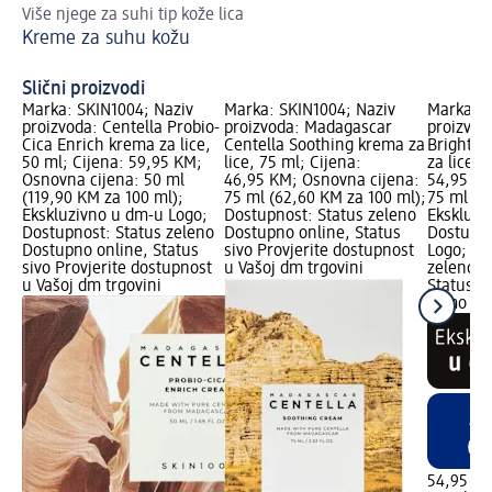
Više njege za suhi tip kože lica
10
Kreme za suhu kožu
Ko
Slični proizvodi
Marka: SKIN1004; Naziv
Marka: SKIN1004; Naziv
Marka: S
proizvoda: Centella Probio-
proizvoda: Madagascar
proizvod
Cica Enrich krema za lice,
Centella Soothing krema za
Brighten
50 ml; Cijena: 59,95 KM;
lice, 75 ml; Cijena:
za lice, 
Osnovna cijena: 50 ml
46,95 KM; Osnovna cijena:
54,95 KM
(119,90 KM za 100 ml);
75 ml (62,60 KM za 100 ml);
75 ml (7
Ekskluzivno u dm-u Logo;
Dostupnost: Status zeleno
Ekskluzi
Dostupnost: Status zeleno
Dostupno online, Status
Dostupn
Dostupno online, Status
sivo Provjerite dostupnost
Logo; Do
sivo Provjerite dostupnost
u Vašoj dm trgovini
zeleno D
u Vašoj dm trgovini
Status c
samo on
54,95 K