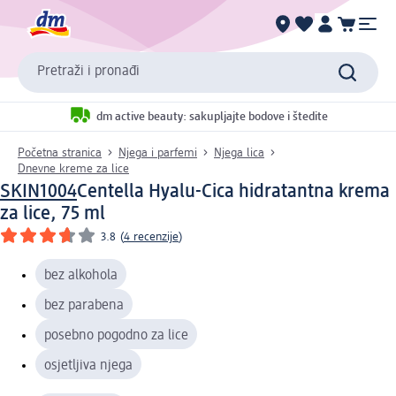
Pretraži i pronađi
dm active beauty: sakupljajte bodove i štedite
Početna stranica
Njega i parfemi
Njega lica
Dnevne kreme za lice
SKIN1004
Centella Hyalu-Cica hidratantna krema
za lice, 75 ml
3.8
(
4 recenzije
)
bez alkohola
bez parabena
posebno pogodno za lice
osjetljiva njega