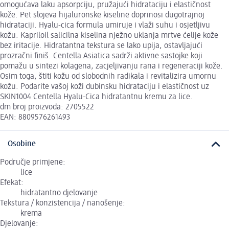
omogućava laku apsorpciju, pružajući hidrataciju i elastičnost
kože. Pet slojeva hijaluronske kiseline doprinosi dugotrajnoj
hidrataciji. Hyalu-cica formula umiruje i vlaži suhu i osjetljivu
kožu. Kapriloil salicilna kiselina nježno uklanja mrtve ćelije kože
bez iritacije. Hidratantna tekstura se lako upija, ostavljajući
prozračni finiš. Centella Asiatica sadrži aktivne sastojke koji
pomažu u sintezi kolagena, zacjeljivanju rana i regeneraciji kože.
Osim toga, štiti kožu od slobodnih radikala i revitalizira umornu
kožu. Podarite vašoj koži dubinsku hidrataciju i elastičnost uz
SKIN1004 Centella Hyalu-Cica hidratantnu kremu za lice.
dm broj proizvoda: 2705522
EAN: 8809576261493
Osobine
Područje primjene:
lice
Efekat:
hidratantno djelovanje
Tekstura / konzistencija / nanošenje:
krema
Djelovanje: