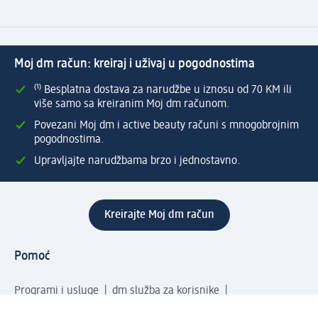
Moj dm račun: kreiraj i uživaj u pogodnostima
⁽¹⁾ Besplatna dostava za narudžbe u iznosu od 70 KM ili
više samo sa kreiranim Moj dm računom.
Povezani Moj dm i active beauty računi s mnogobrojnim
pogodnostima.
Upravljajte narudžbama brzo i jednostavno.
Kreirajte Moj dm račun
Pomoć
Programi i usluge
dm služba za korisnike
Načini i troškovi dostave
Povrat proizvoda