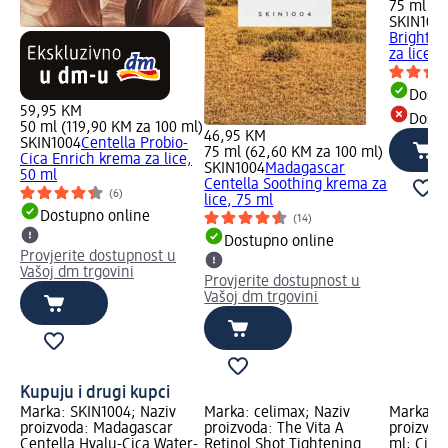
75 ml (7
SKIN100
Brighten
za lice, 
Dostu
59,95 KM
Dostu
50 ml (119,90 KM za 100 ml)
46,95 KM
SKIN1004
Centella Probio-
75 ml (62,60 KM za 100 ml)
Cica Enrich krema za lice,
SKIN1004
Madagascar
50 ml
Centella Soothing krema za
(6)
lice, 75 ml
Dostupno online
(14)
Dostupno online
Provjerite dostupnost u
Vašoj dm trgovini
Provjerite dostupnost u
Vašoj dm trgovini
Kupuju i drugi kupci
Marka: SKIN1004; Naziv
Marka: celimax; Naziv
Marka: i
proizvoda: Madagascar
proizvoda: The Vita A
proizvod
Centella Hyalu-Cica Water-
Retinol Shot Tightening
ml; Cije