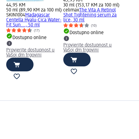
45,95 KM
44,95 KM
30 ml (153,17 KM za 100 ml)
50 ml (89,90 KM za 100 ml)
celimax
The Vita A Retinol
SKIN1004
Madagascar
Shot Tightening serum za
Centella Hyalu-Cica Water-
lice, 30 ml
Fit Sun..., 50 ml
(10)
(17)
Dostupno online
Dostupno online
Provjerite dostupnost u
Provjerite dostupnost u
Vašoj dm trgovini
Vašoj dm trgovini