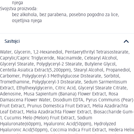
njega
Svojstva proizvoda:
bez alkohola, bez parabena, posebno pogodno za lice,
osjetljiva njega
Sastojci
Water, Glycerin, 1,2-Hexanediol, Pentaerythrityl Tetraisostearate,
Caprylic/Capric Triglyceride, Niacinamide, Cetearyl Alcohol,
Glyceryl Stearate, Polyglyceryl-2 Stearate, Butylene Glycol,
Centella Asiatica Extract(5,200ppm), Stearyl Alcohol, Propanediol,
Carbomer, Polyglyceryl-3 Methylglucose Distearate, Sorbitol,
Tromethamine, Polyglyceryl-3 Distearate, Sedum Sarmentosum
Extract, Ethylhexylglycerin, Citric Acid, Glyceryl Stearate Citrate,
Adenosine, Musa Sapientum (Banana) Flower Extract, Rosa
Damascena Flower Water, Disodium EDTA, Pyrus Communis (Pear)
Fruit Extract, Prunus Domestica Fruit Extract, Melia Azadirachta
Leaf Extract, Melia Azadirachta Flower Extract, Biosaccharide Gum-
1, Cucumis Melo (Melon) Fruit Extract, Sodium
Hyaluronate(60ppm), Hyaluronic Acid(50ppm), Hydrolyzed
Hyaluronic Acid(50ppm), Coccinia Indica Fruit Extract, Hedera Helix