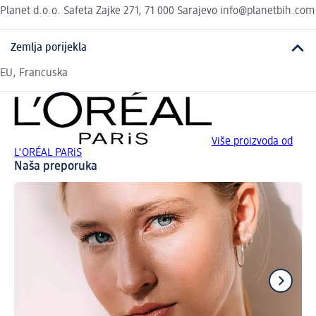
Planet d.o.o. Safeta Zajke 271, 71 000 Sarajevo info@planetbih.com
Zemlja porijekla
EU, Francuska
Više proizvoda od
L'ORÉAL PARiS
Naša preporuka