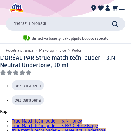
Pretraži i pronađi
dm active beauty: sakupljajte bodove i štedite
Početna stranica
Make up
Lice
Puderi
L'ORÉAL PARiS
true match tečni puder – 3.N
Neutral Undertone, 30 ml
bez parabena
bez parabena
Boja
True Match tečni puder – 6.N Honey
True Match tečni puder – 3.R/3.C Rose Beige
true match tečni puder – 3.N Neutral Undertone