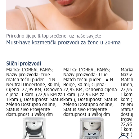
Prirodno lijepe & top sređene, uz naše savjete
Ko
Must-have kozmetički proizvodi za žene u 20-ima
up
Ko
Slični proizvodi
Marka: L'ORÉAL PARiS;
Marka: L'ORÉAL PARiS;
Marka: L
Naziv proizvoda: true
Naziv proizvoda: True
Naziv pr
match tečni puder – 1.N
Match tečni puder – 4.N
Match te
Neutral Undertone, 30 ml;
Beige, 30 ml; Cijena:
Linen, 30
Cijena: 22,95 KM; Osnovna
22,95 KM; Osnovna cijena:
22,95 KM
cijena: 1 kom. (22,95 KM za
1 kom. (22,95 KM za 1
1 kom. (
1 kom.); Dostupnost: Status
kom.); Dostupnost: Status
kom.); D
zeleno Dostupno online,
zeleno Dostupno online,
zeleno D
Status sivo Provjerite
Status sivo Provjerite
Status si
dostupnost u Vašoj dm
dostupnost u Vašoj dm
dostupno
trgovini
22,95 K
1 kom. (
kom.)