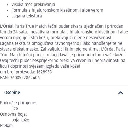
Visoka moć prekrivanja
Formula s hijaluronskom kiselinom i aloe verom
Lagana tekstura
L'Oréal Paris True Match tečni puder stvara ujednačen i prirodan
ten do 24 sata. Inovativna formula s hijaluronskom kiselinom i aloe
verom njeguje i štiti kožu, prekrivajući njene nesavršenosti.
Lagana tekstura omogućava ravnomjerno i lako nanošenje te ne
stvara efekat maske. Zahvaljujući finim pigmentima, L'Oréal Paris
True Match tečni puder prilagođava se prirodnom tonu vaše kože.
Ovaj tečni puder besprijekorno prekriva crvenila i nepravilnosti na
licu i doprinosi svježem izgledu vaše kože!
dm broj proizvoda: 1628953
EAN: 3600522862406
Osobine
Područje primjene:
lice
Osnovna boja:
boja kože
Efekat: