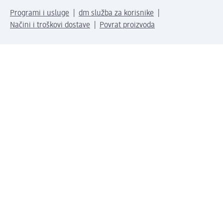
Programi i usluge
dm služba za korisnike
Načini i troškovi dostave
Povrat proizvoda
Preduzeće
O nama
Odgovornost
Karijera
PR i mediji
Svijet proizvoda
dm Svijet