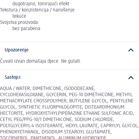
dugotrajno, tonirajući efekt
Tekstura / konzistencija / nanošenje:
tekuće
Svojstva proizvoda:
bez parabena
Upozorenje
Čuvati izvan domašaja djece. Ne gutati.
Sastojci
AQUA / WATER, DIMETHICONE, ISODODECANE,
CYCLOHEXASILOXANE, GLYCERIN, PEG-10 DIMETHICONE, METHYL
METHACRYLATE CROSSPOLYMER, BUTYLENE GLYCOL, PENTYLENE
GLYCOL, SYNTHETIC FLUORPHLOGOPITE, DISTEARDIMONIUM
HECTORITE, HYDROXYETHYLPIPERAZINE ETHANE SULFONIC ACID,
CETYL PEG/PPG-10/1 DIMETHICONE, SODIUM CHLORIDE,
POLYGLYCERYL-4 ISOSTEARATE, HEXYL LAURATE, CAPRYLYL GLYCOL,
PHENOXYETHANOL, DISODIUM STEAROYL GLUTAMATE,
TOCOPHEROL, PANTHENOL, ALUMINUM HYDROXIDE,