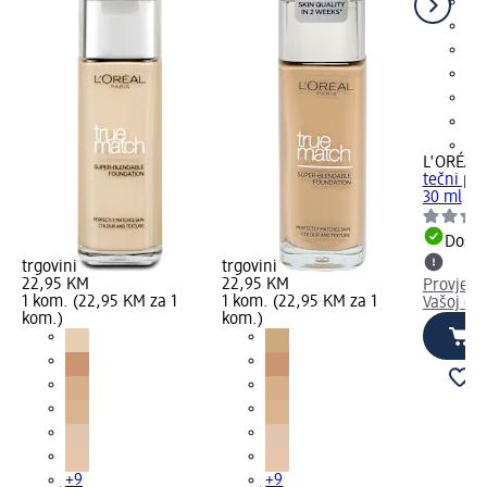
+9
L'ORÉAL 
tečni pud
30 ml
Dostu
trgovini
trgovini
22,95 KM
22,95 KM
Provjeri
1 kom. (22,95 KM za 1
1 kom. (22,95 KM za 1
Vašoj dm
kom.)
kom.)
+9
+9