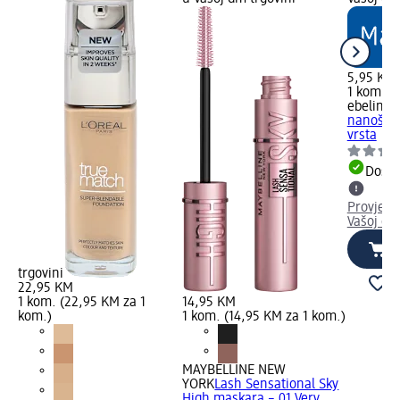
5,95 KM
1 kom. (
ebelin
Sp
nanošenj
vrsta
Dostu
Provjeri
Vašoj dm
trgovini
22,95 KM
1 kom. (22,95 KM za 1
14,95 KM
kom.)
1 kom. (14,95 KM za 1 kom.)
MAYBELLINE NEW
YORK
Lash Sensational Sky
High maskara – 01 Very