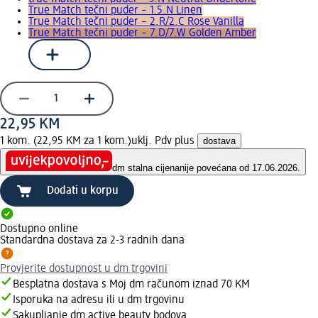
True Match tečni puder – 1.5.N Linen
True Match tečni puder – 2.R/2.C Rose Vanilla
True Match tečni puder – 7.D/7.W Golden Amber
22,95 KM
1 kom. (22,95 KM za 1 kom.)
uklj. Pdv plus
dostava
dm stalna cijena
nije povećana od 17.06.2026.
Dodati u korpu
Dostupno online
Standardna dostava za 2-3 radnih dana
Provjerite dostupnost u dm trgovini
Besplatna dostava s Moj dm računom iznad 70 KM
Isporuka na adresu ili u dm trgovinu
Sakupljanje dm active beauty bodova