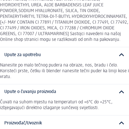
HYDROXYETHYL UREA, ALOE BARBADENSIS LEAF JUICE
POWDER,SODIUM HYALURONATE, SILICA, TIN OXIDE,
PENTAERYTHRITYL TETRA-DI-T-BUTYL HYDROXYHYDROCINNAMATE,
[+/- MAY CONTAIN CI 77891 / TITANIUM DIOXIDE, CI 77491, CI 77492,
CI 77499 / IRON OXIDES, MICA, CI 77288 / CHROMIUM OXIDE
GREENS, CI 77007 / ULTRAMARINES] Sastojci navedeni na našoj
Online shop stranici mogu se razlikovati od onih na pakovanju.
Upute za upotrebu
Nanesite po malo tečnog pudera na obraze, nos, bradu i čelo.
Koristeći prste, četku ili blender nanesite tečni puder ka liniji kose i
vratu.
Upute o čuvanju proizvoda
Čuvati na suhom mjestu na temperaturi od +6°C do +25°C,
izbjegavajući direktno izlaganje sunčevoj svijetlosti.
Proizvođač/Uvoznik