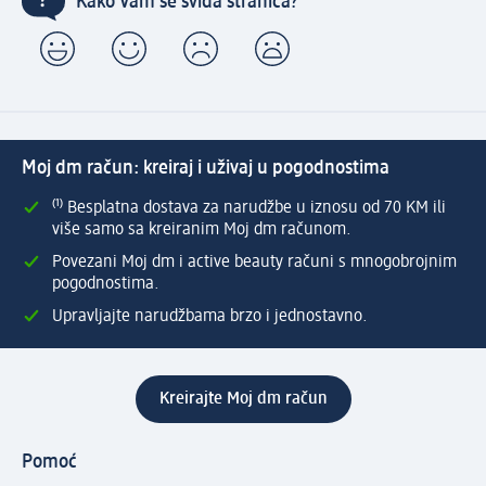
Kako Vam se sviđa stranica?
Moj dm račun: kreiraj i uživaj u pogodnostima
⁽¹⁾ Besplatna dostava za narudžbe u iznosu od 70 KM ili
više samo sa kreiranim Moj dm računom.
Povezani Moj dm i active beauty računi s mnogobrojnim
pogodnostima.
Upravljajte narudžbama brzo i jednostavno.
Kreirajte Moj dm račun
Pomoć