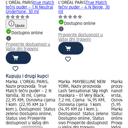
L'ORÉAL PARiS
true match
L'ORÉAL PARiS
True Match
tečni puder – 1.N Neutral
tečni puder – 4.N Beige, 30
Undertone, 30 ml
ml
Dostupno online
Upute
Dostupno online
Provjerite dostupnost u
Vašoj dm trgovini
Provjerite dostupnost u
Vašoj dm trgovini
Kupuju i drugi kupci
Marka: L'ORÉAL PARiS;
Marka: MAYBELLINE NEW
Marka: e
Naziv proizvoda: True
YORK; Naziv proizvoda:
proizvod
Match tečni puder – 2.N
Lash Sensational Sky High
nanošenj
Vanilla, 30 ml; Cijena:
maskara – 01 Very Black,
vrsta; C
22,95 KM; Osnovna cijena:
7,2 ml; Cijena: 14,95 KM;
Osnovna 
1 kom. (22,95 KM za 1
Osnovna cijena: 1 kom.
(5,95 KM
kom.); Dostupnost: Status
(14,95 KM za 1 kom.);
Marka Lo
zeleno Dostupno online,
Dostupnost: Status zeleno
Status z
Status sivo Provjerite
Dostupno online, Status
online, S
dostupnost u Vašoj dm
sivo Provjerite dostupnost
Provjeri
u Vašoj dm trgovini
Vašoj dm