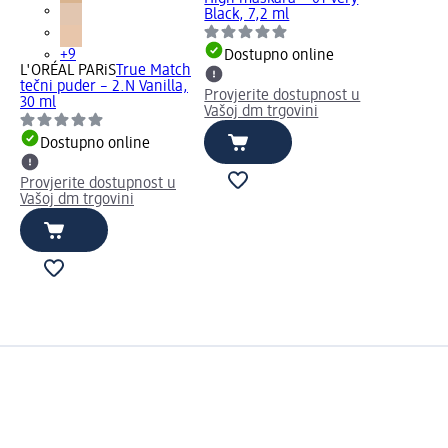
Black, 7,2 ml
+9
Dostupno online
L'ORÉAL PARiS
True Match
tečni puder – 2.N Vanilla,
Provjerite dostupnost u
30 ml
Vašoj dm trgovini
Dostupno online
Provjerite dostupnost u
Vašoj dm trgovini