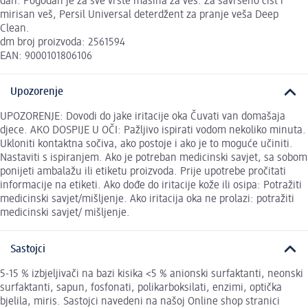
dan. Pogodan je za sve vrste mašina za veš. Za savršeno čist i
mirisan veš, Persil Universal deterdžent za pranje veša Deep
Clean.
dm broj proizvoda: 2561594
EAN: 9000101806106
Upozorenje
UPOZORENJE: Dovodi do jake iritacije oka Čuvati van domašaja
djece. AKO DOSPIJE U OČI: Pažljivo ispirati vodom nekoliko minuta.
Ukloniti kontaktna sočiva, ako postoje i ako je to moguće učiniti.
Nastaviti s ispiranjem. Ako je potreban medicinski savjet, sa sobom
ponijeti ambalažu ili etiketu proizvoda. Prije upotrebe pročitati
informacije na etiketi. Ako dođe do iritacije kože ili osipa: Potražiti
medicinski savjet/mišljenje. Ako iritacija oka ne prolazi: potražiti
medicinski savjet/ mišljenje.
Sastojci
5-15 % izbjeljivači na bazi kisika <5 % anionski surfaktanti, neonski
surfaktanti, sapun, fosfonati, polikarboksilati, enzimi, optička
bjelila, miris. Sastojci navedeni na našoj Online shop stranici