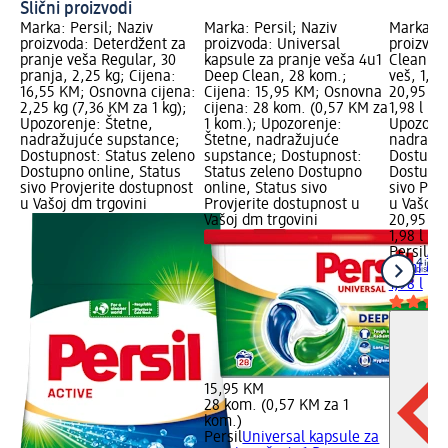
Slični proizvodi
Marka: Persil; Naziv
Marka: Persil; Naziv
Marka: P
proizvoda: Deterdžent za
proizvoda: Universal
proizvod
pranje veša Regular, 30
kapsule za pranje veša 4u1
Clean te
pranja, 2,25 kg; Cijena:
Deep Clean, 28 kom.;
veš, 1,98
16,55 KM; Osnovna cijena:
Cijena: 15,95 KM; Osnovna
20,95 KM
2,25 kg (7,36 KM za 1 kg);
cijena: 28 kom. (0,57 KM za
1,98 l (1
Upozorenje: Štetne,
1 kom.); Upozorenje:
Upozoren
nadražujuće supstance;
Štetne, nadražujuće
nadražuj
Dostupnost: Status zeleno
supstance; Dostupnost:
Dostupno
Dostupno online, Status
Status zeleno Dostupno
Dostupno
sivo Provjerite dostupnost
online, Status sivo
sivo Pro
u Vašoj dm trgovini
Provjerite dostupnost u
u Vašoj 
Vašoj dm trgovini
20,95 K
1,98 l (1
Persil
Act
tečni de
1,98 l
15,95 KM
28 kom. (0,57 KM za 1
kom.)
Persil
Universal kapsule za