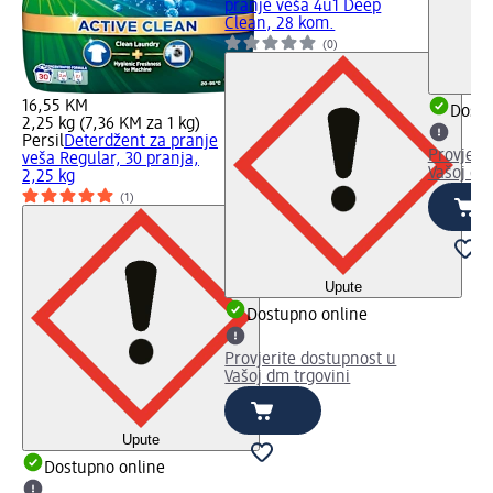
pranje veša 4u1 Deep
Clean, 28 kom.
(0)
16,55 KM
Dostu
2,25 kg (7,36 KM za 1 kg)
Persil
Deterdžent za pranje
Provjeri
veša Regular, 30 pranja,
Vašoj dm
2,25 kg
(1)
Upute
Dostupno online
Provjerite dostupnost u
Vašoj dm trgovini
Upute
Dostupno online