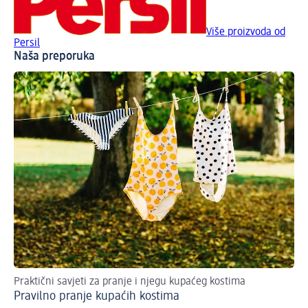
Više proizvoda od
Persil
Naša preporuka
Praktični savjeti za pranje i njegu kupaćeg kostima
Na 
Pravilno pranje kupaćih kostima
Uk