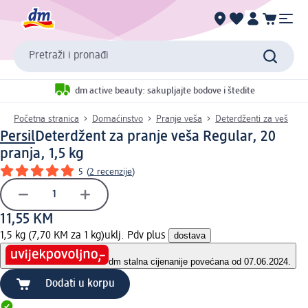
Pretraži i pronađi
dm active beauty: sakupljajte bodove i štedite
Početna stranica
Domaćinstvo
Pranje veša
Deterdženti za veš
Persil
Deterdžent za pranje veša Regular, 20
pranja, 1,5 kg
5
(
2 recenzije
)
11,55 KM
1,5 kg (7,70 KM za 1 kg)
uklj. Pdv plus
dostava
dm stalna cijena
nije povećana od 07.06.2024.
Dodati u korpu