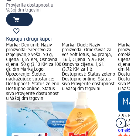
Provjerite dostupnost u
Vašoj dm trgovini
Kupuju i drugi kupci
Marka: Denkmit; Naziv
Marka: Duel; Naziv
Marka: D
proizvoda: Sredstvo za
proizvoda: Omekšivač za
proizvod
izbjeljivanje veša, 50 g;
veš Soft lotus, 64 pranja,
omekšivač
Cijena: 1,55 KM; Osnovna
1,6 l; Cijena: 5,95 KM;
Cijena: 
cijena: 50 g (3,10 KM za 100
Osnovna cijena: 1,6 l
cijena: 1
g); dm Marka Logo;
(3,72 KM za 1 l);
dm Mark
Upozorenje: Štetne,
Dostupnost: Status zeleno
Dostupno
nadražujuće supstance;
Dostupno online, Status
Dostupno
Dostupnost: Status zeleno
sivo Provjerite dostupnost
sivo Pro
Dostupno online, Status
u Vašoj dm trgovini
u Vašoj 
sivo Provjerite dostupnost
u Vašoj dm trgovini
2,95 KM
1 l (2,95
Denkmit
omekšivač