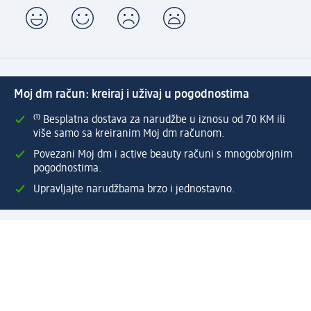
Moj dm račun: kreiraj i uživaj u pogodnostima
⁽¹⁾ Besplatna dostava za narudžbe u iznosu od 70 KM ili
više samo sa kreiranim Moj dm računom.
Povezani Moj dm i active beauty računi s mnogobrojnim
pogodnostima.
Upravljajte narudžbama brzo i jednostavno.
Kreirajte Moj dm račun
Pomoć