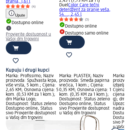
2,45 l (7,73 KM za 1 l)
pranja, 1,61 l
Duel
Color Care tečni
(4)
deterdžent za pranje veša,
54..., 2,45 l
Upute
(3)
Dostupno online
Dostupno online
Dostupno samo online
Provjerite dostupnost u
Vašoj dm trgovini
Kupuju i drugi kupci
Marka: Profissimo; Naziv
Marka: PLASTEX; Naziv
Marka: D
proizvoda: Spužvasta krpa,
proizvoda: Smeđa papirna
proizvod
više vrsta, 5 kom.; Cijena:
vrećica, 1 kom.; Cijena:
izbjeljiv
2,65 KM; Osnovna cijena: 5
0,35 KM; Osnovna cijena: 1
Cijena: 
kom. (0,53 KM za 1 kom.);
kom. (0,35 KM za 1 kom.);
cijena: 5
dm Marka Logo;
Dostupnost: Status zeleno
g); dm M
Dostupnost: Status zeleno
Dostupno online, Status
Upozoren
Dostupno online, Status
sivo Provjerite dostupnost
nadražuj
sivo Provjerite dostupnost
u Vašoj dm trgovini
Dostupno
u Vašoj dm trgovini
Dostupno
sivo Pro
u Vašoj 