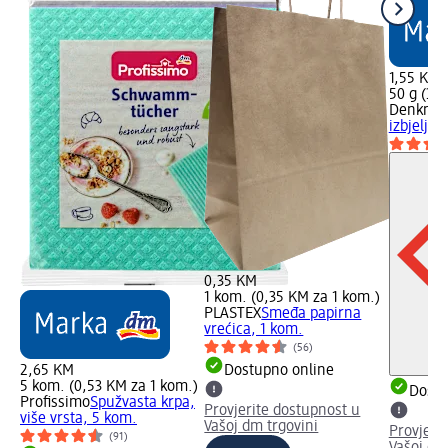
1,55 KM
50 g (3,1
Denkmit
izbjeljiv
0,35 KM
1 kom. (0,35 KM za 1 kom.)
PLASTEX
Smeđa papirna
vrećica, 1 kom.
(56)
2,65 KM
Dostupno online
5 kom. (0,53 KM za 1 kom.)
Dostu
Profissimo
Spužvasta krpa,
Provjerite dostupnost u
više vrsta, 5 kom.
Vašoj dm trgovini
Provjeri
(91)
Vašoj dm