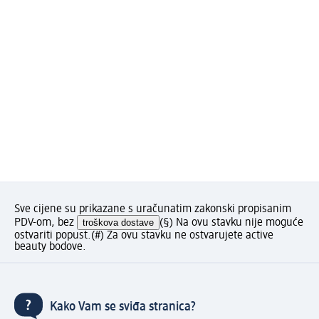
Sve cijene su prikazane s uračunatim zakonski propisanim
PDV-om, bez
troškova dostave
(§) Na ovu stavku nije moguće
ostvariti popust.
(#) Za ovu stavku ne ostvarujete active
beauty bodove.
Kako Vam se sviđa stranica?