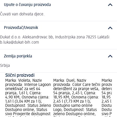
Upute o čuvanju proizvoda
Čuvati van dohvata djece.
Proizvođač/Uvoznik
Dukat d.o.o. Aleksandrovac bb, Industrijska zona 78255 Laktaši
b.luka@dukat-bih.com
Zemlja porijekla
Srbija
Slični proizvodi
Marka: Violeta; Naziv
Marka: Duel; Naziv
Marka: D
proizvoda: Intense Lagoon
proizvoda: Color Care tečni
proizvod
omekšivač za veš 64
deterdžent za pranje veša,
deterdže
pranja, 1,61 l; Cijena:
54 pranja, 2,45 l; Cijena:
54 pranja
4,90 KM; Osnovna cijena:
18,95 KM; Osnovna cijena:
18,95 KM
1,61 l (3,04 KM za 1 l);
2,45 l (7,73 KM za 1 l);
2,45 l (7
Dostupnost: Status zeleno
Dostupno samo online
Dostupno
Dostupno online, Status
Logo; Dostupnost: Status
Dostupno
sivo Provjerite dostupnost
zeleno Dostupno online,
sivo Pro