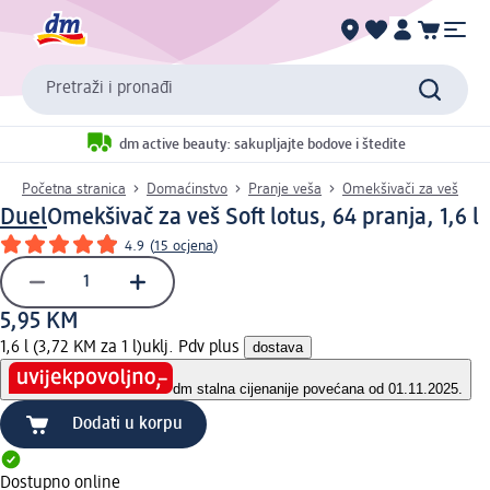
Pretraži i pronađi
dm active beauty: sakupljajte bodove i štedite
Početna stranica
Domaćinstvo
Pranje veša
Omekšivači za veš
Duel
Omekšivač za veš Soft lotus, 64 pranja, 1,6 l
4.9
(
15 ocjena
)
5,95 KM
1,6 l (3,72 KM za 1 l)
uklj. Pdv plus
dostava
dm stalna cijena
nije povećana od 01.11.2025.
Dodati u korpu
Dostupno online