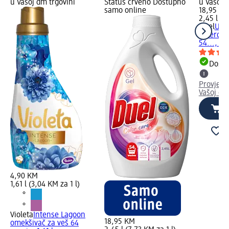
u Vašoj dm trgovini
Status crveno Dostupno
u Vašoj 
samo online
18,95 K
2,45 l (7
Duel
Univ
deterdže
54..., 2,4
Dostu
Provjeri
Vašoj dm
4,90 KM
1,61 l (3,04 KM za 1 l)
Violeta
Intense Lagoon
18,95 KM
omekšivač za veš 64