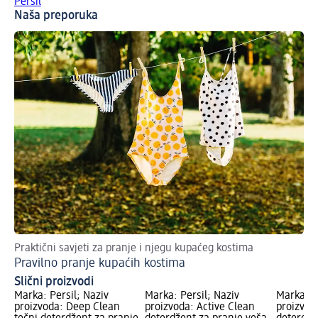
Persil
Naša preporuka
Praktični savjeti za pranje i njegu kupaćeg kostima
Na 
Pravilno pranje kupaćih kostima
Uk
Slični proizvodi
Marka: Persil; Naziv
Marka: Persil; Naziv
Marka: P
proizvoda: Deep Clean
proizvoda: Active Clean
proizvod