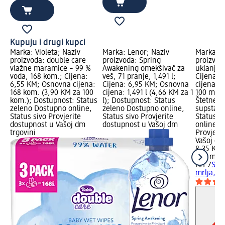
Kupuju i drugi kupci
Marka: Violeta; Naziv
Marka: Lenor; Naziv
Marka: K
proizvoda: double care
proizvoda: Spring
proizvod
vlažne maramice – 99 %
Awakening omekšivač za
uklanjan
voda, 168 kom.; Cijena:
veš, 71 pranje, 1,491 l;
Cijena: 
6,55 KM; Osnovna cijena:
Cijena: 6,95 KM; Osnovna
cijena: 7
168 kom. (3,90 KM za 100
cijena: 1,491 l (4,66 KM za 1
100 ml);
kom.); Dostupnost: Status
l); Dostupnost: Status
Štetne, 
zeleno Dostupno online,
zeleno Dostupno online,
supstanc
Status sivo Provjerite
Status sivo Provjerite
Status z
dostupnost u Vašoj dm
dostupnost u Vašoj dm
online, S
trgovini
Provjeri
Vašoj dm
8,35 KM
750 ml (
KH-7
Sred
mrlja, 7