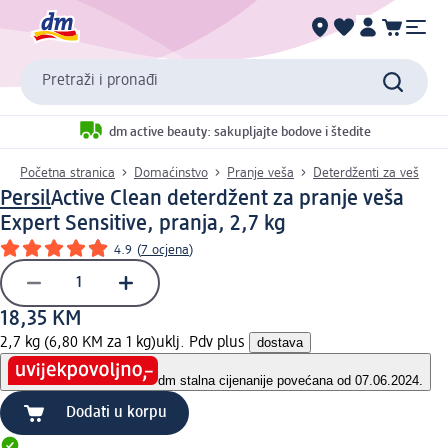
Pretraži i pronađi
dm active beauty: sakupljajte bodove i štedite
Početna stranica
Domaćinstvo
Pranje veša
Deterdženti za veš
Persil
Active Clean deterdžent za pranje veša
Expert Sensitive, pranja, 2,7 kg
4.9
(
7 ocjena
)
18,35 KM
2,7 kg (6,80 KM za 1 kg)
uklj. Pdv plus
dostava
dm stalna cijena
nije povećana od 07.06.2024.
Dodati u korpu