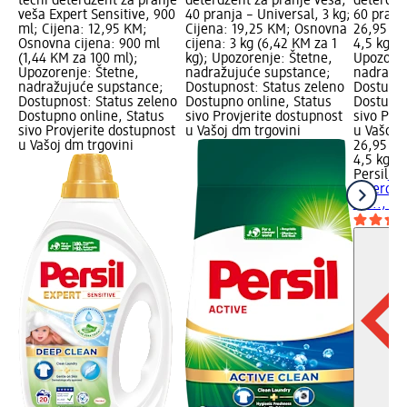
tečni deterdžent za pranje
deterdžent za pranje veša,
deterdže
veša Expert Sensitive, 900
40 pranja – Universal, 3 kg;
60 pranja
ml; Cijena: 12,95 KM;
Cijena: 19,25 KM; Osnovna
26,95 KM
Osnovna cijena: 900 ml
cijena: 3 kg (6,42 KM za 1
4,5 kg (5
(1,44 KM za 100 ml);
kg); Upozorenje: Štetne,
Upozoren
Upozorenje: Štetne,
nadražujuće supstance;
nadražuj
nadražujuće supstance;
Dostupnost: Status zeleno
Dostupno
Dostupnost: Status zeleno
Dostupno online, Status
Dostupno
Dostupno online, Status
sivo Provjerite dostupnost
sivo Pro
sivo Provjerite dostupnost
u Vašoj dm trgovini
u Vašoj 
u Vašoj dm trgovini
26,95 K
4,5 kg (5
Persil
Po
deterdže
60..., 4,