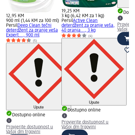
19,25 KM
Dostu
12,95 KM
3 kg (6,42 KM za 1 kg)
900 ml (1,44 KM za 100 ml)
Persil
Active Clean
Provjeri
Persil
Deep Clean tečni
deterdžent za pranje veša,
Vašoj dm
deterdžent za pranje veša
40 pranja..., 3 kg
Expert..., 900 ml
(4)
(5)
Upute
Upute
Dostupno online
Dostupno online
Provjerite dostupnost u
Provjerite dostupnost u
Vašoj dm trgovini
Vašoj dm trgovini