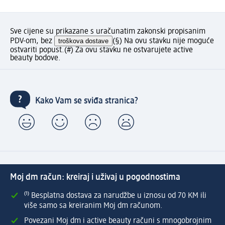
Sve cijene su prikazane s uračunatim zakonski propisanim
PDV-om, bez
troškova dostave
(§) Na ovu stavku nije moguće
ostvariti popust.
(#) Za ovu stavku ne ostvarujete active
beauty bodove.
Kako Vam se sviđa stranica?
Moj dm račun: kreiraj i uživaj u pogodnostima
⁽¹⁾ Besplatna dostava za narudžbe u iznosu od 70 KM ili
više samo sa kreiranim Moj dm računom.
Povezani Moj dm i active beauty računi s mnogobrojnim