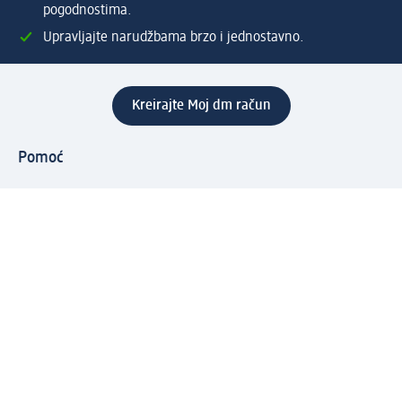
pogodnostima.
Upravljajte narudžbama brzo i jednostavno.
Kreirajte Moj dm račun
Pomoć
Programi i usluge
dm služba za korisnike
Načini i troškovi dostave
Povrat proizvoda
Preduzeće
O nama
Odgovornost
Karijera
PR i mediji
Svijet proizvoda
dm Svijet