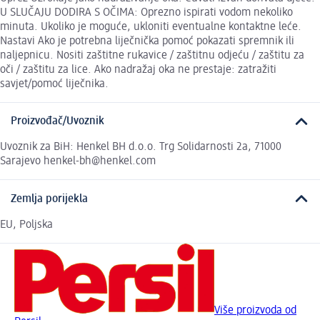
U SLUČAJU DODIRA S OČIMA: Oprezno ispirati vodom nekoliko
minuta. Ukoliko je moguće, ukloniti eventualne kontaktne leće.
Nastavi Ako je potrebna liječnička pomoć pokazati spremnik ili
naljepnicu. Nositi zaštitne rukavice / zaštitnu odjeću / zaštitu za
oči / zaštitu za lice. Ako nadražaj oka ne prestaje: zatražiti
savjet/pomoć liječnika.
Proizvođač/Uvoznik
Uvoznik za BiH: Henkel BH d.o.o. Trg Solidarnosti 2a, 71000
Sarajevo henkel-bh@henkel.com
Zemlja porijekla
EU, Poljska
Više proizvoda od