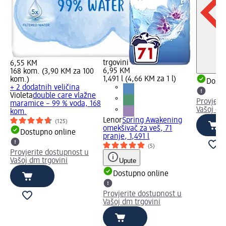
trgovini
6,55 KM
6,95 KM
168 kom. (3,90 KM za 100
1,491 l (4,66 KM za 1 l)
kom.)
Dostu
+ 2 dodatnih veličina
Violeta
double care vlažne
Provjeri
maramice – 99 % voda, 168
Vašoj dm
kom.
Lenor
Spring Awakening
(125)
omekšivač za veš, 71
Dostupno online
pranje, 1,491 l
(5)
Provjerite dostupnost u
Vašoj dm trgovini
Upute
Dostupno online
Provjerite dostupnost u
Vašoj dm trgovini