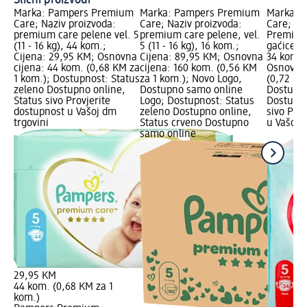
Slični proizvodi
Marka: Pampers Premium
Marka: Pampers Premium
Marka: 
Care; Naziv proizvoda:
Care; Naziv proizvoda:
Care; Na
premium care pelene vel. 5
premium care pelene, vel.
Premium
(11 - 16 kg), 44 kom.;
5 (11 - 16 kg), 16 kom.;
gaćice, j
Cijena: 29,95 KM; Osnovna
Cijena: 89,95 KM; Osnovna
34 kom.;
cijena: 44 kom. (0,68 KM za
cijena: 160 kom. (0,56 KM
Osnovna 
1 kom.); Dostupnost: Status
za 1 kom.); Novo Logo,
(0,72 KM
zeleno Dostupno online,
Dostupno samo online
Dostupno
Status sivo Provjerite
Logo; Dostupnost: Status
Dostupno
dostupnost u Vašoj dm
zeleno Dostupno online,
sivo Pro
trgovini
Status crveno Dostupno
u Vašoj 
samo online
29,95 KM
44 kom. (0,68 KM za 1
kom.)