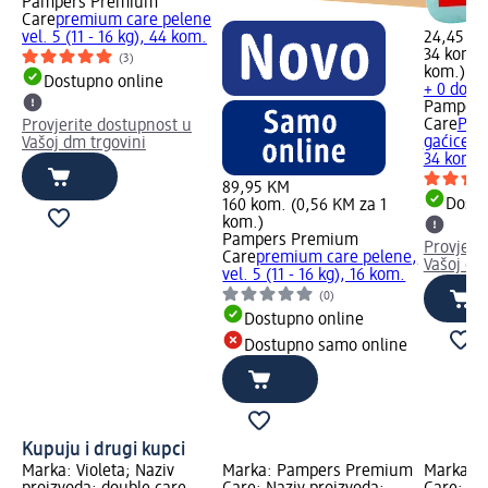
Pampers Premium
Care
premium care pelene
vel. 5 (11 - 16 kg), 44 kom.
24,45 K
34 kom. 
(3)
kom.)
Dostupno online
+ 0 dodat
Pampers
Care
Pre
Provjerite dostupnost u
gaćice, j
Vašoj dm trgovini
34 kom.
89,95 KM
Dostu
160 kom. (0,56 KM za 1
kom.)
Pampers Premium
Provjeri
Care
premium care pelene,
Vašoj dm
vel. 5 (11 - 16 kg), 16 kom.
(0)
Dostupno online
Dostupno samo online
Kupuju i drugi kupci
Marka: Violeta; Naziv
Marka: Pampers Premium
Marka: 