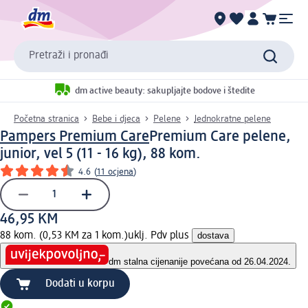
Pretraži i pronađi
dm active beauty: sakupljajte bodove i štedite
Početna stranica
Bebe i djeca
Pelene
Jednokratne pelene
Pampers Premium Care
Premium Care pelene,
junior, vel 5 (11 - 16 kg), 88 kom.
4.6
(
11 ocjena
)
46,95 KM
88 kom. (0,53 KM za 1 kom.)
uklj. Pdv plus
dostava
dm stalna cijena
nije povećana od 26.04.2024.
Dodati u korpu