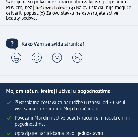
Sve cijene su prikazane s uračunatim zakonski propisanim
PDV-om, bez
troškova dostave
(§) Na ovu stavku nije moguće
ostvariti popust.
(#) Za ovu stavku ne ostvarujete active
beauty bodove.
Kako Vam se sviđa stranica?
Moj dm račun: kreiraj i uživaj u pogodnostima
⁽¹⁾ Besplatna dostava za narudžbe u iznosu od 70 KM ili
više samo sa kreiranim Moj dm računom.
Povezani Moj dm i active beauty računi s mnogobrojnim
pogodnostima.
Upravljajte narudžbama brzo i jednostavno.