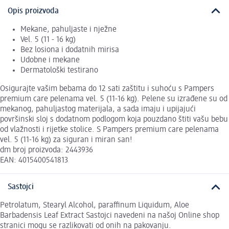
Opis proizvoda
Mekane, pahuljaste i nježne
Vel. 5 (11 - 16 kg)
Bez losiona i dodatnih mirisa
Udobne i mekane
Dermatološki testirano
Osigurajte vašim bebama do 12 sati zaštitu i suhoću s Pampers
premium care pelenama vel. 5 (11-16 kg). Pelene su izrađene su od
mekanog, pahuljastog materijala, a sada imaju i upijajući
površinski sloj s dodatnom podlogom koja pouzdano štiti vašu bebu
od vlažnosti i rijetke stolice. S Pampers premium care pelenama
vel. 5 (11-16 kg) za siguran i miran san!
dm broj proizvoda: 2443936
EAN: 4015400541813
Sastojci
Petrolatum, Stearyl Alcohol, paraffinum Liquidum, Aloe
Barbadensis Leaf Extract Sastojci navedeni na našoj Online shop
stranici mogu se razlikovati od onih na pakovanju.