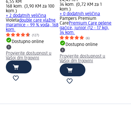
24,45 KM
6,55 KM
34 kom. (0,72 KM za 1
168 kom. (3,90 KM za 100
kom.)
kom.)
+ 0 dodatnih veličina
+ 2 dodatnih veličina
Pampers Premium
Violeta
double care vlažne
Care
Premium Care pelene
maramice – 99 % voda, 168
gaćice, junior (12 - 17 kg),
kom.
34 kom.
(127)
(6)
Dostupno online
Dostupno online
Provjerite dostupnost u
Provjerite dostupnost u
Vašoj dm trgovini
Vašoj dm trgovini