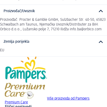
Proizvođač/Uvoznik
Proizvođač: Procter & Gamble GmbH, Sulzbacher Str. 40-50, 65823
Schwalbach am Taunus, Njemačka Uvoznik/Distributer za BiH:
Orbico d.o.o., Lužansko polje 7, 71210 Ilidža info.ba@orbico.com
Zemlja porijekla
EU
Više proizvoda od Pampers
Premium Care