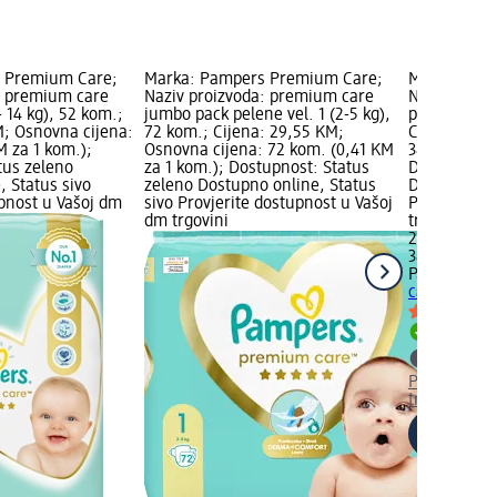
 Premium Care;
Marka: Pampers Premium Care;
Marka: Pam
: premium care
Naziv proizvoda: premium care
Naziv proiz
- 14 kg), 52 kom.;
jumbo pack pelene vel. 1 (2-5 kg),
pelene vel.6
M; Osnovna cijena:
72 kom.; Cijena: 29,55 KM;
Cijena: 29,
M za 1 kom.);
Osnovna cijena: 72 kom. (0,41 KM
38 kom. (0,
tus zeleno
za 1 kom.); Dostupnost: Status
Dostupnost:
, Status sivo
zeleno Dostupno online, Status
Dostupno on
upnost u Vašoj dm
sivo Provjerite dostupnost u Vašoj
Provjerite 
dm trgovini
trgovini
29,55 KM
38 kom. (0,
Pampers Pr
care pelene 
Dostupno
Provjerite 
trgovini