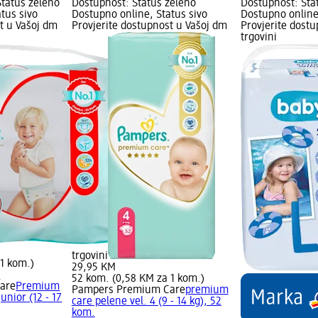
Status zeleno
Dostupnost: Status zeleno
Dostupnost: Sta
tus sivo
Dostupno online, Status sivo
Dostupno online
t u Vašoj dm
Provjerite dostupnost u Vašoj dm
Provjerite dost
trgovini
trgovini
 1 kom.)
29,95 KM
a
52 kom. (0,58 KM za 1 kom.)
are
Premium
Pampers Premium Care
premium
unior (12 - 17
care pelene vel. 4 (9 - 14 kg), 52
kom.