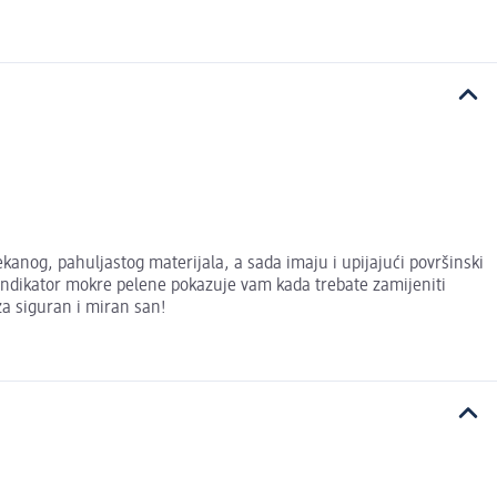
anog, pahuljastog materijala, a sada imaju i upijajući površinski
i indikator mokre pelene pokazuje vam kada trebate zamijeniti
a siguran i miran san!