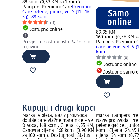
88 kom. (0,53 KM za 1 kom.)
Pampers Premium Care
Premium
Care pelene, junior, vel 5 (11 - 16
kg), 88 kom.
(11)
Dostupno online
89,95 KM
160 kom. (0,56 KM z
Provjerite dostupnost u Vašoj dm
Pampers Premium C
trgovini
care pelene, vel. 5 (1
kom.
(0)
Dostupno online
Dostupno samo o
Kupuju i drugi kupci
Marka: Violeta; Naziv proizvoda:
Marka: Pampers Pr
double care vlažne maramice – 99
Naziv proizvoda: Pr
% voda, 168 kom.; Cijena: 6,55 KM;
pelene gaćice, junior
Osnovna cijena: 168 kom. (3,90 KM
kom.; Cijena: 24,45
za 100 kom.); Dostupnost: Status
cijena: 34 kom. (0,7