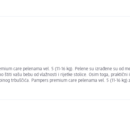
mium care pelenama vel. 5 (11-16 kg). Pelene su izrađene su od mek
štiti vašu bebu od vlažnosti i rijetke stolice. Osim toga, praktičn
binog trbuščića. Pampers premium care pelenama vel. 5 (11-16 kg) z