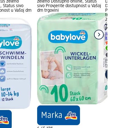
tus zeleno
zeleno Dostupno online, Status
Dostupnost:
, Status sivo
sivo Provjerite dostupnost u Vašoj
Dostupno on
upnost u Vašoj dm
dm trgovini
Provjerite 
trgovini
29,95 KM
48 kom. (0,
Pampers act
jumbo pack v
kom.
Dostupno
Provjerite 
trgovini