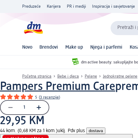
Preduzeće
Karijera
PR i mediji
Inspiracija i savjetovanje
Pretraži i
Novo
Brendovi
Make up
Njega i parfemi
Kos
dm active beauty: sakupljajte bo
Početna stranica
Bebe i djeca
Pelene
Jednokratne pelene
Pampers Premium Care
prem
5
(
3 recenzije
)
29,95 KM
44 kom. (0,68 KM za 1 kom.)
uklj. Pdv plus
dostava