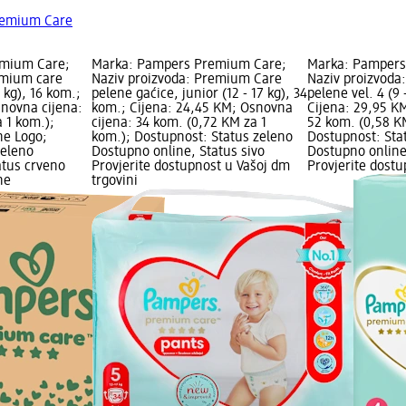
remium Care
emium Care;
Marka: Pampers Premium Care;
Marka: Pampers
emium care
Naziv proizvoda: Premium Care
Naziv proizvoda
6 kg), 16 kom.;
pelene gaćice, junior (12 - 17 kg), 34
pelene vel. 4 (9 
snovna cijena:
kom.; Cijena: 24,45 KM; Osnovna
Cijena: 29,95 K
 1 kom.);
cijena: 34 kom. (0,72 KM za 1
52 kom. (0,58 K
ne Logo;
kom.); Dostupnost: Status zeleno
Dostupnost: Sta
zeleno
Dostupno online, Status sivo
Dostupno online
atus crveno
Provjerite dostupnost u Vašoj dm
Provjerite dost
ne
trgovini