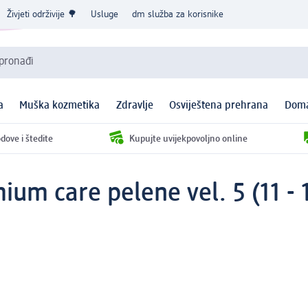
Živjeti održivije 🌳
Usluge
dm služba za korisnike
 pronađi
a
Muška kozmetika
Zdravlje
Osviještena prehrana
Doma
dove i štedite
Kupujte uvijekpovoljno online
ium care pelene vel. 5 (11 - 