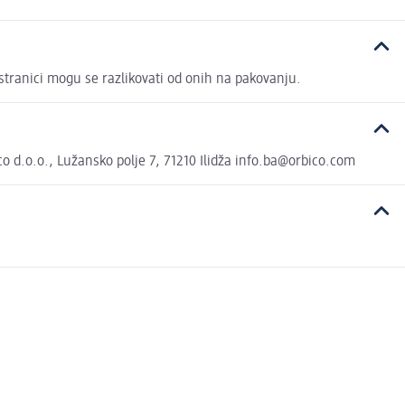
nici mogu se razlikovati od onih na pakovanju.
 d.o.o., Lužansko polje 7, 71210 Ilidža info.ba@orbico.com