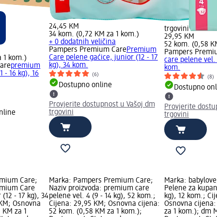
24,45 KM
trgovini
34 kom. (0,72 KM za 1 kom.)
29,95 KM
+ 0 dodatnih veličina
52 kom. (0,58 K
Pampers Premium Care
Premium
Pampers Premi
Care pelene gaćice, junior (12 - 17
a 1 kom.)
care pelene vel. 
kg), 34 kom.
are
premium
kom.
1 - 16 kg), 16
(6)
(8)
Dostupno online
Dostupno onl
Provjerite dostupnost u Vašoj dm
Provjerite dost
trgovini
nline
trgovini
emium Care;
Marka: Pampers Premium Care;
Marka: babylove
emium Care
Naziv proizvoda: premium care
Pelene za kupanj
 (12 - 17 kg), 34
pelene vel. 4 (9 - 14 kg), 52 kom.;
kg), 12 kom.; Ci
 KM; Osnovna
Cijena: 29,95 KM; Osnovna cijena:
Osnovna cijena:
2 KM za 1
52 kom. (0,58 KM za 1 kom.);
za 1 kom.); dm 