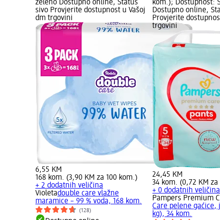
zeleno Dostupno online, Status
kom.); Dostupnost: 
sivo Provjerite dostupnost u Vašoj
Dostupno online, Sta
dm trgovini
Provjerite dostupnos
trgovini
6,55 KM
24,45 KM
168 kom. (3,90 KM za 100 kom.)
34 kom. (0,72 KM za
+ 2 dodatnih veličina
+ 0 dodatnih veličin
Violeta
double care vlažne
Pampers Premium C
maramice – 99 % voda, 168 kom.
Care pelene gaćice, j
(128)
kg), 34 kom.