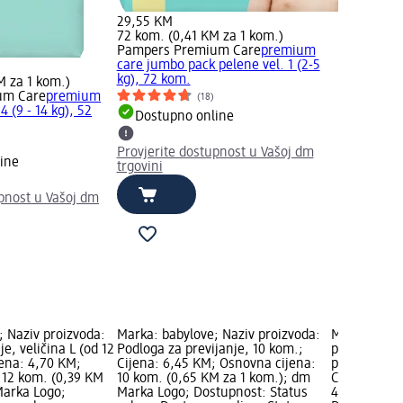
29,55 KM
72 kom. (0,41 KM za 1 kom.)
Pampers Premium Care
premium
care jumbo pack pelene vel. 1 (2-5
kg), 72 kom.
M za 1 kom.)
um Care
premium
(18)
4 (9 - 14 kg), 52
Dostupno online
Provjerite dostupnost u Vašoj dm
ine
trgovini
upnost u Vašoj dm
; Naziv proizvoda:
Marka: babylove; Naziv proizvoda:
Marka: Pamp
e, veličina L (od 12
Podloga za previjanje, 10 kom.;
proizvoda: 
jena: 4,70 KM;
Cijena: 6,45 KM; Osnovna cijena:
pack vel. 5 
 12 kom. (0,39 KM
10 kom. (0,65 KM za 1 kom.); dm
Cijena: 29,
Marka Logo;
Marka Logo; Dostupnost: Status
48 kom. (0,