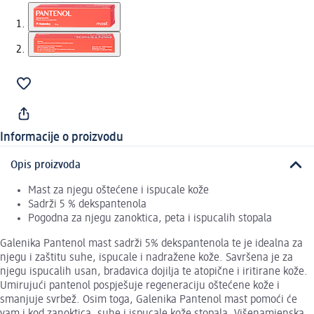
Informacije o proizvodu
Opis proizvoda
Mast za njegu oštećene i ispucale kože
Sadrži 5 % dekspantenola
Pogodna za njegu zanoktica, peta i ispucalih stopala
Galenika Pantenol mast sadrži 5% dekspantenola te je idealna za
njegu i zaštitu suhe, ispucale i nadražene kože. Savršena je za
njegu ispucalih usan, bradavica dojilja te atopične i iritirane kože.
Umirujući pantenol pospješuje regeneraciju oštećene kože i
smanjuje svrbež. Osim toga, Galenika Pantenol mast pomoći će
vam i kod zanoktica, suhe i ispucale kože stopala. Višenamjenska