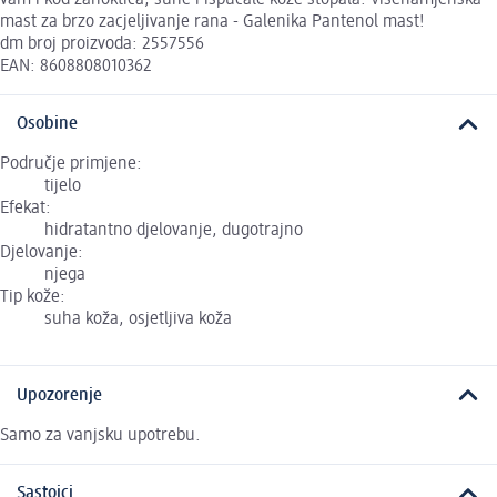
mast za brzo zacjeljivanje rana - Galenika Pantenol mast!
dm broj proizvoda: 2557556
EAN: 8608808010362
Osobine
Područje primjene:
tijelo
Efekat:
hidratantno djelovanje, dugotrajno
Djelovanje:
njega
Tip kože:
suha koža, osjetljiva koža
Upozorenje
Samo za vanjsku upotrebu.
Sastojci