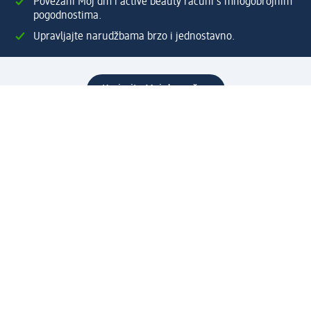
Povezani Moj dm i active beauty računi s mnogobrojnim
pogodnostima.
Upravljajte narudžbama brzo i jednostavno.
Kreirajte Moj dm račun
Pomoć
Programi i usluge
dm služba za korisnike
Načini i troškovi dostave
Povrat proizvoda
Preduzeće
O nama
Odgovornost
Karijera
PR i mediji
Svijet proizvoda
dm Svijet