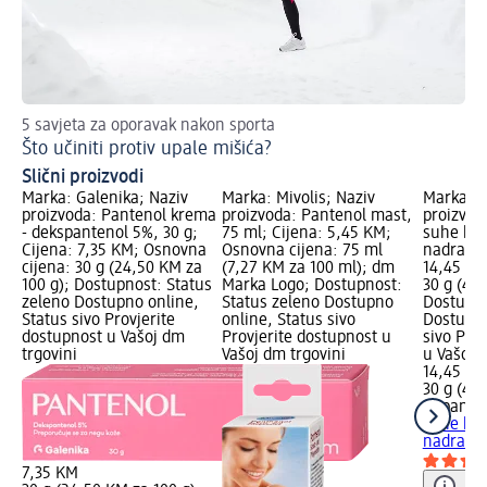
5 savjeta za oporavak nakon sporta
Bl
Što učiniti protiv upale mišića?
Ne
Slični proizvodi
Marka: Galenika; Naziv
Marka: Mivolis; Naziv
Marka: B
proizvoda: Pantenol krema
proizvoda: Pantenol mast,
proizvod
- dekspantenol 5%, 30 g;
75 ml; Cijena: 5,45 KM;
suhe kož
Cijena: 7,35 KM; Osnovna
Osnovna cijena: 75 ml
nadražaj
cijena: 30 g (24,50 KM za
(7,27 KM za 100 ml); dm
14,45 KM
100 g); Dostupnost: Status
Marka Logo; Dostupnost:
30 g (48,
zeleno Dostupno online,
Status zeleno Dostupno
Dostupno
Status sivo Provjerite
online, Status sivo
Dostupno
dostupnost u Vašoj dm
Provjerite dostupnost u
sivo Pro
trgovini
Vašoj dm trgovini
u Vašoj 
14,45 K
30 g (48,
Bepanth
suhe kož
nadražaj
7,35 KM