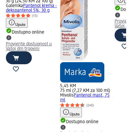
30 g (24,50 KM za 100 g)
Uput
Galenika
Pantenol krema -
Dostu
dekspantenol 5%, 30 g
(13)
Provjeri
Upute
Vašoj dm
Dostupno online
Provjerite dostupnost u
Vašoj dm trgovini
5,45 KM
75 ml (7,27 KM za 100 ml)
Mivolis
Pantenol mast, 75
ml
(245)
Upute
Dostupno online