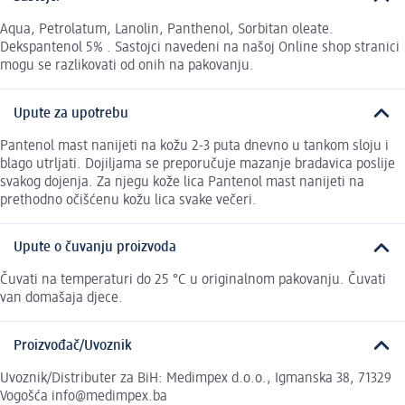
Aqua, Petrolatum, Lanolin, Panthenol, Sorbitan oleate.
Dekspantenol 5% . Sastojci navedeni na našoj Online shop stranici
mogu se razlikovati od onih na pakovanju.
Upute za upotrebu
Pantenol mast nanijeti na kožu 2-3 puta dnevno u tankom sloju i
blago utrljati. Dojiljama se preporučuje mazanje bradavica poslije
svakog dojenja. Za njegu kože lica Pantenol mast nanijeti na
prethodno očišćenu kožu lica svake večeri.
Upute o čuvanju proizvoda
Čuvati na temperaturi do 25 °C u originalnom pakovanju. Čuvati
van domašaja djece.
Proizvođač/Uvoznik
Uvoznik/Distributer za BiH: Medimpex d.o.o., Igmanska 38, 71329
Vogošća info@medimpex.ba