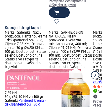
Provjerite dostupnost u
Vašoj dm trgovini
Kupuju i drugi kupci
Marka: Galenika; Naziv
Marka: GARNIER SKIN
Marka: V
proizvoda: Pantenol krema
NATURALS; Naziv
proizvod
- dekspantenol 5%, 30 g;
proizvoda: Dvofazna
spužvice 
Cijena: 7,35 KM; Osnovna
micelarna voda, 400 ml;
kom.; Ci
cijena: 30 g (24,50 KM za
Cijena: 15,95 KM; Osnovna
Osnovna 
100 g); Dostupnost: Status
cijena: 400 ml (3,99 KM za
(1,65 KM
zeleno Dostupno online,
100 ml); Dostupnost: Status
Dostupno
Status sivo Provjerite
zeleno Dostupno online,
Dostupno
dostupnost u Vašoj dm
Status sivo Provjerite
sivo Pro
trgovini
dostupnost u Vašoj dm
u Vašoj 
1,65 KM
1 kom. (
Vileda
Pu
za čišćen
Dostu
7,35 KM
30 g (24,50 KM za 100 g)
Galenika
Pantenol krema -
Provjeri
dekspantenol 5%, 30 g
Vašoj dm