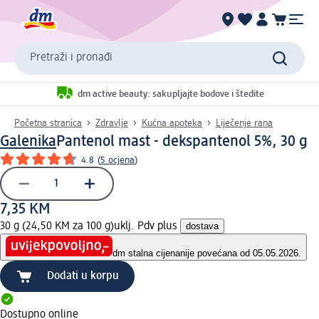
Pretraži i pronađi
dm active beauty: sakupljajte bodove i štedite
Početna stranica
Zdravlje
Kućna apoteka
Liječenje rana
Galenika
Pantenol mast - dekspantenol 5%, 30 g
4.8
(
5 ocjena
)
7,35 KM
30 g (24,50 KM za 100 g)
uklj. Pdv plus
dostava
dm stalna cijena
nije povećana od 05.05.2026.
Dodati u korpu
Dostupno online