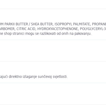
MUM PARKII BUTTER / SHEA BUTTER, ISOPROPYL PALMITATE, PROPAN
CARBOMER, CITRIC ACID, HYDROXYACETOPHENONE, POLYGLYCERYL-
ne shop stranici mogu se razlikovati od onih na pakovanju.
ući direktno izlaganje sunčevoj svjetlosti.