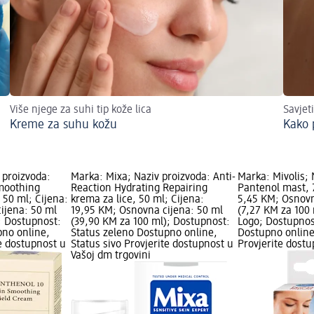
Više njege za suhi tip kože lica
Savjeti
Kreme za suhu kožu
Kako 
 proizvoda:
Marka: Mixa; Naziv proizvoda: Anti-
Marka: Mivolis; 
moothing
Reaction Hydrating Repairing
Pantenol mast, 
 50 ml; Cijena:
krema za lice, 50 ml; Cijena:
5,45 KM; Osnovn
ijena: 50 ml
19,95 KM; Osnovna cijena: 50 ml
(7,27 KM za 100
; Dostupnost:
(39,90 KM za 100 ml); Dostupnost:
Logo; Dostupnos
pno online,
Status zeleno Dostupno online,
Dostupno online
te dostupnost u
Status sivo Provjerite dostupnost u
Provjerite dost
Vašoj dm trgovini