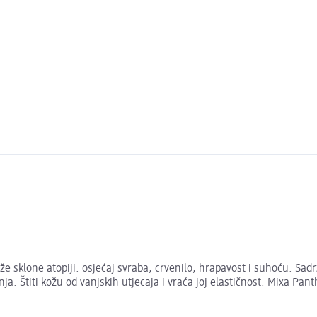
e sklone atopiji: osjećaj svraba, crvenilo, hrapavost i suhoću. Sadrž
a. Štiti kožu od vanjskih utjecaja i vraća joj elastičnost. Mixa Pant