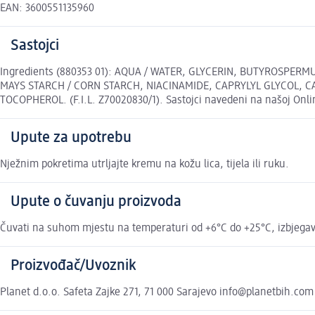
EAN: 3600551135960
Sastojci
Ingredients (880353 01): AQUA / WATER, GLYCERIN, BUTYROSPER
MAYS STARCH / CORN STARCH, NIACINAMIDE, CAPRYLYL GLYCOL, 
TOCOPHEROL. (F.I.L. Z70020830/1). Sastojci navedeni na našoj Onli
Upute za upotrebu
Nježnim pokretima utrljajte kremu na kožu lica, tijela ili ruku.
Upute o čuvanju proizvoda
Čuvati na suhom mjestu na temperaturi od +6°C do +25°C, izbjegavaj
Proizvođač/Uvoznik
Planet d.o.o. Safeta Zajke 271, 71 000 Sarajevo info@planetbih.com