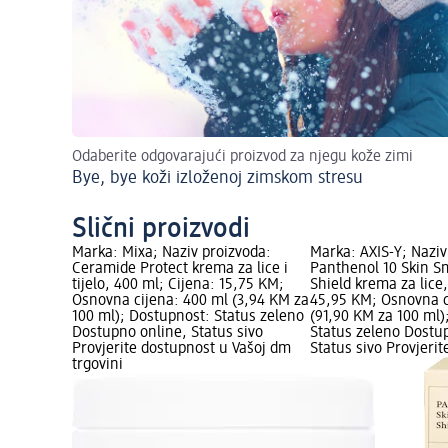
Odaberite odgovarajući proizvod za njegu kože zimi
Bye, bye koži izloženoj zimskom stresu
Slični proizvodi
Marka: Mixa; Naziv proizvoda:
Marka: AXIS-Y; Naziv
Ceramide Protect krema za lice i
Panthenol 10 Skin S
tijelo, 400 ml; Cijena: 15,75 KM;
Shield krema za lice,
Osnovna cijena: 400 ml (3,94 KM za
45,95 KM; Osnovna c
100 ml); Dostupnost: Status zeleno
(91,90 KM za 100 ml)
Dostupno online, Status sivo
Status zeleno Dostu
Provjerite dostupnost u Vašoj dm
Status sivo Provjeri
trgovini