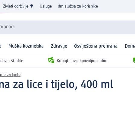
Živjeti održivije 🌳
Usluge
dm služba za korisnike
 pronađi
a
Muška kozmetika
Zdravlje
Osviještena prehrana
Doma
dove i štedite
Kupujte uvijekpovoljno online
eme za tijelo
 za lice i tijelo, 400 ml