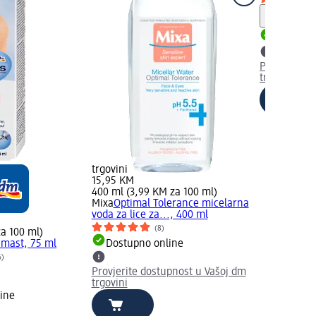
Upute
Dostupno
Provjerite 
trgovini
trgovini
15,95 KM
400 ml (3,99 KM za 100 ml)
Mixa
Optimal Tolerance micelarna
voda za lice za..., 400 ml
(8)
a 100 ml)
 mast, 75 ml
Dostupno online
6)
Provjerite dostupnost u Vašoj dm
trgovini
ine