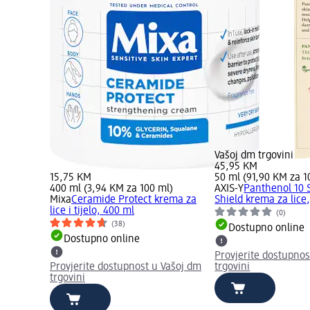
Vašoj dm trgovini
45,95 KM
15,75 KM
50 ml (91,90 KM za 1
400 ml (3,94 KM za 100 ml)
AXIS-Y
Panthenol 10 
Mixa
Ceramide Protect krema za
Shield krema za lice
lice i tijelo, 400 ml
(0)
(38)
Dostupno online
Dostupno online
Provjerite dostupnos
Provjerite dostupnost u Vašoj dm
trgovini
trgovini