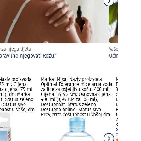
 za njegu tijela
Vaše vrijeme za
pravilno njegovati kožu?
Učinite njegu
Naziv proizvoda:
Marka: Mixa; Naziv proizvoda:
Marka: Gale
75 ml; Cijena:
Optimal Tolerance micelarna voda
Pantenol kr
a cijena: 75 ml
za lice za osjetljivu kožu, 400 ml;
30 g; Cijen
 ml); dm Marka
Cijena: 15,95 KM; Osnovna cijena:
cijena: 30 g
t: Status zeleno
400 ml (3,99 KM za 100 ml);
Dostupnost:
, Status sivo
Dostupnost: Status zeleno
Dostupno on
upnost u Vašoj dm
Dostupno online, Status sivo
Provjerite 
Provjerite dostupnost u Vašoj dm
trgovini
7,35 KM
30 g (24,50 
Galenika
Pan
dekspanteno