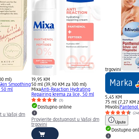
trgovini
00 ml)
19,95 KM
Skin Smoothing
50 ml (39,90 KM za 100 ml)
, 50 ml
Mixa
Anti-Reaction Hydrating
Repairing krema za lice, 50 ml
5,45 KM
(3)
75 ml (7,27 KM z
Dostupno online
Mivolis
Pantenol
(24
t u Vašoj dm
Provjerite dostupnost u Vašoj dm
Upute
trgovini
Dostupno onl