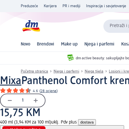
Preduzeće
Karijera
PR i mediji
Inspiracija i savjetovanje
Pretraži i
Novo
Brendovi
Make up
Njega i parfemi
Kos
dm active beauty: sakupljajte bo
Početna stranica
Njega i parfemi
Njega tijela
Losioni i kr
Mixa
Panthenol Comfort krema
4.6
(
28 ocjena
)
15,75 KM
400 ml (3,94 KM za 100 ml)
uklj. Pdv plus
dostava