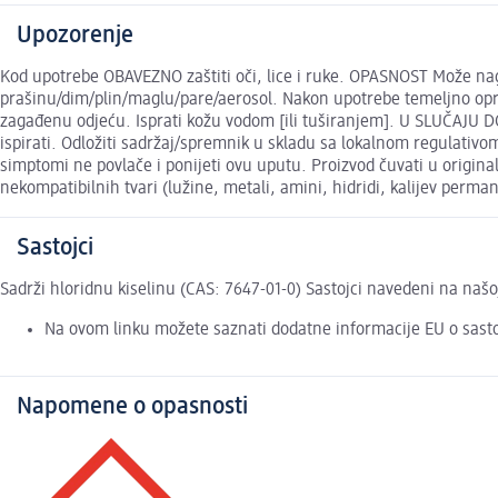
Upozorenje
Kod upotrebe OBAVEZNO zaštiti oči, lice i ruke. OPASNOST Može nagri
prašinu/dim/plin/maglu/pare/aerosol. Nakon upotrebe temeljno opr
zagađenu odjeću. Isprati kožu vodom [ili tuširanjem]. U SLUČAJU DO
ispirati. Odložiti sadržaj/spremnik u skladu sa lokalnom regulativom
simptomi ne povlače i ponijeti ovu uputu. Proizvod čuvati u original
nekompatibilnih tvari (lužine, metali, amini, hidridi, kalijev permang
Sastojci
Sadrži hloridnu kiselinu (CAS: 7647-01-0) Sastojci navedeni na našo
Na ovom linku možete saznati dodatne informacije EU o sast
Napomene o opasnosti