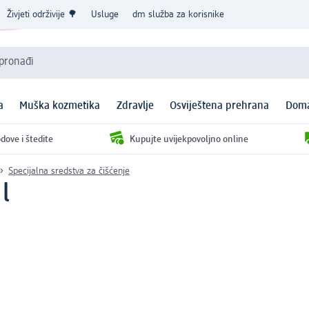
Živjeti održivije 🌳
Usluge
dm služba za korisnike
 pronađi
a
Muška kozmetika
Zdravlje
Osviještena prehrana
Doma
dove i štedite
Kupujte uvijekpovoljno online
Specijalna sredstva za čišćenje
l