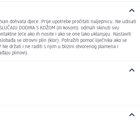
van dohvata djece. Prije upotrebe pročitati naljepnicu. Ne udisati
U SLUČAJU DODIRA S KOŽOM (ili kosom): odmah skinuti svu
aktne leće ako ih nosite i ako se one lako uklanjaju. Nastaviti
obađa se otrovni plin (klor). Potražiti pomoć liječnika ako se
Ne držati i ne raditi s njim u blizini otvorenog plamena i
ađaju plinovi).