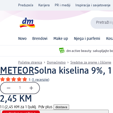
Preduzeće
Karijera
PR i mediji
Inspiracija i savjetovanje
Pretraži i
Novo
Brendovi
Make up
Njega i parfemi
Kos
dm active beauty: sakupljajte bo
Početna stranica
Domaćinstvo
Sredstva za pranje i čišćenje
METEOR
Solna kiselina 9%, 1 
5
(
1 recenzije
)
2,45 KM
1 l (2,45 KM za 1 l)
uklj. Pdv plus
dostava