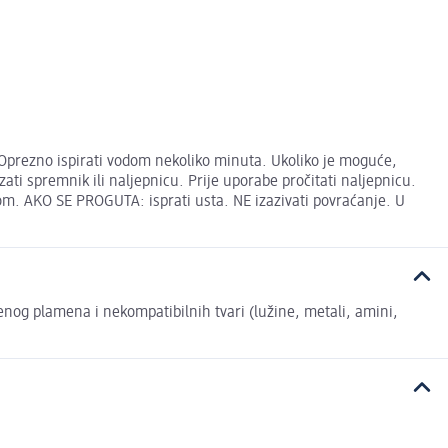
Oprezno ispirati vodom nekoliko minuta. Ukoliko je moguće,
ati spremnik ili naljepnicu. Prije uporabe pročitati naljepnicu.
ećom. AKO SE PROGUTA: isprati usta. NE izazivati povraćanje. U
renog plamena i nekompatibilnih tvari (lužine, metali, amini,