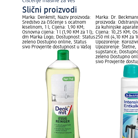
Čišćenje mašine za veš
Slični proizvodi
Marka: Denkmit; Naziv proizvoda:
Marka: Dr. Beckman
Sredstvo za čišćenje s ocatnom
proizvoda: Odstranj
kiselinom, 1 l; Cijena: 1,90 KM;
za kuhinjske aparate
Osnovna cijena: 1 l (1,90 KM za 1 l);
Cijena: 10,25 KM; Os
dm Marka Logo; Dostupnost: Status
250 ml (4,10 KM za 1
zeleno Dostupno online, Status
Upozorenje: Koroziv
sivo Provjerite dostupnost u Vašoj
Upozorenje: Štetne,
supstance; Dostupno
zeleno Dostupno onl
sivo Provjerite dost