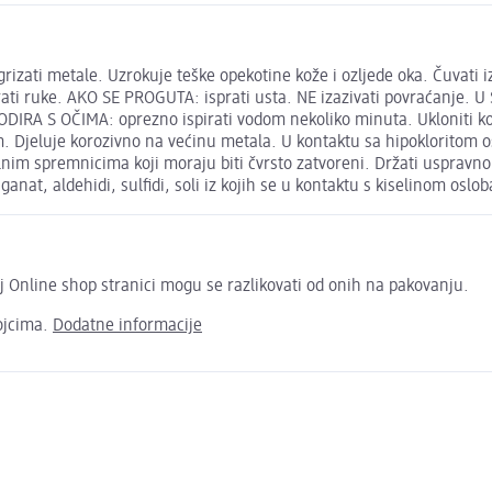
zati metale. Uzrokuje teške opekotine kože i ozljede oka. Čuvati iz
ati ruke. AKO SE PROGUTA: isprati usta. NE izazivati povraćanje. 
DIRA S OČIMA: oprezno ispirati vodom nekoliko minuta. Ukloniti kont
. Djeluje korozivno na većinu metala. U kontaktu sa hipokloritom osl
nim spremnicima koji moraju biti čvrsto zatvoreni. Držati uspravno! 
anat, aldehidi, sulfidi, soli iz kojih se u kontaktu s kiselinom oslob
j Online shop stranici mogu se razlikovati od onih na pakovanju.
ojcima.
Dodatne informacije