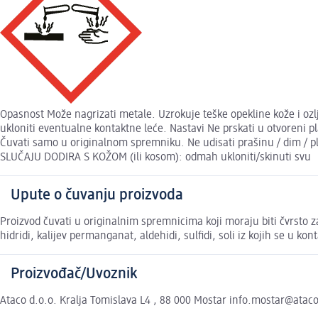
Opasnost Može nagrizati metale. Uzrokuje teške opekline kože i oz
ukloniti eventualne kontaktne leće. Nastavi Ne prskati u otvoreni pl
Čuvati samo u originalnom spremniku. Ne udisati prašinu / dim / pli
SLUČAJU DODIRA S KOŽOM (ili kosom): odmah ukloniti/skinuti svu
Upute o čuvanju proizvoda
Proizvod čuvati u originalnim spremnicima koji moraju biti čvrsto za
hidridi, kalijev permanganat, aldehidi, sulfidi, soli iz kojih se u ko
Proizvođač/Uvoznik
Ataco d.o.o. Kralja Tomislava L4 , 88 000 Mostar info.mostar@atac