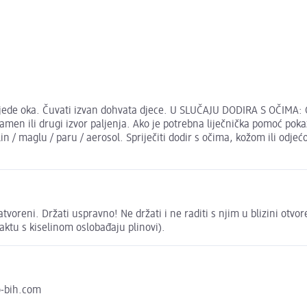
ljede oka. Čuvati izvan dohvata djece. U SLUČAJU DODIRA S OČIMA: 
amen ili drugi izvor paljenja. Ako je potrebna liječnička pomoć pokaz
n / maglu / paru / aerosol. Spriječiti dodir s očima, kožom ili odj
tvoreni. Držati uspravno! Ne držati i ne raditi s njim u blizini otvo
ntaktu s kiselinom oslobađaju plinovi).
o-bih.com