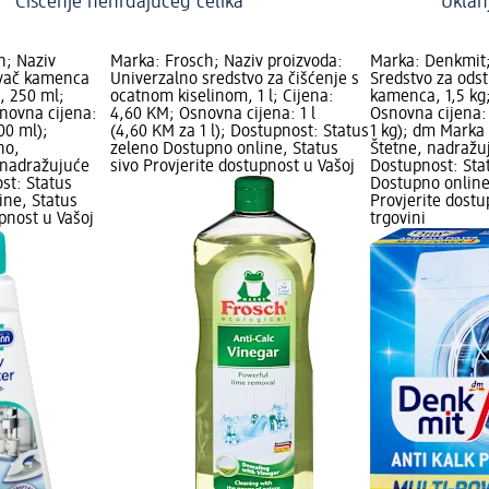
Čišćenje nehrđajućeg čelika
Uklan
n; Naziv
Marka: Frosch; Naziv proizvoda:
Marka: Denkmit;
ivač kamenca
Univerzalno sredstvo za čišćenje s
Sredstvo za odst
, 250 ml;
ocatnom kiselinom, 1 l; Cijena:
kamenca, 1,5 kg
novna cijena:
4,60 KM; Osnovna cijena: 1 l
Osnovna cijena: 
00 ml);
(4,60 KM za 1 l); Dostupnost: Status
1 kg); dm Marka
no,
zeleno Dostupno online, Status
Štetne, nadražu
 nadražujuće
sivo Provjerite dostupnost u Vašoj
Dostupnost: Sta
st: Status
Dostupno online
ine, Status
Provjerite dost
upnost u Vašoj
trgovini