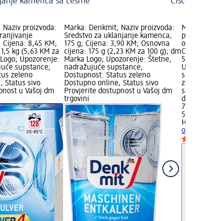
janje kamenca sa česme
Čišćenje fuga
 Naziv proizvoda:
Marka: Denkmit; Naziv proizvoda:
Marka: HEI
ranjivanje
Sredstvo za uklanjanje kamenca,
proizvoda: 
; Cijena: 8,45 KM;
175 g; Cijena: 3,90 KM; Osnovna
odstranjiva
1,5 kg (5,63 KM za
cijena: 175 g (2,23 KM za 100 g); dm
Cijena: 7,5
 Logo; Upozorenje:
Marka Logo; Upozorenje: Štetne,
500 ml (1,5
juće supstance;
nadražujuće supstance;
Upozorenje:
tus zeleno
Dostupnost: Status zeleno
supstance; 
, Status sivo
Dostupno online, Status sivo
zeleno Dost
upnost u Vašoj dm
Provjerite dostupnost u Vašoj dm
sivo Provjer
trgovini
dm trgovini
7,50 KM
500 ml (1,5
HEITMANN 
odstranjiva