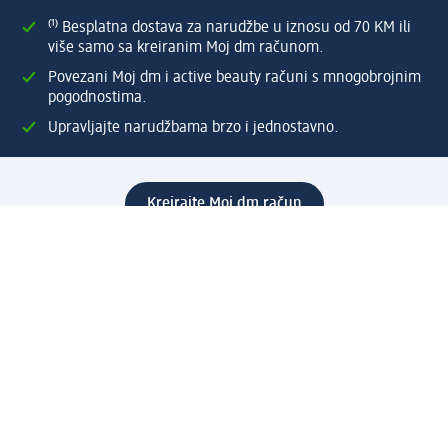
⁽¹⁾ Besplatna dostava za narudžbe u iznosu od 70 KM ili
više samo sa kreiranim Moj dm računom.
Povezani Moj dm i active beauty računi s mnogobrojnim
pogodnostima.
Upravljajte narudžbama brzo i jednostavno.
Kreirajte Moj dm račun
Pomoć
Programi i usluge
dm služba za korisnike
Načini i troškovi dostave
Povrat proizvoda
Preduzeće
O nama
Odgovornost
Karijera
PR i mediji