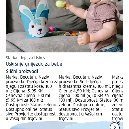
Slatka ideja za Uskrs
Nj
Uskršnje gnijezdo za bebe
Ma
Slični proizvodi
Marka: Becutan; Naziv
Marka: Becutan; Naziv
Marka: B
proizvoda: Dječija krema za
proizvoda: Soft dječija
proizvoda
njegu i zaštitu kože, 100
hidratantna krema, 100 ml;
njegujuć
ml; Cijena: 5,95 KM;
Cijena: 4,50 KM; Osnovna
Cijena: 
Osnovna cijena: 100 ml
cijena: 100 ml (4,50 KM za
cijena: 
(5,95 KM za 100 ml);
100 ml); Dostupnost: Status
100 ml);
Dostupnost: Status zeleno
zeleno Dostupno online,
zeleno D
Dostupno online, Status
Status sivo Provjerite
Status si
sivo Provjerite dostupnost
dostupnost u Vašoj dm
dostupno
u Vašoj dm trgovini
trgovini
trgovini
2,95 KM
50 ml (5