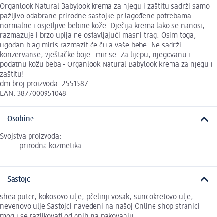
Organlook Natural Babylook krema za njegu i zaštitu sadrži samo
pažljivo odabrane prirodne sastojke prilagođene potrebama
normalne i osjetljive bebine kože. Dječija krema lako se nanosi,
razmazuje i brzo upija ne ostavljajući masni trag. Osim toga,
ugodan blag miris razmazit će čula vaše bebe. Ne sadrži
konzervanse, vještačke boje i mirise. Za lijepu, njegovanu i
podatnu kožu beba - Organlook Natural Babylook krema za njegu i
zaštitu!
dm broj proizvoda: 2551587
EAN: 3877000951048
Osobine
Svojstva proizvoda:
prirodna kozmetika
Sastojci
shea puter, kokosovo ulje, pčelinji vosak, suncokretovo ulje,
nevenovo ulje Sastojci navedeni na našoj Online shop stranici
mogu se razlikovati od onih na pakovanju.