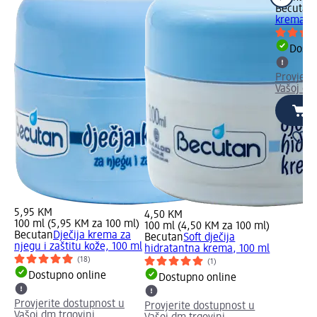
Becutan
krema, 5
Dostu
Provjeri
Vašoj dm
5,95 KM
4,50 KM
100 ml (5,95 KM za 100 ml)
100 ml (4,50 KM za 100 ml)
Becutan
Dječija krema za
Becutan
Soft dječija
njegu i zaštitu kože, 100 ml
hidratantna krema, 100 ml
(18)
(1)
Dostupno online
Dostupno online
Provjerite dostupnost u
Provjerite dostupnost u
Vašoj dm trgovini