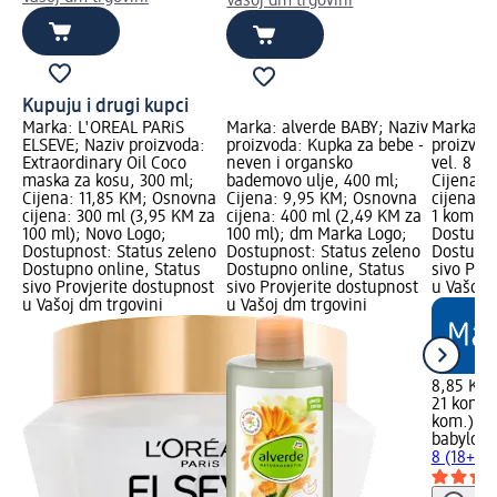
Vašoj dm trgovini
Kupuju i drugi kupci
Marka: L'ORÉAL PARiS
Marka: alverde BABY; Naziv
Marka: b
ELSEVE; Naziv proizvoda:
proizvoda: Kupka za bebe -
proizvod
Extraordinary Oil Coco
neven i organsko
vel. 8 (1
maska za kosu, 300 ml;
bademovo ulje, 400 ml;
Cijena: 
Cijena: 11,85 KM; Osnovna
Cijena: 9,95 KM; Osnovna
cijena: 
cijena: 300 ml (3,95 KM za
cijena: 400 ml (2,49 KM za
1 kom.);
100 ml); Novo Logo;
100 ml); dm Marka Logo;
Dostupno
Dostupnost: Status zeleno
Dostupnost: Status zeleno
Dostupno
Dostupno online, Status
Dostupno online, Status
sivo Pro
sivo Provjerite dostupnost
sivo Provjerite dostupnost
u Vašoj 
u Vašoj dm trgovini
u Vašoj dm trgovini
8,85 KM
21 kom. 
kom.)
babylove
8 (18+ kg