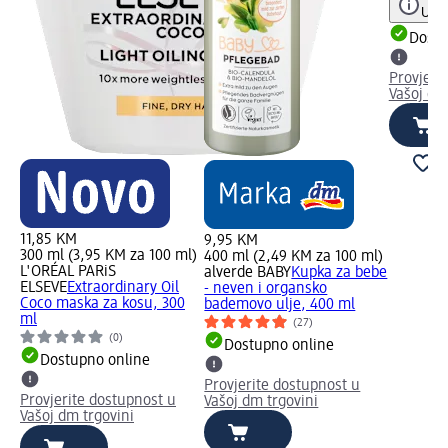
Uput
Dostu
Provjeri
Vašoj dm
11,85 KM
9,95 KM
300 ml (3,95 KM za 100 ml)
400 ml (2,49 KM za 100 ml)
L'ORÉAL PARiS
alverde BABY
Kupka za bebe
ELSEVE
Extraordinary Oil
- neven i organsko
Coco maska za kosu, 300
bademovo ulje, 400 ml
ml
(27)
(0)
Dostupno online
Dostupno online
Provjerite dostupnost u
Provjerite dostupnost u
Vašoj dm trgovini
Vašoj dm trgovini