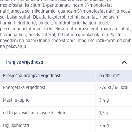
monofosfat, kalcijum D-pantotenat, inozin 5’-monofosfat
natrijumova so, nikotinamid, guanozin 5’-monofosfat natrijumova
so, bakar sulfat, DL-alfa tokoferol, retinil palmitat, riboflavin,
tiamin hidrohlorid, piridoksin hidrohlorid, kalijum jodid,
pteroilmonoglutaminska kiselina, natrijum selenit, mangan sulfat,
fitomenadion, holekalciferol, D-biotin, cijanokobalamin. Sastojci
navedeni na našoj Online shop stranici mogu se razlikovati od onih
na pakovanju.
Hranjive vrijednosti
Prosječna hranjiva vrijednost
po 100 ml*
Energetska vrijednost
276 kJ / 66 kcal
Masti ukupno
3,4 g
od toga zasićene masne kiseline
1,5 g
Ugljikohidrati
7,4 g