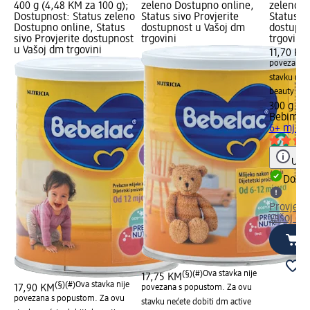
400 g (4,48 KM za 100 g);
zeleno Dostupno online,
zeleno D
Dostupnost: Status zeleno
Status sivo Provjerite
Status si
Dostupno online, Status
dostupnost u Vašoj dm
dostupno
sivo Provjerite dostupnost
trgovini
trgovini
u Vašoj dm trgovini
11,70 KM
povezana s
stavku neće
beauty bo
300 g (3
Bebimil
M
6+ mj., 
Uput
Dostu
Provjeri
Vašoj dm
(§)(#)
Ova stavka nije
17,75 KM
(§)(#)
Ova stavka nije
17,90 KM
povezana s popustom. Za ovu
povezana s popustom. Za ovu
stavku nećete dobiti dm active