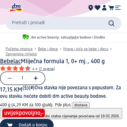
Pretraži i pronađi
dm active beauty: sakupljajte bodove i štedite
Početna stranica
Bebe i djeca
Hrana i piće za bebe i djecu
Zamjenska mlijeka
Bebelac
Mliječna formula 1, 0+ mj., 400 g
4.4
(
7 ocjena
)
(§)(#)
Ova stavka nije povezana s popustom. Za
17,15 KM
ovu stavku nećete dobiti dm active beauty bodove.
400 g (4,29 KM za 100 g)
uklj. Pdv plus
dostava
dm stalna cijena
nije povećana od 19.02.2026.
Dodati u korpu