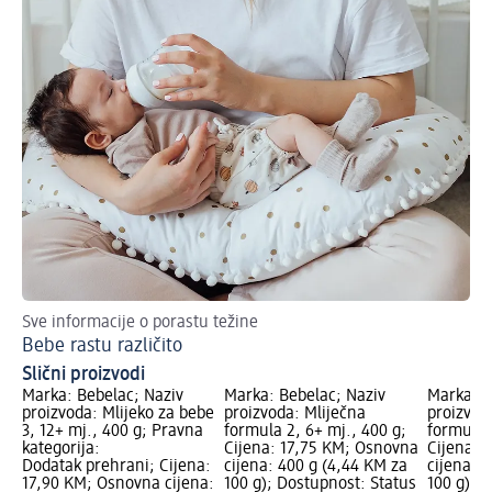
Sve informacije o porastu težine
Bebe rastu različito
Slični proizvodi
Marka: Bebelac; Naziv
Marka: Bebelac; Naziv
Marka: B
proizvoda: Mlijeko za bebe
proizvoda: Mliječna
proizvod
3, 12+ mj., 400 g; Pravna
formula 2, 6+ mj., 400 g;
formula 
kategorija:
Cijena: 17,75 KM; Osnovna
Cijena: 
Dodatak prehrani; Cijena:
cijena: 400 g (4,44 KM za
cijena: 
17,90 KM; Osnovna cijena:
100 g); Dostupnost: Status
100 g); 