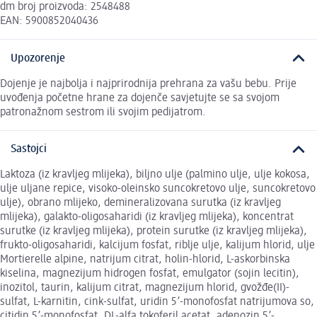
dm broj proizvoda: 2548488
EAN: 5900852040436
Upozorenje
Dojenje je najbolja i najprirodnija prehrana za vašu bebu. Prije
uvođenja početne hrane za dojenče savjetujte se sa svojom
patronažnom sestrom ili svojim pedijatrom.
Sastojci
Laktoza (iz kravljeg mlijeka), biljno ulje (palmino ulje, ulje kokosa,
ulje uljane repice, visoko-oleinsko suncokretovo ulje, suncokretovo
ulje), obrano mlijeko, demineralizovana surutka (iz kravljeg
mlijeka), galakto-oligosaharidi (iz kravljeg mlijeka), koncentrat
surutke (iz kravljeg mlijeka), protein surutke (iz kravljeg mlijeka),
frukto-oligosaharidi, kalcijum fosfat, riblje ulje, kalijum hlorid, ulje
Mortierelle alpine, natrijum citrat, holin-hlorid, L-askorbinska
kiselina, magnezijum hidrogen fosfat, emulgator (sojin lecitin),
inozitol, taurin, kalijum citrat, magnezijum hlorid, gvožđe(II)-
sulfat, L-karnitin, cink-sulfat, uridin 5’-monofosfat natrijumova so,
citidin 5’-monofosfat, DL-alfa tokoferil acetat, adenozin 5’-