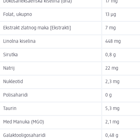
Dokosaheksaenska kiselina (dha)
17 mg
Folat, ukupno
13 µg
Ekstrakt zlatnog maka [Ekstrakti]
7 mg
Linolna kiselina
448 mg
Sirutka
0,8 g
Natrij
22 mg
Nukleotid
2,3 mg
Polisaharidi
0 g
Taurin
5,3 mg
Med Manuka (MGO)
2,1 mg
Galaktooligosaharidi
0,48 g