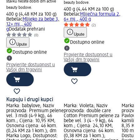
stavku nećete dobiti dm active
beauty bodove.
beauty bodove.
400 g (4,44 KM za 100 g)
400 g (4,48 KM za 100 g)
Bebelac
Mliječna formula 2,
Bebelac
Mlijeko za bebe 3,
6+ mj., 400 g
12+ mj., 400
(2)
g
Dodatak prehrani
Upute
(0)
Dostupno online
Upute
Dostupno online
Provjerite dostupnost u
Vašoj dm trgovini
Provjerite dostupnost u
Vašoj dm trgovini
Kupuju i drugi kupci
Marka: babylove; Naziv
Marka: Violeta; Naziv
Marka: D
proizvoda: Premium pelene
proizvoda: double care
proizvod
vel. 3 midi (4-9 kg), 46
Cotton Premium pelene za
Pavlović
kom.; Cijena: 10,95 KM;
bebe vel. 3 (4 - 9 kg), 64
kamilica,
Osnovna cijena: 46 kom.
kom.; Cijena: 24,10 KM;
8,35 KM;
(0,24 KM za 1 kom.); dm
Osnovna cijena: 64 kom.
100 ml (
Marka Logo; Dostupnost:
(0,38 KM za 1 kom.);
Dostupno