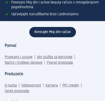
Povezani Moj dm i active beauty računi s mnogobrojnim
pogodnostima.
Upravljajte narudžbama brzo i jednostavno.
Kreirajte Moj dm račun
Pomoć
Programi i usluge
dm služba za korisnike
Načini i troškovi dostave
Povrat proizvoda
Preduzeće
O nama
Odgovornost
Karijera
PR i mediji
Svijet proizvoda
dm Svijet