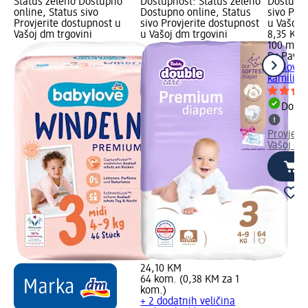
Status zeleno Dostupno
Dostupnost: Status zeleno
Dostupno
online, Status sivo
Dostupno online, Status
sivo Pro
Provjerite dostupnost u
sivo Provjerite dostupnost
u Vašoj 
Vašoj dm trgovini
u Vašoj dm trgovini
8,35 KM
100 ml (
Dr Pavlo
Pavlović
kamilica
Dostu
Provjeri
Vašoj dm
24,10 KM
64 kom. (0,38 KM za 1
kom.)
+ 2 dodatnih veličina