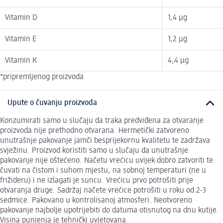
Vitamin D
1,4 µg
Vitamin E
1,2 µg
Vitamin K
4,4 µg
*pripremljenog proizvoda
Upute o čuvanju proizvoda
Konzumirati samo u slučaju da traka predviđena za otvaranje
proizvoda nije prethodno otvarana. Hermetički zatvoreno
unutrašnje pakovanje jamči besprijekornu kvalitetu te zadržava
svježinu. Proizvod koristiti samo u slučaju da unutrašnje
pakovanje nije oštećeno. Načetu vrećicu uvijek dobro zatvoriti te
čuvati na čistom i suhom mjestu, na sobnoj temperaturi (ne u
frižideru) i ne izlagati je suncu. Vrećicu prvo potrošiti prije
otvaranja druge. Sadržaj načete vrećice potrošiti u roku od 2-3
sedmice. Pakovano u kontrolisanoj atmosferi. Neotvoreno
pakovanje najbolje upotrijebiti do datuma otisnutog na dnu kutije.
Visina punjenja je tehnički uvjetovana.