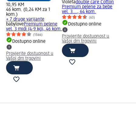
Violeta
double care Cotton
10,95 KM
Premium pelene za bebe
46 kom. (0,24 KM za 1
vel. 3..., 64 kom.
kom.)
(63)
+ 7 druge varijante
babylove
Premium pelene
Dostupno online
vel. 3 midi (4-9 kg), 46 kom.
(1566)
Provjerite dostupnost u
Vašoj dm trgovini
Dostupno online
Provjerite dostupnost u
Vašoj dm trgovini