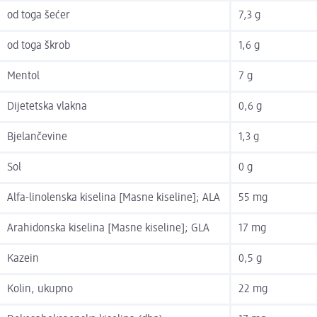
od toga šećer
7,3 g
od toga škrob
1,6 g
Mentol
7 g
Dijetetska vlakna
0,6 g
Bjelančevine
1,3 g
Sol
0 g
Alfa-linolenska kiselina [Masne kiseline]; ALA
55 mg
Arahidonska kiselina [Masne kiseline]; GLA
17 mg
Kazein
0,5 g
Kolin, ukupno
22 mg