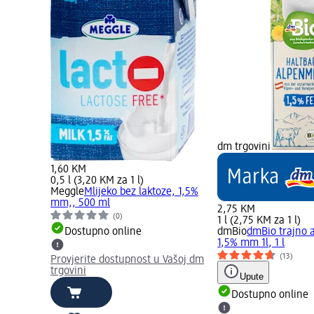
dm trgovini
1,60 KM
0,5 l (3,20 KM za 1 l)
Meggle
Mlijeko bez laktoze, 1,5%
mm,, 500 ml
2,75 KM
(0)
1 l (2,75 KM za 1 l)
Dostupno online
dmBio
dmBio trajno a
1,5% mm 1l, 1 l
(13)
Provjerite dostupnost u Vašoj dm
trgovini
Upute
Dostupno online