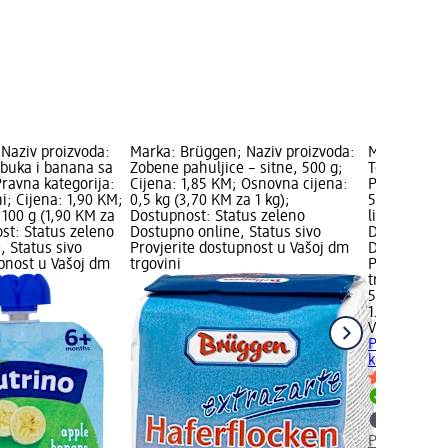
 Naziv proizvoda:
Marka: Brüggen; Naziv proizvoda:
Marka: Viole
abuka i banana sa
Zobene pahuljice – sitne, 500 g;
Toaletni pa
ravna kategorija:
Cijena: 1,85 KM; Osnovna cijena:
Pure, 1500 l
i; Cijena: 1,90 KM;
0,5 kg (3,70 KM za 1 kg);
5,95 KM; Os
100 g (1,90 KM za
Dostupnost: Status zeleno
listića (0,41
st: Status zeleno
Dostupno online, Status sivo
Dostupnost:
, Status sivo
Provjerite dostupnost u Vašoj dm
Dostupno on
upnost u Vašoj dm
trgovini
Provjerite 
trgovini
5,95 KM
1.460 listića
Violeta
Toale
Premium Pur
kom.
Dostupno
Provjerite 