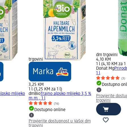
dm trgovini
trgovini
4,10 KM
1 l (4,10 KM za 1 
Donat Mg
Prirod
1 l
(3)
3,25 KM
Dostupno onl
1 l (3,25 KM za 1 l)
lpsko mlijeko
dmBio
Trajno alpsko mlijeko 3,5 %
Provjerite dost
m.m., 1 l
trgovini
(16)
Dostupno online
Provjerite dostupnost u Vašoj dm
trgovini