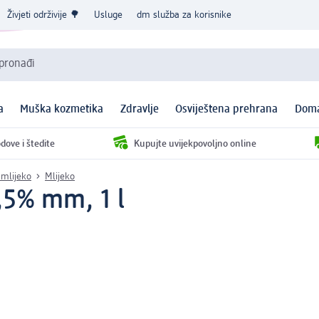
Živjeti održivije 🌳
Usluge
dm služba za korisnike
 pronađi
a
Muška kozmetika
Zdravlje
Osviještena prehrana
Doma
dove i štedite
Kupujte uvijekpovoljno online
 mlijeko
Mlijeko
1,5% mm, 1 l