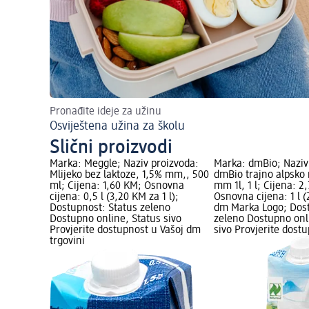
Pronađite ideje za užinu
Osviještena užina za školu
Slični proizvodi
Marka: Meggle; Naziv proizvoda:
Marka: dmBio; Naziv
Mlijeko bez laktoze, 1,5% mm,, 500
dmBio trajno alpsko 
ml; Cijena: 1,60 KM; Osnovna
mm 1l, 1 l; Cijena: 2
cijena: 0,5 l (3,20 KM za 1 l);
Osnovna cijena: 1 l (
Dostupnost: Status zeleno
dm Marka Logo; Dost
Dostupno online, Status sivo
zeleno Dostupno onl
Provjerite dostupnost u Vašoj dm
sivo Provjerite dost
trgovini