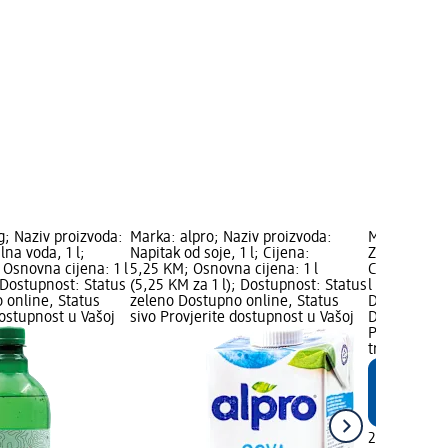
; Naziv proizvoda:
Marka: alpro; Naziv proizvoda:
Marka: dmBi
na voda, 1 l;
Napitak od soje, 1 l; Cijena:
Zobeni napit
 Osnovna cijena: 1 l
5,25 KM; Osnovna cijena: 1 l
Cijena: 2,9
; Dostupnost: Status
(5,25 KM za 1 l); Dostupnost: Status
l (2,95 KM z
 online, Status
zeleno Dostupno online, Status
Dostupnost:
dostupnost u Vašoj
sivo Provjerite dostupnost u Vašoj
Dostupno on
Provjerite 
trgovini
2,95 KM