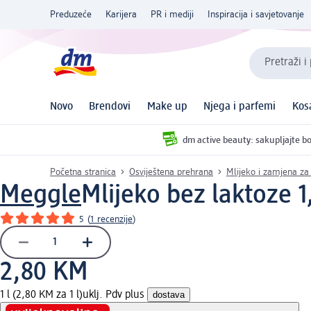
Preduzeće
Karijera
PR i mediji
Inspiracija i savjetovanje
Pretraži i
Novo
Brendovi
Make up
Njega i parfemi
Kos
dm active beauty: sakupljajte bo
Početna stranica
Osviještena prehrana
Mlijeko i zamjena za
Meggle
Mlijeko bez laktoze 
5
(
1 recenzije
)
2,80 KM
1 l (2,80 KM za 1 l)
uklj. Pdv plus
dostava