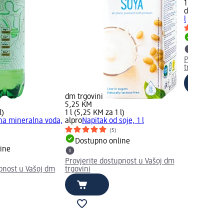
1 l (2,95 KM 
dmBio
Zoben
l
Dostupno
Provjerite 
trgovini
dm trgovini
5,25 KM
l)
1 l (5,25 KM za 1 l)
na mineralna voda,
alpro
Napitak od soje, 1 l
(5)
Dostupno online
ine
Provjerite dostupnost u Vašoj dm
upnost u Vašoj dm
trgovini