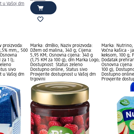
t u Vašoj dm
v proizvoda:
Marka: dmBio; Naziv proizvoda:
Marka: Nutrino;
 1,5% mm,, 500
Džem od malina, 340 g; Cijena:
Voćna kašica - j
; Osnovna
5,95 KM; Osnovna cijena: 340 g
keksom, 100 g; P
 za 1 l);
(1,75 KM za 100 g); dm Marka Logo;
Dodatak prehran
zeleno
Dostupnost: Status zeleno
Osnovna cijena: 
tus sivo
Dostupno online, Status sivo
100 g); Dostupno
t u Vašoj dm
Provjerite dostupnost u Vašoj dm
Dostupno online
trgovini
Provjerite dost