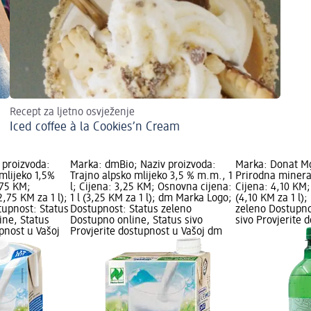
Recept za ljetno osvježenje
Iced coffee à la Cookies’n Cream
 proizvoda:
Marka: dmBio; Naziv proizvoda:
Marka: Donat Mg
mlijeko 1,5%
Trajno alpsko mlijeko 3,5 % m.m., 1
Prirodna mineral
,75 KM;
l; Cijena: 3,25 KM; Osnovna cijena:
Cijena: 4,10 KM;
2,75 KM za 1 l);
1 l (3,25 KM za 1 l); dm Marka Logo;
(4,10 KM za 1 l)
upnost: Status
Dostupnost: Status zeleno
zeleno Dostupno
ine, Status
Dostupno online, Status sivo
sivo Provjerite 
upnost u Vašoj
Provjerite dostupnost u Vašoj dm