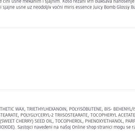
e čini usne mekanim i sjajnim. Koso rezani vrh olakšava nanošenje 
i sjajne usne uz neodoljiv voćni miris essence Juicy Bomb Glossy B
NTHETIC WAX, TRIETHYLHEXANOIN, POLYISOBUTENE, BIS- BEHENYL/
TEARATE, POLYGLYCERYL-2 TRIISOSTEARATE, TOCOPHERYL ACETATE,
 (SWEET CHERRY) SEED OIL, TOCOPHEROL, PHENOXYETHANOL, PAR
OXIDE). Sastojci navedeni na našoj Online shop stranici mogu se ra