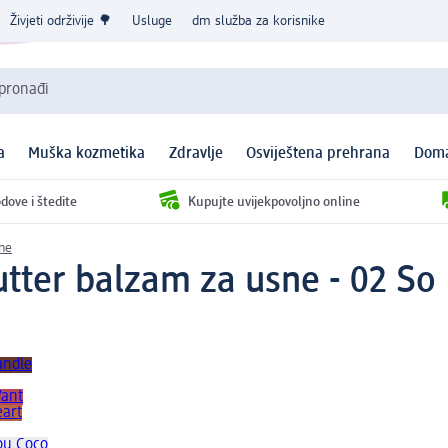
Živjeti održivije 🌳
Usluge
dm služba za korisnike
 pronađi
a
Muška kozmetika
Zdravlje
Osviještena prehrana
Doma
dove i štedite
Kupujte uvijekpovoljno online
ne
tter balzam za usne - 02 So 
andle
Want
eart
ou Coco