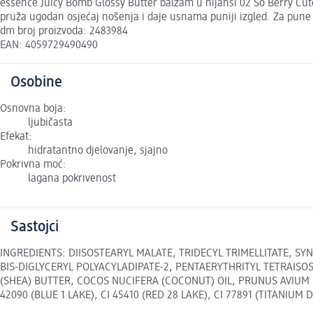
essence Juicy Bomb Glossy Butter balzam u nijansi 02 So Berry Cut
pruža ugodan osjećaj nošenja i daje usnama puniji izgled. Za pune 
dm broj proizvoda: 2483984
EAN: 4059729490490
Osobine
Osnovna boja:
ljubičasta
Efekat:
hidratantno djelovanje, sjajno
Pokrivna moć:
lagana pokrivenost
Sastojci
INGREDIENTS: DIISOSTEARYL MALATE, TRIDECYL TRIMELLITATE, SY
BIS-DIGLYCERYL POLYACYLADIPATE-2, PENTAERYTHRITYL TETRAISOS
(SHEA) BUTTER, COCOS NUCIFERA (COCONUT) OIL, PRUNUS AVIUM
42090 (BLUE 1 LAKE), CI 45410 (RED 28 LAKE), CI 77891 (TITANIUM DI