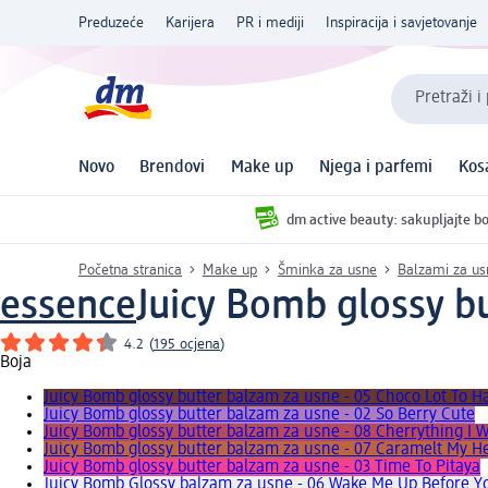
Preduzeće
Karijera
PR i mediji
Inspiracija i savjetovanje
Pretraži i
Novo
Brendovi
Make up
Njega i parfemi
Kos
dm active beauty: sakupljajte bo
Početna stranica
Make up
Šminka za usne
Balzami za us
essence
Juicy Bomb glossy bu
4.2
(
195 ocjena
)
Boja
Juicy Bomb glossy butter balzam za usne - 05 Choco Lot To H
Juicy Bomb glossy butter balzam za usne - 02 So Berry Cute
Juicy Bomb glossy butter balzam za usne - 08 Cherrything I 
Juicy Bomb glossy butter balzam za usne - 07 Caramelt My H
Juicy Bomb glossy butter balzam za usne - 03 Time To Pitaya
Juicy Bomb Glossy balzam za usne - 06 Wake Me Up Before Y