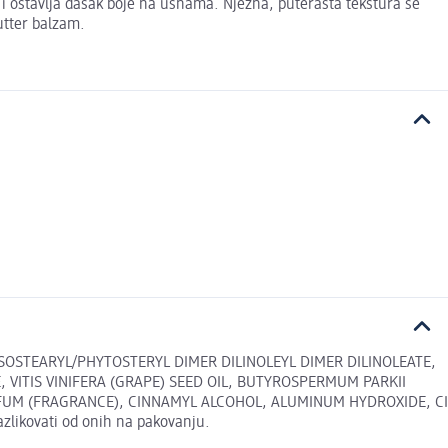
i ostavlja dašak boje na usnama. Nježna, puterasta tekstura se
utter balzam.
ISOSTEARYL/PHYTOSTERYL DIMER DILINOLEYL DIMER DILINOLEATE,
 VITIS VINIFERA (GRAPE) SEED OIL, BUTYROSPERMUM PARKII
FUM (FRAGRANCE), CINNAMYL ALCOHOL, ALUMINUM HYDROXIDE, CI
zlikovati od onih na pakovanju.