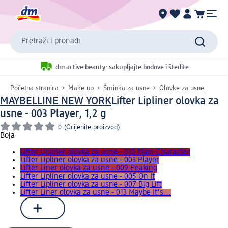
Pretraži i pronađi
dm active beauty: sakupljajte bodove i štedite
Početna stranica
Make up
Šminka za usne
Olovke za usne
MAYBELLINE NEW YORK
Lifter Lipliner olovka za
usne - 003 Player, 1,2 g
0
(
Ocijenite proizvod
)
Boja
Lifter Lipliner olovka za usne - 010 Main Character
Lifter Lipliner olovka za usne - 003 Player
Lifter Liner olovka za usne - 009 Peaking
Lifter Lipliner olovka za usne - 005 On It
Lifter Lipliner olovka za usne - 007 Big Lift
Lifter Liner olovka za usne - 013 Maybe It's...