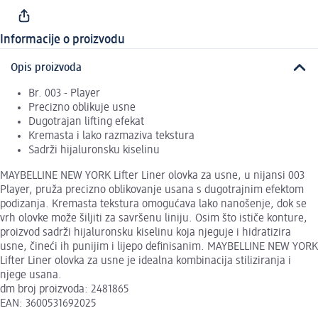
Informacije o proizvodu
Opis proizvoda
Br. 003 - Player
Precizno oblikuje usne
Dugotrajan lifting efekat
Kremasta i lako razmaziva tekstura
Sadrži hijaluronsku kiselinu
MAYBELLINE NEW YORK Lifter Liner olovka za usne, u nijansi 003
Player, pruža precizno oblikovanje usana s dugotrajnim efektom
podizanja. Kremasta tekstura omogućava lako nanošenje, dok se
vrh olovke može šiljiti za savršenu liniju. Osim što ističe konture,
proizvod sadrži hijaluronsku kiselinu koja njeguje i hidratizira
usne, čineći ih punijim i lijepo definisanim. MAYBELLINE NEW YORK
Lifter Liner olovka za usne je idealna kombinacija stiliziranja i
njege usana.
dm broj proizvoda: 2481865
EAN: 3600531692025