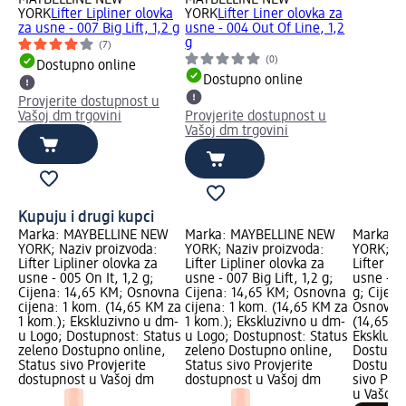
YORK
Lifter Lipliner olovka
YORK
Lifter Liner olovka za
za usne - 007 Big Lift, 1,2 g
usne - 004 Out Of Line, 1,2
g
(7)
(0)
Dostupno online
Dostupno online
Provjerite dostupnost u
Vašoj dm trgovini
Provjerite dostupnost u
Vašoj dm trgovini
Kupuju i drugi kupci
Marka: MAYBELLINE NEW
Marka: MAYBELLINE NEW
Marka: 
YORK; Naziv proizvoda:
YORK; Naziv proizvoda:
YORK; Na
Lifter Lipliner olovka za
Lifter Lipliner olovka za
Lifter Li
usne - 005 On It, 1,2 g;
usne - 007 Big Lift, 1,2 g;
usne - 00
Cijena: 14,65 KM; Osnovna
Cijena: 14,65 KM; Osnovna
g; Cijen
cijena: 1 kom. (14,65 KM za
cijena: 1 kom. (14,65 KM za
Osnovna 
1 kom.); Ekskluzivno u dm-
1 kom.); Ekskluzivno u dm-
(14,65 K
u Logo; Dostupnost: Status
u Logo; Dostupnost: Status
Ekskluzi
zeleno Dostupno online,
zeleno Dostupno online,
Dostupno
Status sivo Provjerite
Status sivo Provjerite
Dostupno
dostupnost u Vašoj dm
dostupnost u Vašoj dm
sivo Pro
u Vašoj 