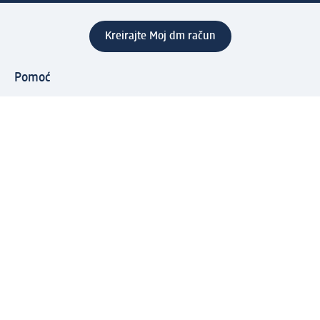
Kreirajte Moj dm račun
Pomoć
Programi i usluge
dm služba za korisnike
Načini i troškovi dostave
Povrat proizvoda
Preduzeće
O nama
Odgovornost
Karijera
PR i mediji
Svijet proizvoda
dm Svijet