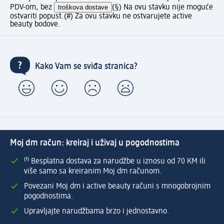
PDV-om, bez
troškova dostave
(§) Na ovu stavku nije moguće
ostvariti popust.
(#) Za ovu stavku ne ostvarujete active
beauty bodove.
Kako Vam se sviđa stranica?
Moj dm račun: kreiraj i uživaj u pogodnostima
⁽¹⁾ Besplatna dostava za narudžbe u iznosu od 70 KM ili
više samo sa kreiranim Moj dm računom.
Povezani Moj dm i active beauty računi s mnogobrojnim
pogodnostima.
Upravljajte narudžbama brzo i jednostavno.