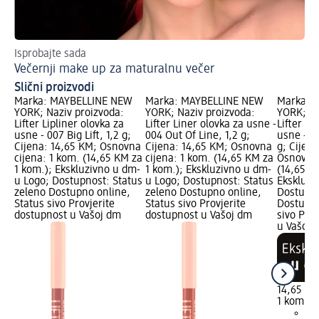
Isprobajte sada
Sj
Večernji make up za maturalnu večer
Pr
Slični proizvodi
Marka: MAYBELLINE NEW
Marka: MAYBELLINE NEW
Marka: 
YORK; Naziv proizvoda:
YORK; Naziv proizvoda:
YORK; Na
Lifter Lipliner olovka za
Lifter Liner olovka za usne -
Lifter Li
usne - 007 Big Lift, 1,2 g;
004 Out Of Line, 1,2 g;
usne - 00
Cijena: 14,65 KM; Osnovna
Cijena: 14,65 KM; Osnovna
g; Cijen
cijena: 1 kom. (14,65 KM za
cijena: 1 kom. (14,65 KM za
Osnovna 
1 kom.); Ekskluzivno u dm-
1 kom.); Ekskluzivno u dm-
(14,65 K
u Logo; Dostupnost: Status
u Logo; Dostupnost: Status
Ekskluzi
zeleno Dostupno online,
zeleno Dostupno online,
Dostupno
Status sivo Provjerite
Status sivo Provjerite
Dostupno
dostupnost u Vašoj dm
dostupnost u Vašoj dm
sivo Pro
u Vašoj 
14,65 K
1 kom. (