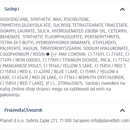
Sastojci
ISODODECANE, SYNTHETIC WAX, POLYBUTENE,
TRIMETHYLSILOXYSILICATE, SUCROSE TETRASTEARATE TRIACETATE,
ISOAMYL LAURATE, SILICA, HYDROGENATED JOJOBA OIL, CETEARYL
BEHENATE, SYNTHETIC FLUORPHLOGOPITE, PENTAERYTHRITYL
TETRA-DI-T-BUTYL HYDROXYHYDROCINNAMATE, ETHYLHEXYL
PALMITATE, KAOLIN, TRIHYDROXYSTEARIN, SODIUM HYALURONATE,
COLOPHONIUM / ROSIN ● [+/- MAY CONTAIN: CI 77491, CI 77492, CI
77499 / IRON OXIDES, CI 77891 / TITANIUM DIOXIDE, MICA, CI 77742
/ MANGANESE VIOLET, CI 19140 / YELLOW 5 LAKE, CI 15850 / RED 7,
CI 15850 / RED 6, CI 42090 / BLUE 1 LAKE, CI 15985 / YELLOW 6
LAKE, CI 45410 / RED 28 LAKE, CI 77163 / BISMUTH OXYCHLORIDE,
CI 15850 / RED 7 LAKE]. (F.I.L. Z70044330/1). Sastojci navedeni na
našoj Online shop stranici mogu se razlikovati od onih na
pakovanju.
Proizvođač/Uvoznik
Planet d.o.o. Safeta Zajke 271, 71 000 Sarajevo info@planetbih.com