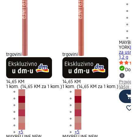
+5
MAYBELL
YORK
Lif
za usne 
trgovini
trgovini
1,2 g
Dostu
14,65 KM
14,65 KM
Provjeri
1 kom. (14,65 KM za 1 kom.)
1 kom. (14,65 KM za 1 kom.)
Vašoj dm
+5
+5
MAYBELLINE NEW
MAYBELLINE NEW