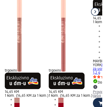
14,65 K
1 kom. (
+5
MAYBELL
YORK
Lif
za usne 
trgovini
trgovini
1,2 g
Dostu
14,65 KM
14,65 KM
Provjeri
1 kom. (14,65 KM za 1 kom.)
1 kom. (14,65 KM za 1 kom.)
Vašoj dm