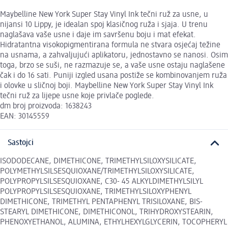
Maybelline New York Super Stay Vinyl Ink tečni ruž za usne, u
nijansi 10 Lippy, je idealan spoj klasičnog ruža i sjaja. U trenu
naglašava vaše usne i daje im savršenu boju i mat efekat.
Hidratantna visokopigmentirana formula ne stvara osjećaj težine
na usnama, a zahvaljujući aplikatoru, jednostavno se nanosi. Osim
toga, brzo se suši, ne razmazuje se, a vaše usne ostaju naglašene
čak i do 16 sati. Puniji izgled usana postiže se kombinovanjem ruža
i olovke u sličnoj boji. Maybelline New York Super Stay Vinyl Ink
tečni ruž za lijepe usne koje privlače poglede.
dm broj proizvoda: 1638243
EAN: 30145559
Sastojci
ISODODECANE, DIMETHICONE, TRIMETHYLSILOXYSILICATE,
POLYMETHYLSILSESQUIOXANE/TRIMETHYLSILOXYSILICATE,
POLYPROPYLSILSESQUIOXANE, C30- 45 ALKYLDIMETHYLSILYL
POLYPROPYLSILSESQUIOXANE, TRIMETHYLSILOXYPHENYL
DIMETHICONE, TRIMETHYL PENTAPHENYL TRISILOXANE, BIS-
STEARYL DIMETHICONE, DIMETHICONOL, TRIHYDROXYSTEARIN,
PHENOXYETHANOL, ALUMINA, ETHYLHEXYLGLYCERIN, TOCOPHERYL