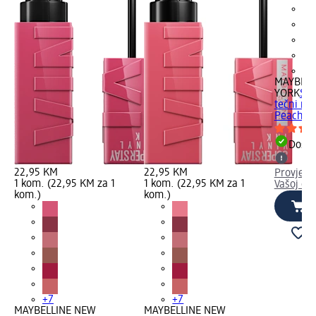
+7
MAYBELL
YORK
Sup
tečni ru
Peachy, 
Dostu
22,95 KM
22,95 KM
Provjeri
1 kom. (22,95 KM za 1
1 kom. (22,95 KM za 1
Vašoj dm
kom.)
kom.)
+7
+7
MAYBELLINE NEW
MAYBELLINE NEW