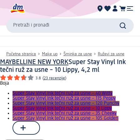
Pretraži i pronađi
Početna stranica
Make up
Šminka za usne
Ruževi za usne
MAYBELLINE NEW YORK
Super Stay Vinyl Ink
tečni ruž za usne – 10 Lippy, 4,2 ml
3.8
(
23 recenzije
)
Boja
Super Stay Vinyl Ink tečni ruž za usne – 40 Witty
Super Stay Vinyl Ink tečni ruž za usne – 115 Peppy
Super Stay Vinyl Ink tečni ruž za usne – 120 Punchy
Super Stay Vinyl Ink tečni ruž za usne – 10 Lippy
Super Stay Vinyl Ink tečni ruž za usne – 35 Cheeky
Super Stay Vinyl Ink tečni ruž za usne – 105 Golden