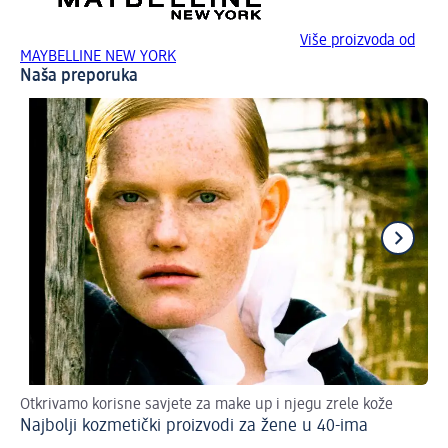
Više proizvoda od
MAYBELLINE NEW YORK
Naša preporuka
Otkrivamo korisne savjete za make up i njegu zrele kože
Sav
Najbolji kozmetički proizvodi za žene u 40-ima
Je