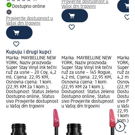
Provjerite dostupnost u
Dostupno online
Vašoj dm trgovini
Provjerite dostupnost u
Vašoj dm trgovini
Kupuju i drugi kupci
Marka: MAYBELLINE NEW
Marka: MAYBELLINE NEW
Marka: 
YORK; Naziv proizvoda:
YORK; Naziv proizvoda:
YORK; Na
Super Stay Vinyl Ink tečni
Super Stay Vinyl Ink tečni
Super Sta
ruž za usne – 20 Coy, 4,2
ruž za usne – 145 Rogue,
ruž za u
ml; Cijena: 22,95 KM;
4,2 ml; Cijena: 22,95 KM;
4,2 ml; 
Osnovna cijena: 1 kom.
Osnovna cijena: 1 kom.
Osnovna 
(22,95 KM za 1 kom.);
(22,95 KM za 1 kom.);
(22,95 K
Dostupnost: Status zeleno
Dostupnost: Status zeleno
Dostupno
Dostupno online, Status
Dostupno online, Status
Dostupno
sivo Provjerite dostupnost
sivo Provjerite dostupnost
sivo Pro
u Vašoj dm trgovini
u Vašoj dm trgovini
u Vašoj 
22,95 K
1 kom. (
kom.)