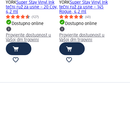
YORK
Super Stay Vinyl Ink
YORK
Super Stay Vinyl Ink
tečni ruž za usne – 20 Coy,
tečni ruž za usne – 145
4,2 ml
Rogue, 4,2 ml
(127)
(43)
Dostupno online
Dostupno online
Provjerite dostupnost u
Provjerite dostupnost u
Vašoj dm trgovini
Vašoj dm trgovini