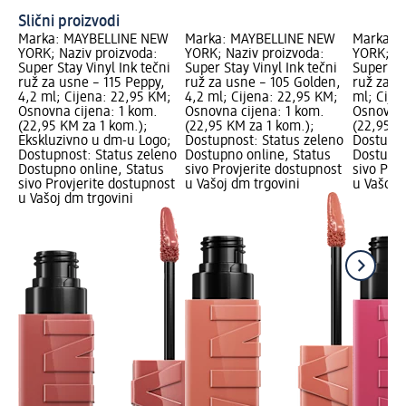
Slični proizvodi
Marka: MAYBELLINE NEW
Marka: MAYBELLINE NEW
Marka: 
YORK; Naziv proizvoda:
YORK; Naziv proizvoda:
YORK; Na
Super Stay Vinyl Ink tečni
Super Stay Vinyl Ink tečni
Super Sta
ruž za usne – 115 Peppy,
ruž za usne – 105 Golden,
ruž za u
4,2 ml; Cijena: 22,95 KM;
4,2 ml; Cijena: 22,95 KM;
ml; Cije
Osnovna cijena: 1 kom.
Osnovna cijena: 1 kom.
Osnovna 
(22,95 KM za 1 kom.);
(22,95 KM za 1 kom.);
(22,95 K
Ekskluzivno u dm-u Logo;
Dostupnost: Status zeleno
Dostupno
Dostupnost: Status zeleno
Dostupno online, Status
Dostupno
Dostupno online, Status
sivo Provjerite dostupnost
sivo Pro
sivo Provjerite dostupnost
u Vašoj dm trgovini
u Vašoj 
u Vašoj dm trgovini