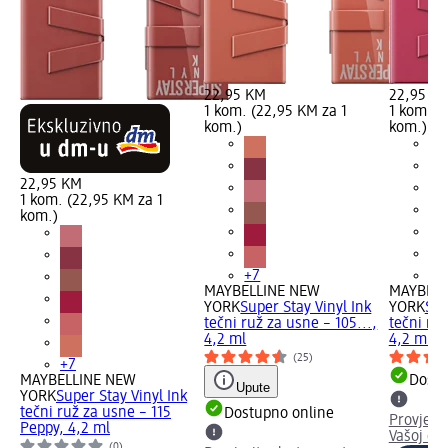
22,95 KM
22,95 K
1 kom. (22,95 KM za 1
1 kom. (
kom.)
kom.)
22,95 KM
1 kom. (22,95 KM za 1
kom.)
+7
+7
MAYBELLINE NEW
MAYBELL
YORK
Super Stay Vinyl Ink
YORK
Sup
tečni ruž za usne – 105...,
tečni ru
4,2 ml
4,2 ml
(25)
+7
MAYBELLINE NEW
Dostu
Upute
YORK
Super Stay Vinyl Ink
tečni ruž za usne – 115
Dostupno online
Provjeri
Peppy, 4,2 ml
Vašoj dm
(0)