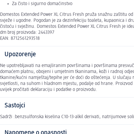
Za čisto i sigurno domaćinstvo
Domestos Extended Power XL Citrus Fresh pruža snažnu zaštitu od ba
svježe i ugodne. Pogodan je za dezinfekciju toaleta, kupaonica i d
čistoću i svježinu. Domestos Extended Power XL Citrus Fresh je i
dm broj proizvoda: 2443397
EAN: 8712561293518
Upozorenje
Ne upotrebljavati na emajliranim površinama i površinama presvuč
domaćem platnu, obojeni i umjetnim tkaninama, koži i radnoj odjeći 
tkanine/kućni namještaj/tepihe jer će doći do oštećenja. U slučaju r
svjetlosti, na suhom i hladnom mjestu, podalje od hrane. Proizvod kor
uvijek pročitati deklaraciju i podatke o proizvodu.
Sastojci
Sadrži :benzsulfonska kiselina C10-13-alkil derivati, natrijumove so
Napomene o opasnosti