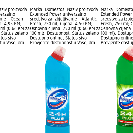
ziv proizvoda:
Marka: Domestos; Naziv proizvoda:
Marka: Domestos
verzalno
Extended Power univerzalno
Extended Power
anje – Ocean
sredstvo za izbjeljivanje – Atlantic
sredstvo za izbje
a: 4,95 KM;
Fresh, 750 ml; Cijena: 4,50 KM;
Fresh, 750 ml; 
 ml (0,66 KM za
Osnovna cijena: 750 ml (0,60 KM za
Osnovna cijena:
 Status zeleno
100 ml); Dostupnost: Status zeleno
100 ml); Dostup
tus sivo
Dostupno online, Status sivo
Dostupno online
t u Vašoj dm
Provjerite dostupnost u Vašoj dm
Provjerite dost