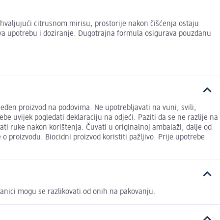
hvaljujući citrusnom mirisu, prostorije nakon čišćenja ostaju
šava upotrebu i doziranje. Dugotrajna formula osigurava pouzdanu
đen proizvod na podovima. Ne upotrebljavati na vuni, svili,
 uvijek pogledati deklaraciju na odjeći. Paziti da se ne razlije na
ati ruke nakon korištenja. Čuvati u originalnoj ambalaži, dalje od
 o proizvodu. Biocidni proizvod koristiti pažljivo. Prije upotrebe
tranici mogu se razlikovati od onih na pakovanju.