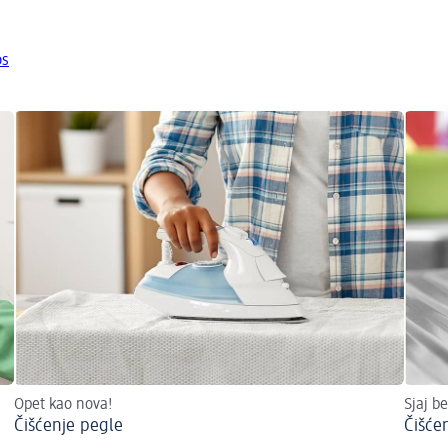
os
Opet kao nova!
Sjaj b
Čišćenje pegle
Čišće