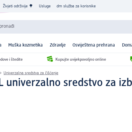
Živjeti održivije 🌳
Usluge
dm služba za korisnike
 pronađi
a
Muška kozmetika
Zdravlje
Osviještena prehrana
Doma
dove i štedite
Kupujte uvijekpovoljno online
Univerzalna sredstva za čišćenje
univerzalno sredstvo za izbje