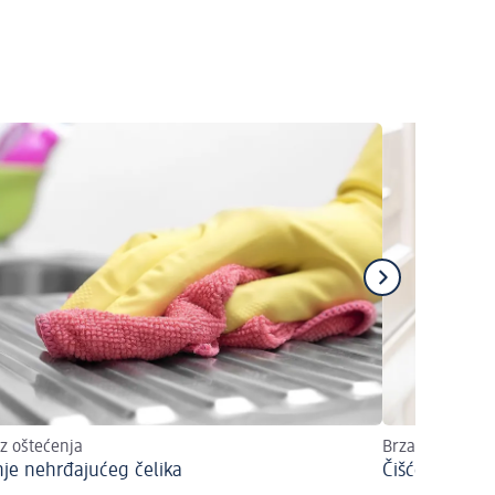
ez oštećenja
Brza pomoć pro
nje nehrđajućeg čelika
Čišćenje tepsi