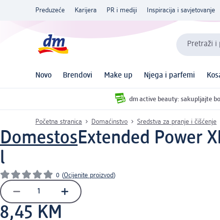
Preduzeće
Karijera
PR i mediji
Inspiracija i savjetovanje
Pretraži i
Novo
Brendovi
Make up
Njega i parfemi
Kos
dm active beauty: sakupljajte bo
Početna stranica
Domaćinstvo
Sredstva za pranje i čišćenje
Domestos
Extended Power XL 
l
0
(
Ocijenite proizvod
)
8,45 KM