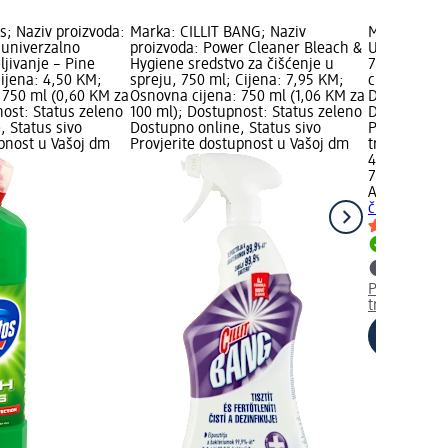
; Naziv proizvoda:
Marka: CILLIT BANG; Naziv
Marka: AJAX
 univerzalno
proizvoda: Power Cleaner Bleach &
Univerzalno
ljivanje – Pine
Hygiene sredstvo za čišćenje u
750 ml; Cij
Cijena: 4,50 KM;
spreju, 750 ml; Cijena: 7,95 KM;
cijena: 750 
 750 ml (0,60 KM za
Osnovna cijena: 750 ml (1,06 KM za
Dostupnost:
nost: Status zeleno
100 ml); Dostupnost: Status zeleno
Dostupno on
, Status sivo
Dostupno online, Status sivo
Provjerite 
upnost u Vašoj dm
Provjerite dostupnost u Vašoj dm
trgovini
4,95 KM
750 ml (0,6
AJAX
Univerz
čišćenje, 7
Dostupno
Provjerite 
trgovini