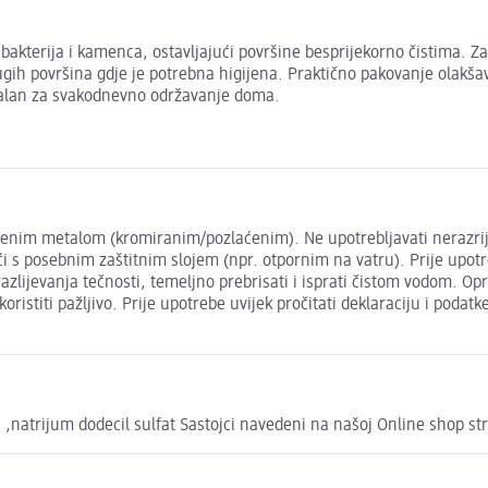
kterija i kamenca, ostavljajući površine besprijekorno čistima. Za
rugih površina gdje je potrebna higijena. Praktično pakovanje olak
dealan za svakodnevno održavanje doma.
enim metalom (kromiranim/pozlaćenim). Ne upotrebljavati nerazrije
s posebnim zaštitnim slojem (npr. otpornim na vatru). Prije upotrebe
azlijevanja tečnosti, temeljno prebrisati i isprati čistom vodom. Opr
istiti pažljivo. Prije upotrebe uvijek pročitati deklaraciju i podatke
li ,natrijum dodecil sulfat Sastojci navedeni na našoj Online shop s