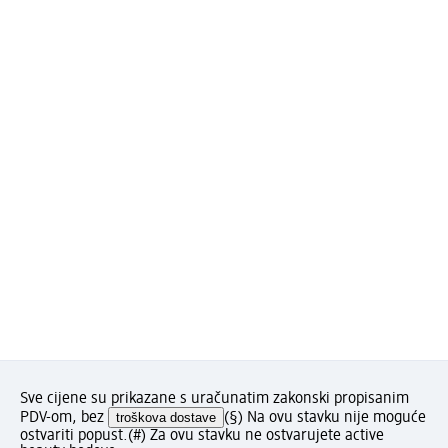
Sve cijene su prikazane s uračunatim zakonski propisanim
PDV-om, bez
troškova dostave
(§) Na ovu stavku nije moguće
ostvariti popust.
(#) Za ovu stavku ne ostvarujete active