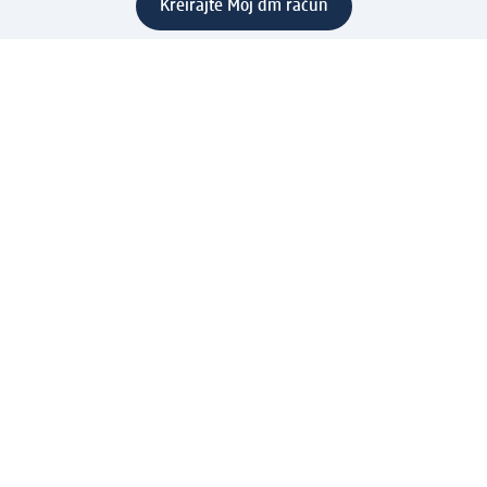
Kreirajte Moj dm račun
Pomoć
Programi i usluge
dm služba za korisnike
Načini i troškovi dostave
Povrat proizvoda
Preduzeće
O nama
Odgovornost
Karijera
PR i mediji
Svijet proizvoda
dm Svijet