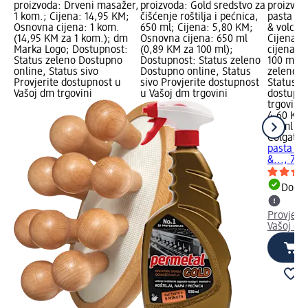
proizvoda: Drveni masažer,
proizvoda: Gold sredstvo za
proizvod
1 kom.; Cijena: 14,95 KM;
čišćenje roštilja i pećnica,
pasta za
Osnovna cijena: 1 kom.
650 ml; Cijena: 5,80 KM;
& volcan
(14,95 KM za 1 kom.); dm
Osnovna cijena: 650 ml
Cijena: 
Marka Logo; Dostupnost:
(0,89 KM za 100 ml);
cijena: 
Status zeleno Dostupno
Dostupnost: Status zeleno
100 ml);
online, Status sivo
Dostupno online, Status
zeleno D
Provjerite dostupnost u
sivo Provjerite dostupnost
Status si
Vašoj dm trgovini
u Vašoj dm trgovini
dostupno
trgovini
4,60 KM
75 ml (6
Colgate
A
pasta za
&..., 75 
Dostu
Provjeri
Vašoj dm