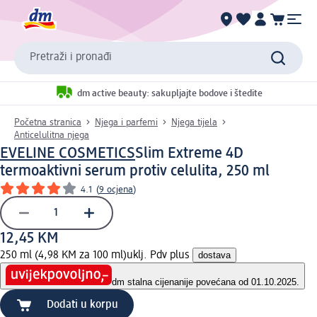
Pretraži i pronađi
dm active beauty: sakupljajte bodove i štedite
Početna stranica
Njega i parfemi
Njega tijela
Anticelulitna njega
EVELINE COSMETICS
Slim Extreme 4D
termoaktivni serum protiv celulita, 250 ml
4.1
(
9 ocjena
)
12,45 KM
250 ml (4,98 KM za 100 ml)
uklj. Pdv plus
dostava
dm stalna cijena
nije povećana od 01.10.2025.
Dodati u korpu