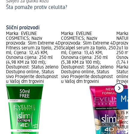
Savjeti za glatku kožu
Pri
Šta pomaže protiv celulita?
An
Slični proizvodi
Marka: EVELINE
Marka: EVELINE
Marka: a
COSMETICS; Naziv
COSMETICS; Naziv
NATURKO
proizvoda: Slim Extreme 4D
proizvoda: Slim Extreme 4D
proizvod
Fitness serum za tijelo, 250
Scalpel serum za tijelo, 250
2u1 losio
ml; Cijena: 12,45 KM;
ml; Cijena: 13,45 KM;
250 ml; 
Osnovna cijena: 250 ml
Osnovna cijena: 250 ml
Osnovna 
(4,98 KM za 100 ml);
(5,38 KM za 100 ml);
(1,74 KM
Dostupnost: Status zeleno
Dostupnost: Status zeleno
Marka Lo
Dostupno online, Status
Dostupno online, Status
Status z
sivo Provjerite dostupnost
sivo Provjerite dostupnost
online, S
u Vašoj dm trgovini
u Vašoj dm trgovini
Provjeri
Vašoj dm
4,35 KM
250 ml (
alverde
NATURK
Care 2u1