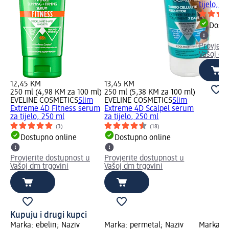
tijelo, 2
Dostu
Provjeri
Vašoj dm
12,45 KM
13,45 KM
250 ml (4,98 KM za 100 ml)
250 ml (5,38 KM za 100 ml)
EVELINE COSMETICS
Slim
EVELINE COSMETICS
Slim
Extreme 4D Fitness serum
Extreme 4D Scalpel serum
za tijelo, 250 ml
za tijelo, 250 ml
(3)
(18)
Dostupno online
Dostupno online
Provjerite dostupnost u
Provjerite dostupnost u
Vašoj dm trgovini
Vašoj dm trgovini
Kupuju i drugi kupci
Marka: ebelin; Naziv
Marka: permetal; Naziv
Marka: C