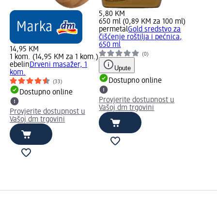
5,80 KM
650 ml (0,89 KM za 100 ml)
permetal
Gold sredstvo za
čišćenje roštilja i pećnica,
650 ml
14,95 KM
(0)
1 kom. (14,95 KM za 1 kom.)
ebelin
Drveni masažer, 1
Upute
kom.
Dostupno online
(33)
Dostupno online
Provjerite dostupnost u
Vašoj dm trgovini
Provjerite dostupnost u
Vašoj dm trgovini