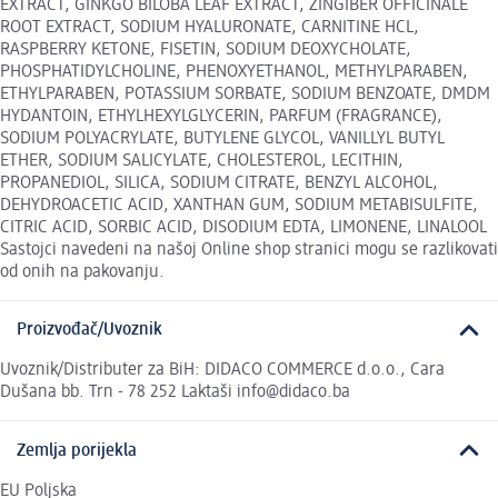
EXTRACT, GINKGO BILOBA LEAF EXTRACT, ZINGIBER OFFICINALE
ROOT EXTRACT, SODIUM HYALURONATE, CARNITINE HCL,
RASPBERRY KETONE, FISETIN, SODIUM DEOXYCHOLATE,
PHOSPHATIDYLCHOLINE, PHENOXYETHANOL, METHYLPARABEN,
ETHYLPARABEN, POTASSIUM SORBATE, SODIUM BENZOATE, DMDM
HYDANTOIN, ETHYLHEXYLGLYCERIN, PARFUM (FRAGRANCE),
SODIUM POLYACRYLATE, BUTYLENE GLYCOL, VANILLYL BUTYL
ETHER, SODIUM SALICYLATE, CHOLESTEROL, LECITHIN,
PROPANEDIOL, SILICA, SODIUM CITRATE, BENZYL ALCOHOL,
DEHYDROACETIC ACID, XANTHAN GUM, SODIUM METABISULFITE,
CITRIC ACID, SORBIC ACID, DISODIUM EDTA, LIMONENE, LINALOOL
Sastojci navedeni na našoj Online shop stranici mogu se razlikovati
od onih na pakovanju.
Proizvođač/Uvoznik
Uvoznik/Distributer za BiH: DIDACO COMMERCE d.o.o., Cara
Dušana bb. Trn - 78 252 Laktaši info@didaco.ba
Zemlja porijekla
EU Poljska