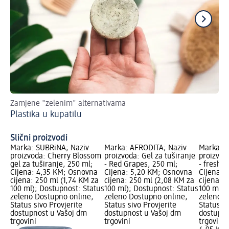
Zamjene "zelenim" alternativama
Odl
Plastika u kupatilu
Ne
Slični proizvodi
Marka: SUBRiNA; Naziv
Marka: AFRODITA; Naziv
Marka: D
proizvoda: Cherry Blossom
proizvoda: Gel za tuširanje
proizvod
gel za tuširanje, 250 ml;
- Red Grapes, 250 ml;
- fresh c
Cijena: 4,35 KM; Osnovna
Cijena: 5,20 KM; Osnovna
Cijena: 
cijena: 250 ml (1,74 KM za
cijena: 250 ml (2,08 KM za
cijena: 
100 ml); Dostupnost: Status
100 ml); Dostupnost: Status
100 ml);
zeleno Dostupno online,
zeleno Dostupno online,
zeleno D
Status sivo Provjerite
Status sivo Provjerite
Status si
dostupnost u Vašoj dm
dostupnost u Vašoj dm
dostupno
trgovini
trgovini
trgovini