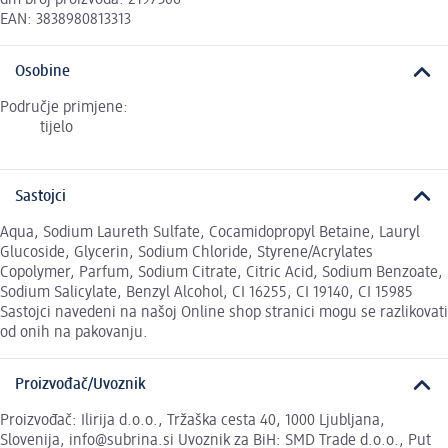
EAN: 3838980813313
Osobine
Područje primjene:
tijelo
Sastojci
Aqua, Sodium Laureth Sulfate, Cocamidopropyl Betaine, Lauryl
Glucoside, Glycerin, Sodium Chloride, Styrene/Acrylates
Copolymer, Parfum, Sodium Citrate, Citric Acid, Sodium Benzoate,
Sodium Salicylate, Benzyl Alcohol, CI 16255, CI 19140, CI 15985
Sastojci navedeni na našoj Online shop stranici mogu se razlikovati
od onih na pakovanju.
Proizvođač/Uvoznik
Proizvođač: Ilirija d.o.o., Tržaška cesta 40, 1000 Ljubljana,
Slovenija, info@subrina.si Uvoznik za BiH: SMD Trade d.o.o., Put