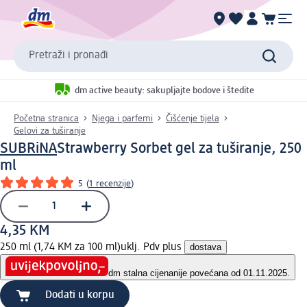
Pretraži i pronađi
dm active beauty: sakupljajte bodove i štedite
Početna stranica
Njega i parfemi
Čišćenje tijela
Gelovi za tuširanje
SUBRiNA
Strawberry Sorbet gel za tuširanje, 250
ml
5
(
1 recenzije
)
4,35 KM
250 ml (1,74 KM za 100 ml)
uklj. Pdv plus
dostava
dm stalna cijena
nije povećana od 01.11.2025.
Dodati u korpu