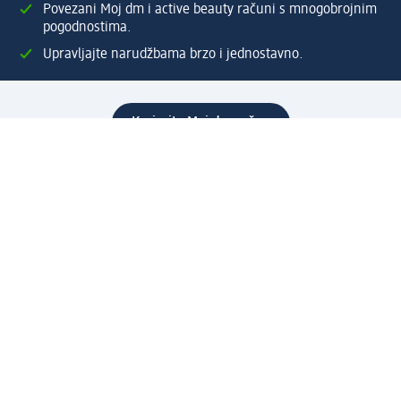
Povezani Moj dm i active beauty računi s mnogobrojnim
pogodnostima.
Upravljajte narudžbama brzo i jednostavno.
Kreirajte Moj dm račun
Pomoć
Programi i usluge
dm služba za korisnike
Načini i troškovi dostave
Povrat proizvoda
Preduzeće
O nama
Odgovornost
Karijera
PR i mediji
Svijet proizvoda
dm Svijet