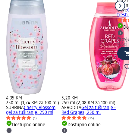
4,95 KM
250 ml (
Dove
Gel 
fresh ca
Dostu
Provjeri
Vašoj dm
4,35 KM
5,20 KM
250 ml (1,74 KM za 100 ml)
250 ml (2,08 KM za 100 ml)
SUBRiNA
Cherry Blossom
AFRODITA
Gel za tuširanje -
gel za tuširanje, 250 ml
Red Grapes, 250 ml
(1)
(15)
Dostupno online
Dostupno online