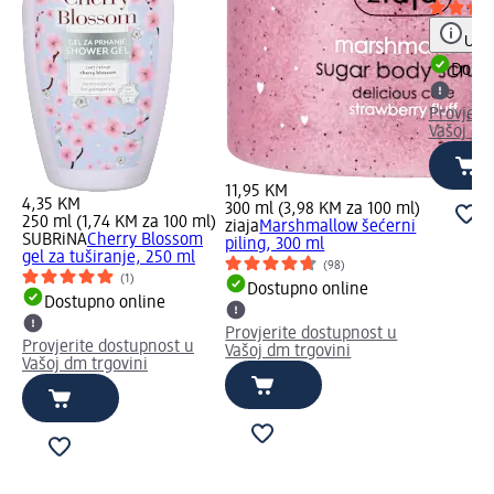
Uput
Dostu
Provjeri
Vašoj dm
11,95 KM
4,35 KM
300 ml (3,98 KM za 100 ml)
250 ml (1,74 KM za 100 ml)
ziaja
Marshmallow šećerni
SUBRiNA
Cherry Blossom
piling, 300 ml
gel za tuširanje, 250 ml
(98)
(1)
Dostupno online
Dostupno online
Provjerite dostupnost u
Provjerite dostupnost u
Vašoj dm trgovini
Vašoj dm trgovini