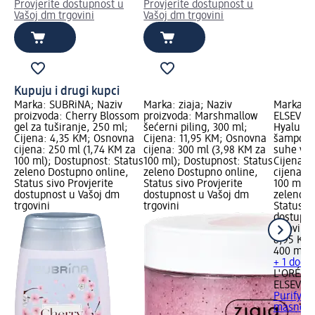
Provjerite dostupnost u
Provjerite dostupnost u
Vašoj dm trgovini
Vašoj dm trgovini
Kupuju i drugi kupci
Marka: SUBRiNA; Naziv
Marka: ziaja; Naziv
Marka: L
proizvoda: Cherry Blossom
proizvoda: Marshmallow
ELSEVE; 
gel za tuširanje, 250 ml;
šećerni piling, 300 ml;
Hyaluron
Cijena: 4,35 KM; Osnovna
Cijena: 11,95 KM; Osnovna
šampon 
cijena: 250 ml (1,74 KM za
cijena: 300 ml (3,98 KM za
suhe vrh
100 ml); Dostupnost: Status
100 ml); Dostupnost: Status
Cijena: 
zeleno Dostupno online,
zeleno Dostupno online,
cijena: 
Status sivo Provjerite
Status sivo Provjerite
100 ml);
dostupnost u Vašoj dm
dostupnost u Vašoj dm
zeleno D
trgovini
trgovini
Status si
dostupno
trgovini
8,95 KM
400 ml (
+ 1 dodat
L'ORÉAL 
ELSEVE
H
Purifyin
masno tj