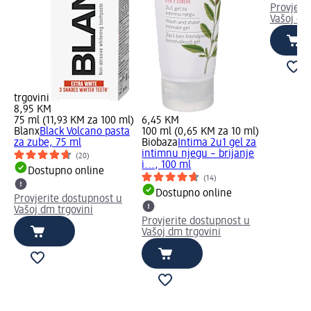
Provjeri
Vašoj dm
trgovini
8,95 KM
75 ml (11,93 KM za 100 ml)
6,45 KM
Blanx
Black Volcano pasta
100 ml (0,65 KM za 10 ml)
za zube, 75 ml
Biobaza
Intima 2u1 gel za
intimnu njegu – brijanje
(20)
i..., 100 ml
Dostupno online
(14)
Dostupno online
Provjerite dostupnost u
Vašoj dm trgovini
Provjerite dostupnost u
Vašoj dm trgovini