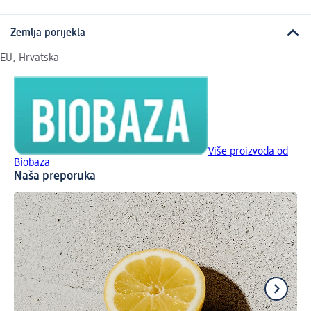
Zemlja porijekla
EU, Hrvatska
Više proizvoda od
Biobaza
Naša preporuka