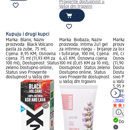
Provjerite dostupnost u
Vašoj dm trgovini
Kupuju i drugi kupci
Marka: Blanx; Naziv
Marka: Biobaza; Naziv
Marka: z
proizvoda: Black Volcano
proizvoda: Intima 2u1 gel
proizvod
pasta za zube, 75 ml;
za intimnu njegu – brijanje
za lice -
Cijena: 8,95 KM; Osnovna
i tuširanje, 100 ml; Cijena:
ml; Cije
cijena: 75 ml (11,93 KM za
6,45 KM; Osnovna cijena:
Osnovna 
100 ml); Dostupnost: Status
100 ml (0,65 KM za 10 ml);
(11,90 KM
zeleno Dostupno online,
Dostupnost: Status zeleno
Dostupno
Status sivo Provjerite
Dostupno online, Status
Dostupno
dostupnost u Vašoj dm
sivo Provjerite dostupnost
sivo Pro
u Vašoj dm trgovini
u Vašoj 
5,95 KM
50 ml (1
ziaja
Hran
- maslin
Uput
Dostu