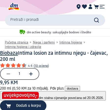
Pretraži i pronađi
dm active beauty: sakupljajte bodove i štedite
Početna stranica
Njega i parfemi
Intimna higijena
Intimna higijena i zdravlje
Biobaza
Intima losion za intimnu njegu - čajevac,
200 ml
4.6
(
10 ocjena
)
9,95 KM
200 ml (0,50 KM za 10 ml)
uklj. Pdv plus
dostava
dm stalna cijena
nije povećana od 20.05.2026.
Dodati u korpu