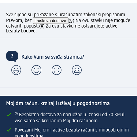
Sve cijene su prikazane s uračunatim zakonski propisanim
PDV-om, bez
troškova dostave
(§) Na ovu stavku nije moguće
ostvariti popust.
(#) Za ovu stavku ne ostvarujete active
beauty bodove.
Kako Vam se sviđa stranica?
Moj dm račun: kreiraj i uživaj u pogodnostima
⁽¹⁾ Besplatna dostava za narudžbe u iznosu od 70 KM ili
više samo sa kreiranim Moj dm računom.
Povezani Moj dm i active beauty računi s mnogobrojnim
pogodnostima.