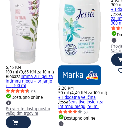
2,95 KM
300 ml (
+ 1 dodat
Jessa
Jes
za intim
300 ml
Dostu
Provjeri
Vašoj dm
6,45 KM
100 ml (0,65 KM za 10 ml)
Biobaza
Intima 2u1 gel za
intimnu njegu – brijanje
i..., 100 ml
2,20 KM
(14)
50 ml (4,40 KM za 100 ml)
Dostupno online
+ 1 dodatna veličina
Jessa
Sensitive losion za
intimnu njegu, 50 ml
Provjerite dostupnost u
(2)
Vašoj dm trgovini
Dostupno online