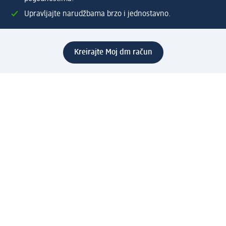
Upravljajte narudžbama brzo i jednostavno.
Kreirajte Moj dm račun
Pomoć
Programi i usluge
dm služba za korisnike
Načini i troškovi dostave
Povrat proizvoda
Preduzeće
O nama
Odgovornost
Karijera
PR i mediji
Svijet proizvoda
dm Svijet