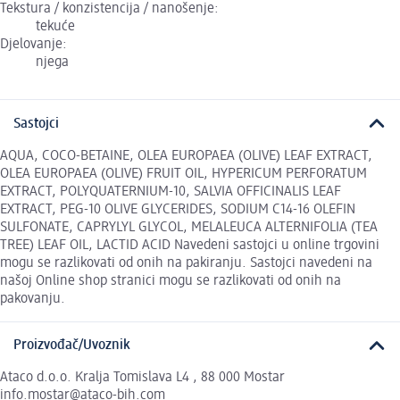
Tekstura / konzistencija / nanošenje:
tekuće
Djelovanje:
njega
Sastojci
AQUA, COCO-BETAINE, OLEA EUROPAEA (OLIVE) LEAF EXTRACT,
OLEA EUROPAEA (OLIVE) FRUIT OIL, HYPERICUM PERFORATUM
EXTRACT, POLYQUATERNIUM-10, SALVIA OFFICINALIS LEAF
EXTRACT, PEG-10 OLIVE GLYCERIDES, SODIUM C14-16 OLEFIN
SULFONATE, CAPRYLYL GLYCOL, MELALEUCA ALTERNIFOLIA (TEA
TREE) LEAF OIL, LACTID ACID Navedeni sastojci u online trgovini
mogu se razlikovati od onih na pakiranju. Sastojci navedeni na
našoj Online shop stranici mogu se razlikovati od onih na
pakovanju.
Proizvođač/Uvoznik
Ataco d.o.o. Kralja Tomislava L4 , 88 000 Mostar
info.mostar@ataco-bih.com