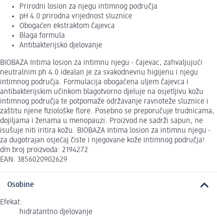
Prirodni losion za njegu intimnog područja
pH 4.0 prirodna vrijednost sluznice
Obogaćen ekstraktom čajevca
Blaga formula
Antibakterijsko djelovanje
BIOBAZA Intima losion za intimnu njegu - čajevac, zahvaljujući
neutralnim ph 4.0 idealan je za svakodnevnu higijenu i njegu
intimnog područja. Formulacija obogaćena uljem čajevca i
antibakterijskim učinkom blagotvorno djeluje na osjetljivu kožu
intimnog područja te potpomaže održavanje ravnoteže sluznice i
zaštitu njene fiziološke flore. Posebno se preporučuje trudnicama,
dojiljama i ženama u menopauzi. Proizvod ne sadrži sapun, ne
isušuje niti iritira kožu. BIOBAZA Intima losion za intimnu njegu -
za dugotrajan osjećaj čiste i njegovane kože intimnog područja!
dm broj proizvoda: 2194272
EAN: 3856020902629
Osobine
Efekat:
hidratantno djelovanje