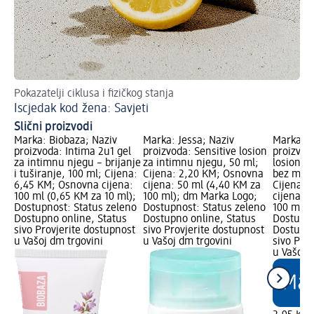
Pokazatelji ciklusa i fizičkog stanja
Zna
Iscjedak kod žena: Savjeti
Pr
Slični proizvodi
Marka: Biobaza; Naziv
Marka: Jessa; Naziv
Marka: J
proizvoda: Intima 2u1 gel
proizvoda: Sensitive losion
proizvoda
za intimnu njegu – brijanje
za intimnu njegu, 50 ml;
losion z
i tuširanje, 100 ml; Cijena:
Cijena: 2,20 KM; Osnovna
bez miri
6,45 KM; Osnovna cijena:
cijena: 50 ml (4,40 KM za
Cijena: 
100 ml (0,65 KM za 10 ml);
100 ml); dm Marka Logo;
cijena: 
Dostupnost: Status zeleno
Dostupnost: Status zeleno
100 ml);
Dostupno online, Status
Dostupno online, Status
Dostupno
sivo Provjerite dostupnost
sivo Provjerite dostupnost
Dostupno
u Vašoj dm trgovini
u Vašoj dm trgovini
sivo Pro
u Vašoj 