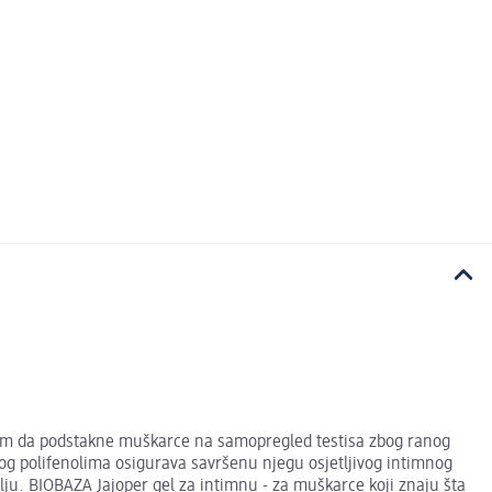
jem da podstakne muškarce na samopregled testisa zbog ranog
atog polifenolima osigurava savršenu njegu osjetljivog intimnog
lju. BIOBAZA Jajoper gel za intimnu - za muškarce koji znaju šta