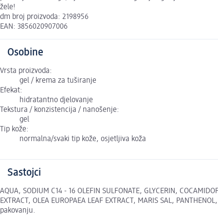
žele!
dm broj proizvoda: 2198956
EAN: 3856020907006
Osobine
Vrsta proizvoda:
gel / krema za tuširanje
Efekat:
hidratantno djelovanje
Tekstura / konzistencija / nanošenje:
gel
Tip kože:
normalna/svaki tip kože, osjetljiva koža
Sastojci
AQUA, SODIUM C14 - 16 OLEFIN SULFONATE, GLYCERIN, COCAMIDO
EXTRACT, OLEA EUROPAEA LEAF EXTRACT, MARIS SAL, PANTHENOL, SQ
pakovanju.