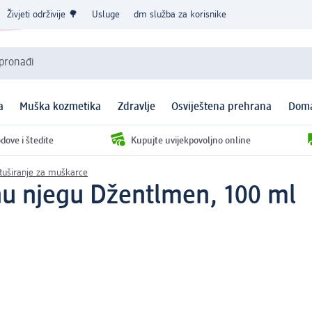
Živjeti održivije 🌳
Usluge
dm služba za korisnike
 pronađi
a
Muška kozmetika
Zdravlje
Osviještena prehrana
Doma
dove i štedite
Kupujte uvijekpovoljno online
 tuširanje za muškarce
mnu njegu Džentlmen, 100 ml