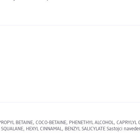
PROPYL BETAINE, COCO-BETAINE, PHENETHYL ALCOHOL, CAPRYLYL 
UALANE, HEXYL CINNAMAL, BENZYL SALICYLATE Sastojci navedeni na