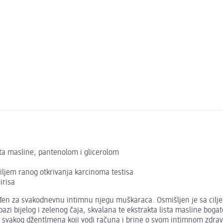
ta masline, pantenolom i glicerolom
iljem ranog otkrivanja karcinoma testisa
irisa
đen za svakodnevnu intimnu njegu muškaraca. Osmišljen je sa cil
bazi bijelog i zelenog čaja, skvalana te ekstrakta lista masline bog
će svakog džentlmena koji vodi računa i brine o svom intimnom zdrav