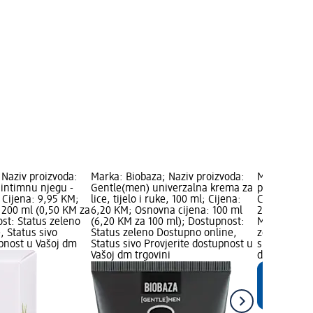
 Naziv proizvoda:
Marka: Biobaza; Naziv proizvoda:
Marka: Bale
 intimnu njegu -
Gentle(men) univerzalna krema za
proizvoda: S
 Cijena: 9,95 KM;
lice, tijelo i ruke, 100 ml; Cijena:
Cijena: 3,8
 200 ml (0,50 KM za
6,20 KM; Osnovna cijena: 100 ml
200 ml (1,9
st: Status zeleno
(6,20 KM za 100 ml); Dostupnost:
Marka Logo;
, Status sivo
Status zeleno Dostupno online,
zeleno Dost
upnost u Vašoj dm
Status sivo Provjerite dostupnost u
sivo Provjer
Vašoj dm trgovini
dm trgovini