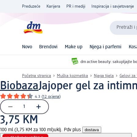
Preduzeće
Karijera
PR i mediji
Inspiracija i savjetovanje
Pretraži i
Novo
Brendovi
Make up
Njega i parfemi
Kos
dm active beauty: sakupljajte bo
Početna stranica
Muška kozmetika
Njega tijela
Gelovi za
Biobaza
Jajoper gel za inti
4.3
(
12 ocjena
)
3,75 KM
100 ml (3,75 KM za 100 ml)
uklj. Pdv plus
dostava