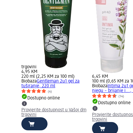
trgovini
4,95 KM
220 ml (2,25 KM za 100 ml)
6,45 KM
Biobaza
Gentleman 2u1 gel za
100 ml (0,65 KM za 1
tuširanje, 220 ml
Biobaza
Intima 2u1 g
njegu – brijanje i...,
(4)
(14)
Dostupno online
Dostupno online
Provjerite dostupnost u Vašoj dm
trgovini
Provjerite dostupnos
trgovini