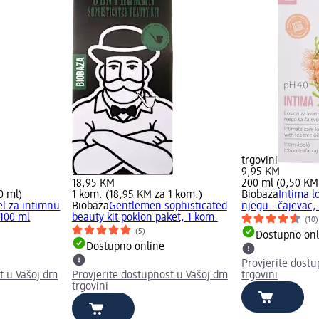
trgovini
9,95 KM
18,95 KM
200 ml (0,50 KM
0 ml)
1 kom. (18,95 KM za 1 kom.)
Biobaza
Intima l
el za intimnu
Biobaza
Gentlemen sophisticated
njegu - čajevac,
 100 ml
beauty kit poklon paket, 1 kom.
(10)
(5)
Dostupno onl
Dostupno online
Provjerite dost
t u Vašoj dm
Provjerite dostupnost u Vašoj dm
trgovini
trgovini