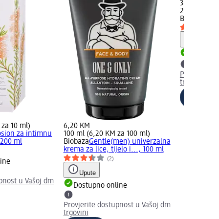
3,85 KM
200 ml (1,9
Balea MEN
S
Upute
Dostupno
Provjerite 
trgovini
 za 10 ml)
6,20 KM
osion za intimnu
100 ml (6,20 KM za 100 ml)
 200 ml
Biobaza
Gentle(men) univerzalna
krema za lice, tijelo i..., 100 ml
(2)
ine
Upute
upnost u Vašoj dm
Dostupno online
Provjerite dostupnost u Vašoj dm
trgovini