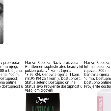
v proizvoda:
Marka: Biobaza; Naziv proizvoda:
Marka: Biobaza;
timnu njegu –
Gentlemen sophisticated beauty kit
Intima losion za
100 ml; Cijena:
poklon paket, 1 kom.; Cijena:
čajevac, 200 ml;
jena: 100 ml
18,95 KM; Osnovna cijena: 1 kom.
Osnovna cijena:
Dostupnost:
(18,95 KM za 1 kom.); Dostupnost:
10 ml); Dostupno
pno online,
Status zeleno Dostupno online,
Dostupno online
te dostupnost u
Status sivo Provjerite dostupnost u
Provjerite dost
Vašoj dm trgovini