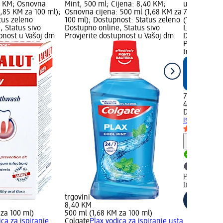
55 KM; Osnovna
Mint, 500 ml; Cijena: 8,40 KM;
usta Probiot
3,85 KM za 100 ml);
Osnovna cijena: 500 ml (1,68 KM za
7,95 KM; Os
tus zeleno
100 ml); Dostupnost: Status zeleno
(1,99 KM za
, Status sivo
Dostupno online, Status sivo
Logo; Dostu
upnost u Vašoj dm
Provjerite dostupnost u Vašoj dm
Dostupno on
Provjerite 
trgovini
7,95 KM
400 ml (1,9
Dontodent 
ispiranje us
Upute
Dostupno
Provjerite 
trgovini
trgovini
8,40 KM
 za 100 ml)
500 ml (1,68 KM za 100 ml)
ica za ispiranje
Colgate
Plax vodica za ispiranje usta