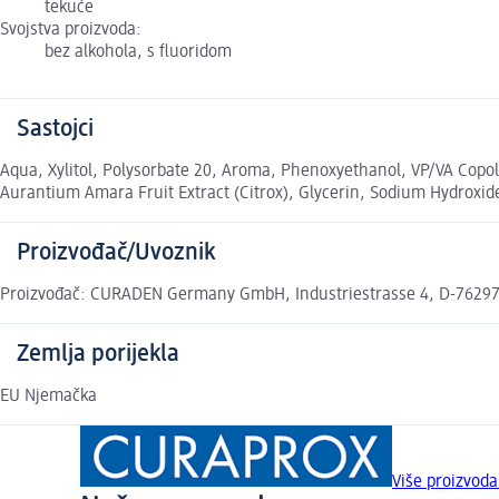
tekuće
Svojstva proizvoda:
bez alkohola, s fluoridom
Sastojci
Aqua, Xylitol, Polysorbate 20, Aroma, Phenoxyethanol, VP/VA Copoly
Aurantium Amara Fruit Extract (Citrox), Glycerin, Sodium Hydroxide
Proizvođač/Uvoznik
Proizvođač: CURADEN Germany GmbH, Industriestrasse 4, D-76297 St
Zemlja porijekla
EU Njemačka
Više proizvod