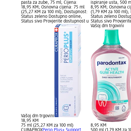
pasta za zube, 75 ml; Cijena:
ispiranje usta, 500 m
18,95 KM; Osnovna cijena: 75 ml
8,95 KM; Osnovna ci
(25,27 KM za 100 ml); Dostupnost:
(1,79 KM za 100 ml);
Status zeleno Dostupno online,
Status zeleno Dostu
Status sivo Provjerite dostupnost u
Status sivo Provjeri
Vašoj dm trgovini
Vašoj dm trgovini
18,95 KM
75 ml (25,27 KM za 100 ml)
8,95 KM
CURAPROX
Perio Plus+ Support
500 ml (1,79 KM za 1