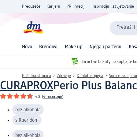
Preduzeće
Karijera
PR i mediji
Inspiracija i savjetovanje
Pretraži i
Novo
Brendovi
Make up
Njega i parfemi
Kos
dm active beauty: sakupljajte bo
Početna stranica
Zdravlje
Dentalna njega
Vodice za ispira
CURAPROX
Perio Plus Balanc
4.8
(
4 recenzije
)
bez alkohola
s fluoridom
bez alkohola