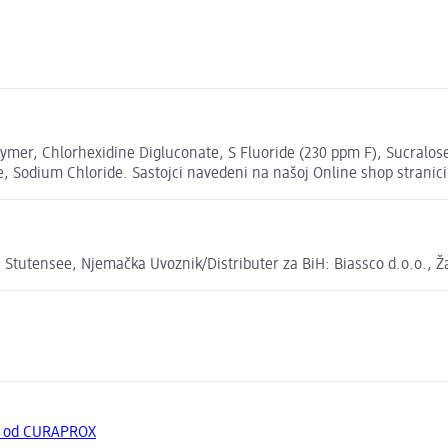
mer, Chlorhexidine Digluconate, S Fluoride (230 ppm F), Sucralose, 
, Sodium Chloride. Sastojci navedeni na našoj Online shop stranici
utensee, Njemačka Uvoznik/Distributer za BiH: Biassco d.o.o., Ža
a od CURAPROX