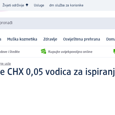
Živjeti održivije 🌳
Usluge
dm služba za korisnike
 pronađi
a
Muška kozmetika
Zdravlje
Osviještena prehrana
Doma
dove i štedite
Kupujte uvijekpovoljno online
nje usta
e CHX 0,05 vodica za ispiran