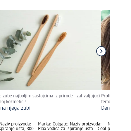
e zube najboljim sastojcima iz prirode - zahvaljujući
Profilaksa je v
noj kozmetici!
temeljito brinu
dna njega zubi
Dentalna nje
Naziv proizvoda:
Marka: Colgate; Naziv proizvoda:
Marka: Don
spiranje usta, 300
Plax vodica za ispiranje usta – Cool
proizvoda: 