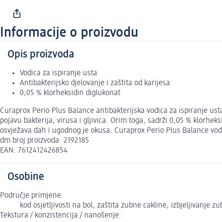
Informacije o proizvodu
Opis proizvoda
Vodica za ispiranje usta
Antibakterijsko djelovanje i zaštita od karijesa
0,05 % klorheksidin diglukonat
Curaprox Perio Plus Balance antibakterijska vodica za ispiranje us
pojavu bakterija, virusa i gljivica. Orim toga, sadrži 0,05 % klorhe
osvježava dah i ugodnog je okusa. Curaprox Perio Plus Balance vodi
dm broj proizvoda: 2192185
EAN: 7612412426854
Osobine
Područje primjene:
kod osjetljivosti na bol, zaštita zubne cakline, izbjeljivanje zu
Tekstura / konzistencija / nanošenje: