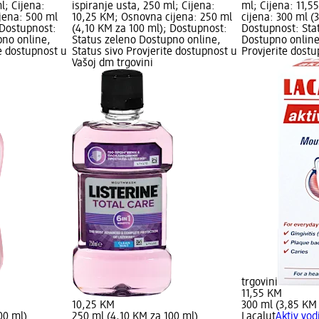
l; Cijena:
ispiranje usta, 250 ml; Cijena:
ml; Cijena: 11,
jena: 500 ml
10,25 KM; Osnovna cijena: 250 ml
cijena: 300 ml (
 Dostupnost:
(4,10 KM za 100 ml); Dostupnost:
Dostupnost: Sta
pno online,
Status zeleno Dostupno online,
Dostupno online
te dostupnost u
Status sivo Provjerite dostupnost u
Provjerite dost
Vašoj dm trgovini
trgovini
11,55 KM
10,25 KM
300 ml (3,85 KM
00 ml)
250 ml (4,10 KM za 100 ml)
Lacalut
Aktiv vod