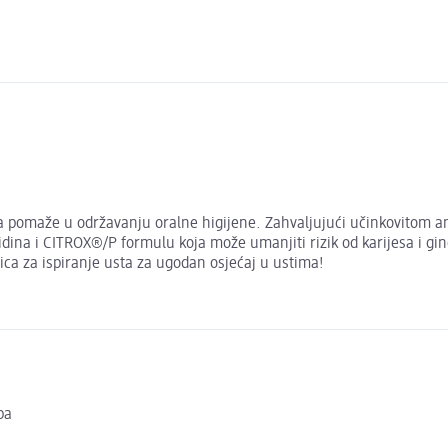
ta pomaže u održavanju oralne higijene. Zahvaljujući učinkovitom an
ksidina i CITROX®/P formulu koja može umanjiti rizik od karijesa i gi
ca za ispiranje usta za ugodan osjećaj u ustima!
ba