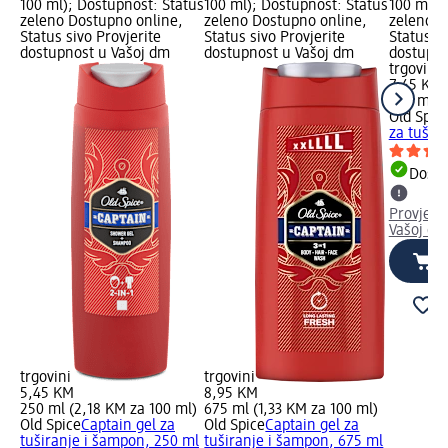
100 ml); Dostupnost: Status
100 ml); Dostupnost: Status
100 ml);
zeleno Dostupno online,
zeleno Dostupno online,
zeleno D
Status sivo Provjerite
Status sivo Provjerite
Status si
dostupnost u Vašoj dm
dostupnost u Vašoj dm
dostupno
trgovini
7,45 KM
400 ml (
Old Spic
za tušir
Dostu
Provjeri
Vašoj dm
trgovini
trgovini
5,45 KM
8,95 KM
250 ml (2,18 KM za 100 ml)
675 ml (1,33 KM za 100 ml)
Old Spice
Captain gel za
Old Spice
Captain gel za
tuširanje i šampon, 250 ml
tuširanje i šampon, 675 ml