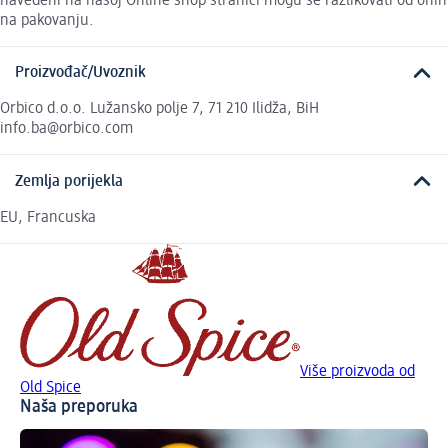
navedeni na našoj Online shop stranici mogu se razlikovati od onih
na pakovanju.
Proizvođač/Uvoznik
Orbico d.o.o. Lužansko polje 7, 71 210 Ilidža, BiH
info.ba@orbico.com
Zemlja porijekla
EU, Francuska
Više proizvoda od
Old Spice
Naša preporuka