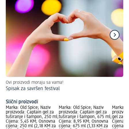
Ovi proizvodi moraju sa vama!
Za
Spisak za savršen festival
Pl
Slični proizvodi
Marka: Old Spice; Naziv
Marka: Old Spice; Naziv
Marka: O
proizvoda: Captain gel za
proizvoda: Captain gel za
proizvod
tuširanje i šampon, 250 ml;
tuširanje i šampon, 675 ml;
gel za tu
Cijena: 5,45 KM; Osnovna
Cijena: 8,95 KM; Osnovna
Cijena: 
cijena: 250 ml (2,18 KM za
cijena: 675 ml (1,33 KM za
cijena: 