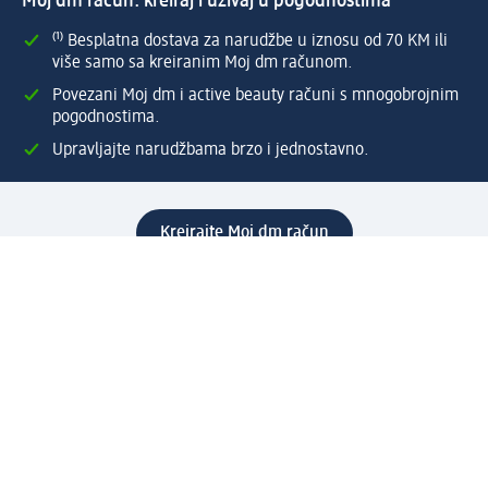
Moj dm račun: kreiraj i uživaj u pogodnostima
⁽¹⁾ Besplatna dostava za narudžbe u iznosu od 70 KM ili
više samo sa kreiranim Moj dm računom.
Povezani Moj dm i active beauty računi s mnogobrojnim
pogodnostima.
Upravljajte narudžbama brzo i jednostavno.
Kreirajte Moj dm račun
Pomoć
Programi i usluge
dm služba za korisnike
Načini i troškovi dostave
Povrat proizvoda
Preduzeće
O nama
Odgovornost
Karijera
PR i mediji