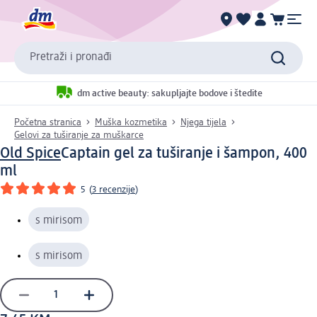
Pretraži i pronađi
dm active beauty: sakupljajte bodove i štedite
Početna stranica
Muška kozmetika
Njega tijela
Gelovi za tuširanje za muškarce
Old Spice
Captain gel za tuširanje i šampon, 400
ml
5
(
3 recenzije
)
s mirisom
s mirisom