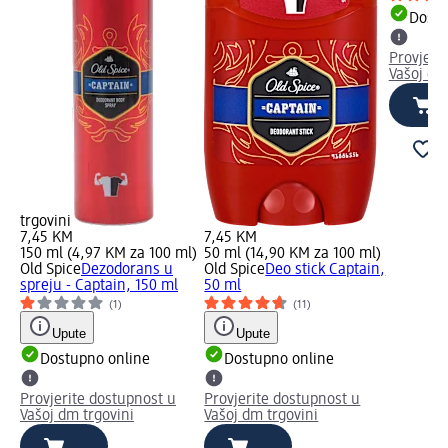
Dostu
Provjeri
Vašoj dm
trgovini
7,45 KM
7,45 KM
150 ml (4,97 KM za 100 ml)
50 ml (14,90 KM za 100 ml)
Old Spice
Dezodorans u
Old Spice
Deo stick Captain,
spreju - Captain, 150 ml
50 ml
(1)
(11)
Upute
Upute
Dostupno online
Dostupno online
Provjerite dostupnost u
Provjerite dostupnost u
Vašoj dm trgovini
Vašoj dm trgovini