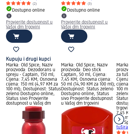
(2)
(3)
Dostupno online
Dostupno online
Provjerite dostupnost u
Provjerite dostupnost u
Vašoj dm trgovini
Vašoj dm trgovini
Kupuju i drugi kupci
Marka: Old Spice; Naziv
Marka: Old Spice; Naziv
Marka: O
proizvoda: Dezodorans u
proizvoda: Deo stick
proizvod
spreju - Captain, 150 ml;
Captain, 50 ml; Cijena:
za tušira
Cijena: 7,45 KM; Osnovna
7,45 KM; Osnovna cijena:
Cijena: 
cijena: 150 ml (4,97 KM za
50 ml (14,90 KM za 100 ml);
cijena: 
100 ml); Dostupnost: Status
Dostupnost: Status zeleno
100 ml);
zeleno Dostupno online,
Dostupno online, Status
zeleno D
Status sivo Provjerite
sivo Provjerite dostupnost
Status si
dostupnost u Vašoj dm
u Vašoj dm trgovini
dostupno
trgovini
7,45 KM
400 ml (
Old Spic
tuširanj