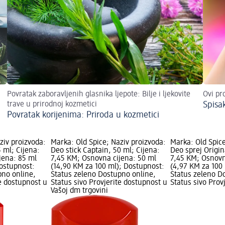
Povratak zaboravljenih glasnika ljepote: Bilje i ljekovite
Ovi pr
trave u prirodnoj kozmetici
Spisak
Povratak korijenima: Priroda u kozmetici
ziv proizvoda:
Marka: Old Spice; Naziv proizvoda:
Marka: Old Spice
5 ml; Cijena:
Deo stick Captain, 50 ml; Cijena:
Deo sprej Origin
jena: 85 ml
7,45 KM; Osnovna cijena: 50 ml
7,45 KM; Osnovn
Dostupnost:
(14,90 KM za 100 ml); Dostupnost:
(4,97 KM za 100
pno online,
Status zeleno Dostupno online,
Status zeleno D
te dostupnost u
Status sivo Provjerite dostupnost u
Status sivo Prov
Vašoj dm trgovini