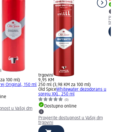
Dostupno
Provjerite 
trgovini
i
trgovini
 za 100 ml)
9,95 KM
ej Original, 150 ml
250 ml (3,98 KM za 100 ml)
Old Spice
Whitewater dezodorans u
spreju XXL, 250 ml
ine
(0)
Dostupno online
upnost u Vašoj dm
Provjerite dostupnost u Vašoj dm
trgovini