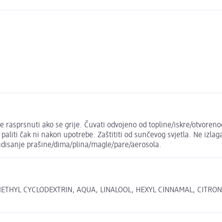
 rasprsnuti ako se grije. Čuvati odvojeno od topline/iskre/otvoreno
i paliti čak ni nakon upotrebe. Zaštititi od sunčevog svjetla. Ne izl
udisanje prašine/dima/plina/magle/pare/aerosola.
YL CYCLODEXTRIN, AQUA, LINALOOL, HEXYL CINNAMAL, CITRONELLOL