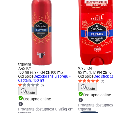
trgovini
7,45 KM
9,95 KM
150 ml (4,97 KM za 100 ml)
85 ml (1,17 KM za 10
Old Spice
Dezodorans u spreju -
Old Spice
Deo stick C
Captain, 150 ml
(3)
(1)
Upute
Upute
Dostupno online
Dostupno online
Provjerite dostupnos
Provjerite dostupnost u Vašoj dm
trgovini