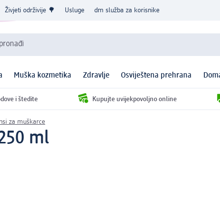
Živjeti održivije 🌳
Usluge
dm služba za korisnike
 pronađi
a
Muška kozmetika
Zdravlje
Osviještena prehrana
Doma
dove i štedite
Kupujte uvijekpovoljno online
nsi za muškarce
 250 ml