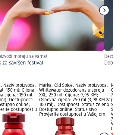
oizvodi moraju sa vama!
Dezodorans s k
 za savršen festival
Dobro za okol
; Naziv proizvoda:
Marka: Old Spice; Naziv proizvoda:
Marka: Old 
al, 150 ml; Cijena:
Whitewater dezodorans u spreju
Original deo
a cijena: 150 ml
XXL, 250 ml; Cijena: 9,95 KM;
7,45 KM; Os
 ml); Dostupnost:
Osnovna cijena: 250 ml (3,98 KM za
(14,90 KM z
ostupno online,
100 ml); Dostupnost: Status zeleno
Status zele
jerite dostupnost u
Dostupno online, Status sivo
Status sivo 
Provjerite dostupnost u Vašoj dm
Vašoj dm tr
7,45 KM
50 ml (14,9
Old Spice
Or