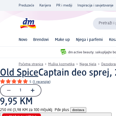
Preduzeće
Karijera
PR i mediji
Inspiracija i savjetovanje
Pretraži i
Novo
Brendovi
Make up
Njega i parfemi
Kos
dm active beauty: sakupljajte bo
Početna stranica
Muška kozmetika
Njega tijela
Dezodora
Old Spice
Captain deo sprej,
5
(
1 recenzije
)
9,95 KM
250 ml (3,98 KM za 100 ml)
uklj. Pdv plus
dostava