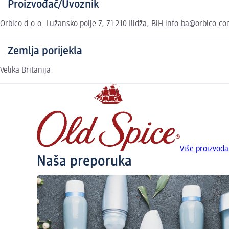
Proizvođač/Uvoznik
Orbico d.o.o. Lužansko polje 7, 71 210 Ilidža, BiH info.ba@orbico.c
Zemlja porijekla
Velika Britanija
Više proizvoda
Naša preporuka