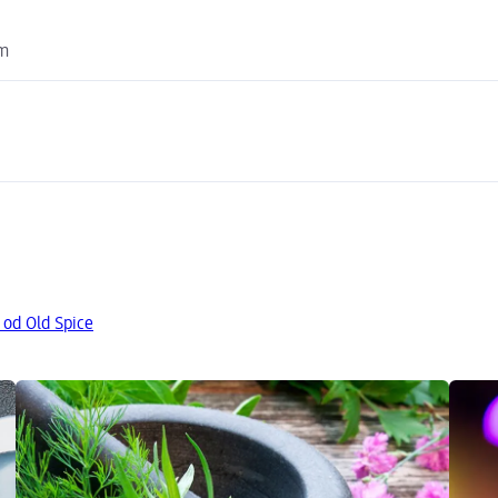
om
 od Old Spice