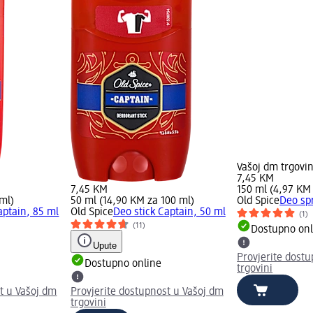
Vašoj dm trgovin
7,45 KM
7,45 KM
150 ml (4,97 KM
 ml)
50 ml (14,90 KM za 100 ml)
Old Spice
Deo spr
aptain, 85 ml
Old Spice
Deo stick Captain, 50 ml
(1)
(11)
Dostupno onl
Upute
Provjerite dost
Dostupno online
trgovini
t u Vašoj dm
Provjerite dostupnost u Vašoj dm
trgovini