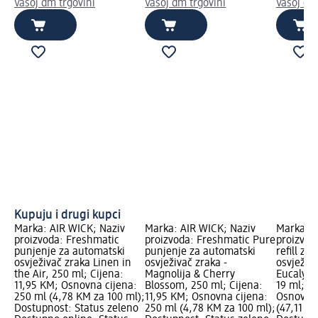
Vašoj dm trgovini
Vašoj dm trgovini
Vašoj dm
Kupuju i drugi kupci
Marka: AIR WICK; Naziv
Marka: AIR WICK; Naziv
Marka: A
proizvoda: Freshmatic
proizvoda: Freshmatic Pure
proizvoda
punjenje za automatski
punjenje za automatski
refill za 
osvježivač zraka Linen in
osvježivač zraka -
osvježiva
the Air, 250 ml; Cijena:
Magnolija & Cherry
Eucalypt
11,95 KM; Osnovna cijena:
Blossom, 250 ml; Cijena:
19 ml; C
250 ml (4,78 KM za 100 ml);
11,95 KM; Osnovna cijena:
Osnovna 
Dostupnost: Status zeleno
250 ml (4,78 KM za 100 ml);
(47,11 KM