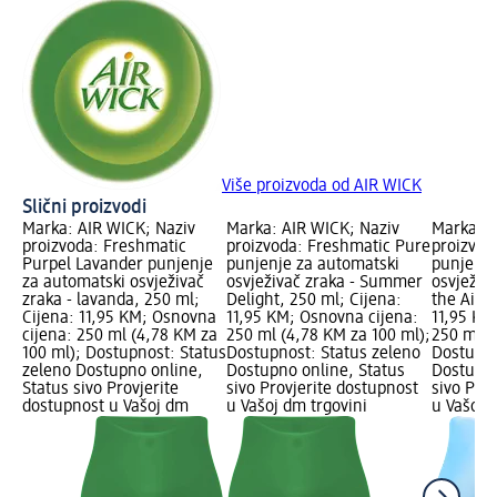
Više proizvoda od AIR WICK
Slični proizvodi
Marka: AIR WICK; Naziv
Marka: AIR WICK; Naziv
Marka: A
proizvoda: Freshmatic
proizvoda: Freshmatic Pure
proizvod
Purpel Lavander punjenje
punjenje za automatski
punjenje
za automatski osvježivač
osvježivač zraka - Summer
osvježiv
zraka - lavanda, 250 ml;
Delight, 250 ml; Cijena:
the Air, 
Cijena: 11,95 KM; Osnovna
11,95 KM; Osnovna cijena:
11,95 KM
cijena: 250 ml (4,78 KM za
250 ml (4,78 KM za 100 ml);
250 ml (
100 ml); Dostupnost: Status
Dostupnost: Status zeleno
Dostupno
zeleno Dostupno online,
Dostupno online, Status
Dostupno
Status sivo Provjerite
sivo Provjerite dostupnost
sivo Pro
dostupnost u Vašoj dm
u Vašoj dm trgovini
u Vašoj 