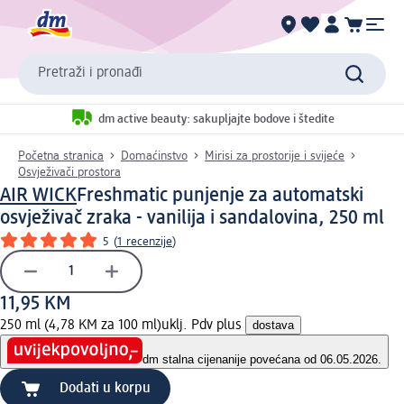
Pretraži i pronađi
dm active beauty: sakupljajte bodove i štedite
Početna stranica
Domaćinstvo
Mirisi za prostorije i svijeće
Osvježivači prostora
AIR WICK
Freshmatic punjenje za automatski
osvježivač zraka - vanilija i sandalovina, 250 ml
5
(
1 recenzije
)
11,95 KM
250 ml (4,78 KM za 100 ml)
uklj. Pdv plus
dostava
dm stalna cijena
nije povećana od 06.05.2026.
Dodati u korpu