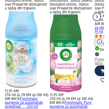
Dostupno online, Status
Dostupnost: Status zeleno
Dostupno
sivo Provjerite dostupnost
Dostupno online, Status
Dostupno
u Vašoj dm trgovini
sivo Provjerite dostupnost
sivo Pro
u Vašoj dm trgovini
u Vašoj 
8,95 KM
19 ml (4
AIR WIC
za elektr
19 ml
Uput
Dostu
Provjeri
Vašoj dm
11,95 KM
250 ml (4,78 KM za 100 ml)
11,95 KM
AIR WICK
Freshmatic
250 ml (4,78 KM za 100 ml)
punjenje za automatski
AIR WICK
Freshmatic Pure
osvježivač..., 250 ml
punjenje za automatski