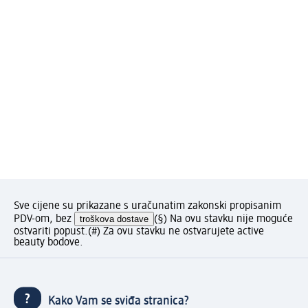
Sve cijene su prikazane s uračunatim zakonski propisanim
PDV-om, bez
troškova dostave
(§) Na ovu stavku nije moguće
ostvariti popust.
(#) Za ovu stavku ne ostvarujete active
beauty bodove.
Kako Vam se sviđa stranica?