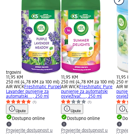
trgovini
11,95 KM
11,95 KM
11,95 KM
250 ml (4,78 KM za 100 ml)
250 ml (4,78 KM za 100 ml)
250 ml (
AIR WICK
Freshmatic Purpel
AIR WICK
Freshmatic Pure
AIR WIC
Lavander punjenje za
punjenje za automatski
punjenje
automatski..., 250 ml
osvježivač..., 250 ml
osvježiva
(1)
(1)
Upute
Upute
Uput
Dostupno online
Dostupno online
Dostu
Provjerite dostupnost u
Provjerite dostupnost u
Provjeri