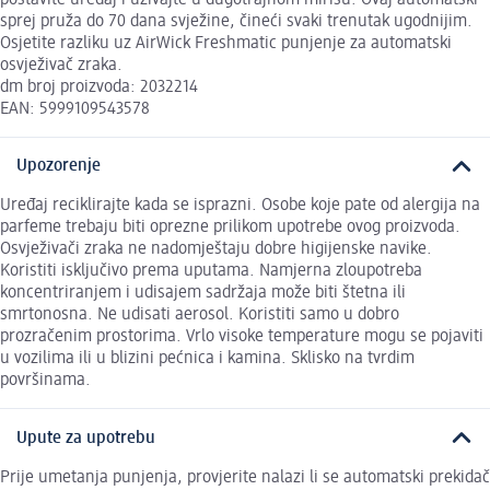
sprej pruža do 70 dana svježine, čineći svaki trenutak ugodnijim.
Osjetite razliku uz AirWick Freshmatic punjenje za automatski
osvježivač zraka.
dm broj proizvoda: 2032214
EAN: 5999109543578
Upozorenje
Uređaj reciklirajte kada se isprazni. Osobe koje pate od alergija na
parfeme trebaju biti oprezne prilikom upotrebe ovog proizvoda.
Osvježivači zraka ne nadomještaju dobre higijenske navike.
Koristiti isključivo prema uputama. Namjerna zloupotreba
koncentriranjem i udisajem sadržaja može biti štetna ili
smrtonosna. Ne udisati aerosol. Koristiti samo u dobro
prozračenim prostorima. Vrlo visoke temperature mogu se pojaviti
u vozilima ili u blizini pećnica i kamina. Sklisko na tvrdim
površinama.
Upute za upotrebu
Prije umetanja punjenja, provjerite nalazi li se automatski prekidač