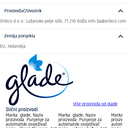
Proizvođač/Uvoznik
Orbico d.o.o. Lužansko polje 40b, 71 210 Ilidža info.ba@orbico.com
Zemlja porijekla
EU, Holandija
Više proizvoda od glade
Slični proizvodi
Marka: glade; Naziv
Marka: glade; Naziv
Marka: g
proizvoda: Punjenje za
proizvoda: Punjenje za
proizvod
automatski osvježivač
automatski osvježivač
automats