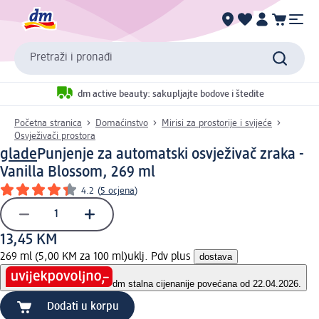
Pretraži i pronađi
dm active beauty: sakupljajte bodove i štedite
Početna stranica
Domaćinstvo
Mirisi za prostorije i svijeće
Osvježivači prostora
glade
Punjenje za automatski osvježivač zraka -
Vanilla Blossom, 269 ml
4.2
(
5 ocjena
)
13,45 KM
269 ml (5,00 KM za 100 ml)
uklj. Pdv plus
dostava
dm stalna cijena
nije povećana od 22.04.2026.
Dodati u korpu