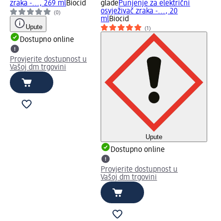
zraka -..., 269 ml
Biocid
glade
Punjenje za električni
osvježivač zraka -..., 20
(0)
ml
Biocid
Upute
(1)
Dostupno online
Provjerite dostupnost u
Vašoj dm trgovini
Upute
Dostupno online
Provjerite dostupnost u
Vašoj dm trgovini