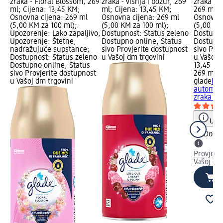
zraka - Floral Blossom, 269
zraka - višnja i božur, 269
zraka - l
ml; Cijena: 13,45 KM;
ml; Cijena: 13,45 KM;
269 ml; 
Osnovna cijena: 269 ml
Osnovna cijena: 269 ml
Osnovna 
(5,00 KM za 100 ml);
(5,00 KM za 100 ml);
(5,00 KM
Upozorenje: Lako zapaljivo,
Dostupnost: Status zeleno
Dostupno
Upozorenje: Štetne,
Dostupno online, Status
Dostupno
nadražujuće supstance;
sivo Provjerite dostupnost
sivo Pro
Dostupnost: Status zeleno
u Vašoj dm trgovini
u Vašoj 
Dostupno online, Status
13,45 KM
sivo Provjerite dostupnost
269 ml (
u Vašoj dm trgovini
glade
Pun
automats
zraka - l
Uput
Dostu
Provjeri
Vašoj dm