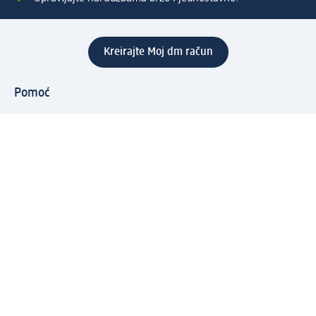
Kreirajte Moj dm račun
Pomoć
Programi i usluge
dm služba za korisnike
Načini i troškovi dostave
Povrat proizvoda
Preduzeće
O nama
Odgovornost
Karijera
PR i mediji
Svijet proizvoda
dm Svijet