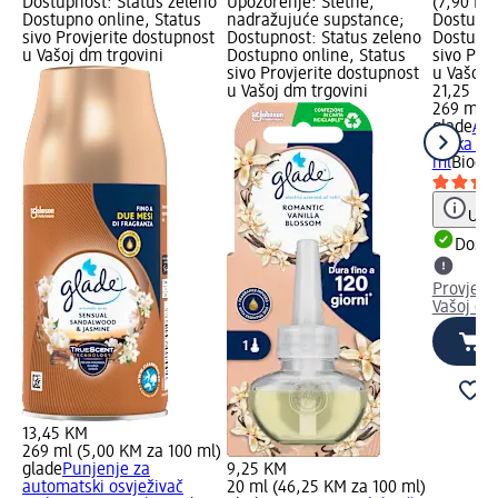
Dostupnost: Status zeleno
Upozorenje: Štetne,
(7,90 KM
Dostupno online, Status
nadražujuće supstance;
Dostupno
sivo Provjerite dostupnost
Dostupnost: Status zeleno
Dostupno
u Vašoj dm trgovini
Dostupno online, Status
sivo Pro
sivo Provjerite dostupnost
u Vašoj 
u Vašoj dm trgovini
21,25 KM
269 ml (
glade
Aut
zraka – j
ml
Biocid
Uput
Dostu
Provjeri
Vašoj dm
13,45 KM
269 ml (5,00 KM za 100 ml)
glade
Punjenje za
9,25 KM
automatski osvježivač
20 ml (46,25 KM za 100 ml)