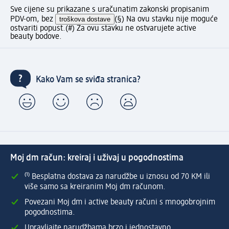
Sve cijene su prikazane s uračunatim zakonski propisanim
PDV-om, bez
troškova dostave
(§) Na ovu stavku nije moguće
ostvariti popust.
(#) Za ovu stavku ne ostvarujete active
beauty bodove.
Kako Vam se sviđa stranica?
Moj dm račun: kreiraj i uživaj u pogodnostima
⁽¹⁾ Besplatna dostava za narudžbe u iznosu od 70 KM ili
više samo sa kreiranim Moj dm računom.
Povezani Moj dm i active beauty računi s mnogobrojnim
pogodnostima.
Upravljajte narudžbama brzo i jednostavno.