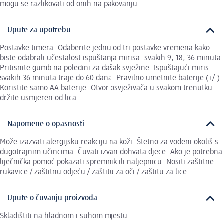
mogu se razlikovati od onih na pakovanju.
Upute za upotrebu
Postavke timera: Odaberite jednu od tri postavke vremena kako
biste odabrali učestalost ispuštanja mirisa: svakih 9, 18, 36 minuta.
Pritisnite gumb na poleđini za dašak svježine. Ispuštajući miris
svakih 36 minuta traje do 60 dana. Pravilno umetnite baterije (+/-).
Koristite samo AA baterije. Otvor osvježivača u svakom trenutku
držite usmjeren od lica.
Napomene o opasnosti
Može izazvati alergijsku reakciju na koži. Štetno za vodeni okoliš s
dugotrajnim učincima. Čuvati izvan dohvata djece. Ako je potrebna
liječnička pomoć pokazati spremnik ili naljepnicu. Nositi zaštitne
rukavice / zaštitnu odjeću / zaštitu za oči / zaštitu za lice.
Upute o čuvanju proizvoda
Skladištiti na hladnom i suhom mjestu.