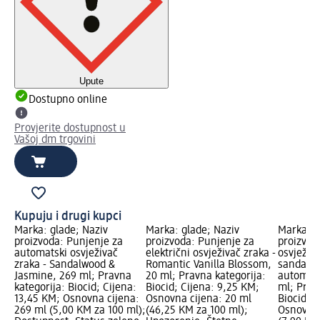
Upute
Dostupno online
Provjerite dostupnost u
Vašoj dm trgovini
Kupuju i drugi kupci
Marka: glade; Naziv
Marka: glade; Naziv
Marka: g
proizvoda: Punjenje za
proizvoda: Punjenje za
proizvod
automatski osvježivač
električni osvježivač zraka -
osvježiv
zraka - Sandalwood &
Romantic Vanilla Blossom,
sandalov
Jasmine, 269 ml; Pravna
20 ml; Pravna kategorija:
automats
kategorija: Biocid; Cijena:
Biocid; Cijena: 9,25 KM;
ml; Prav
13,45 KM; Osnovna cijena:
Osnovna cijena: 20 ml
Biocid; C
269 ml (5,00 KM za 100 ml);
(46,25 KM za 100 ml);
Osnovna 