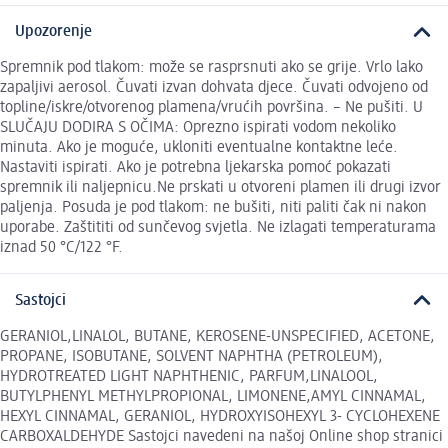
Upozorenje
Spremnik pod tlakom: može se rasprsnuti ako se grije. Vrlo lako
zapaljivi aerosol. Čuvati izvan dohvata djece. Čuvati odvojeno od
topline/iskre/otvorenog plamena/vrućih površina. – Ne pušiti. U
SLUČAJU DODIRA S OČIMA: Oprezno ispirati vodom nekoliko
minuta. Ako je moguće, ukloniti eventualne kontaktne leće.
Nastaviti ispirati. Ako je potrebna ljekarska pomoć pokazati
spremnik ili naljepnicu.Ne prskati u otvoreni plamen ili drugi izvor
paljenja. Posuda je pod tlakom: ne bušiti, niti paliti čak ni nakon
uporabe. Zaštititi od sunčevog svjetla. Ne izlagati temperaturama
iznad 50 °C/122 °F.
Sastojci
GERANIOL,LINALOL, BUTANE, KEROSENE-UNSPECIFIED, ACETONE,
PROPANE, ISOBUTANE, SOLVENT NAPHTHA (PETROLEUM),
HYDROTREATED LIGHT NAPHTHENIC, PARFUM,LINALOOL,
BUTYLPHENYL METHYLPROPIONAL, LIMONENE,AMYL CINNAMAL,
HEXYL CINNAMAL, GERANIOL, HYDROXYISOHEXYL 3- CYCLOHEXENE
CARBOXALDEHYDE Sastojci navedeni na našoj Online shop stranici