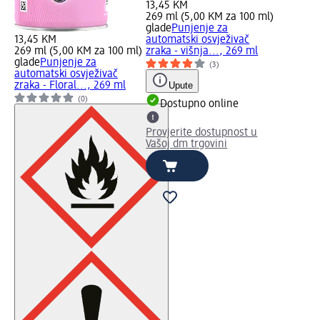
13,45 KM
269 ml (5,00 KM za 100 ml)
glade
Punjenje za
13,45 KM
automatski osvježivač
269 ml (5,00 KM za 100 ml)
zraka - višnja..., 269 ml
glade
Punjenje za
(3)
automatski osvježivač
zraka - Floral..., 269 ml
Upute
(0)
Dostupno online
Provjerite dostupnost u
Vašoj dm trgovini