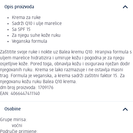
Opis proizvoda
Krema za ruke
Sadrži Q10 i ulje marelice
Sa SPF 15
Za njegu suhe kože ruku
Veganska formula
Zaštitite svoje ruke i nokte uz Balea kremu Q10. Hranjiva formula s
uljem marelice hidratizira i umiruje kožu i pogodna je za njegu
osjetljive kože. Pored toga, obnavlja kožu i osigurava nježan dodir
njegovanih ruku. Krema se lako razmazuje i ne ostavlja masni
trag. Formula je veganska, a krema sadrži zaštitni faktor 15. Za
njegovanu kožu ruku Balea Q10 krema.
dm broj proizvoda: 1709176
EAN: 4066447411140
Osobine
Grupe mirisa:
voćni
Područje primjene: