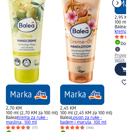
2,95 KM
100 ml (
Balea
Gl
krema za
Dostu
Provjeri
Vašoj dm
2,70 KM
2,45 KM
100 ml (2,70 KM za 100 ml)
100 ml (2,45 KM za 100 ml)
Balea
Krema za ruke -
Balea
Losion za ruke -
maslina, 100 ml
badem i marula, 100 ml
(17)
(144)