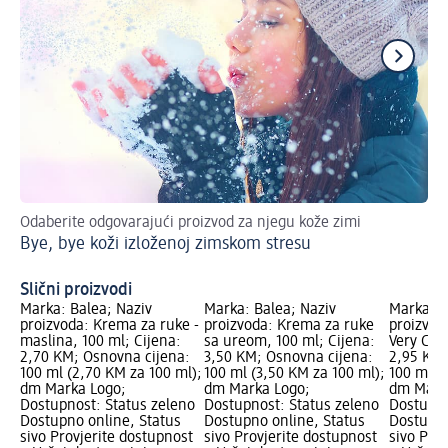
Odaberite odgovarajući proizvod za njegu kože zimi
St
Bye, bye koži izloženoj zimskom stresu
Do
Slični proizvodi
Marka: Balea; Naziv
Marka: Balea; Naziv
Marka: B
proizvoda: Krema za ruke -
proizvoda: Krema za ruke
proizvod
maslina, 100 ml; Cijena:
sa ureom, 100 ml; Cijena:
Very Cher
2,70 KM; Osnovna cijena:
3,50 KM; Osnovna cijena:
2,95 KM;
100 ml (2,70 KM za 100 ml);
100 ml (3,50 KM za 100 ml);
100 ml (
dm Marka Logo;
dm Marka Logo;
dm Mark
Dostupnost: Status zeleno
Dostupnost: Status zeleno
Dostupno
Dostupno online, Status
Dostupno online, Status
Dostupno
sivo Provjerite dostupnost
sivo Provjerite dostupnost
sivo Pro