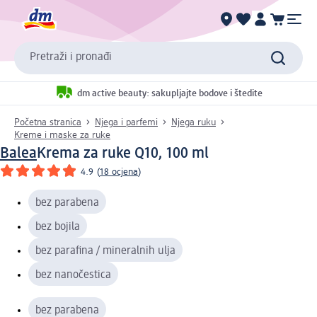
Pretraži i pronađi
dm active beauty: sakupljajte bodove i štedite
Početna stranica
Njega i parfemi
Njega ruku
Kreme i maske za ruke
Balea
Krema za ruke Q10, 100 ml
4.9
(
18 ocjena
)
bez parabena
bez bojila
bez parafina / mineralnih ulja
bez nanočestica
bez parabena