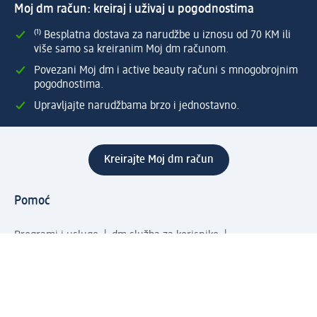
Moj dm račun: kreiraj i uživaj u pogodnostima
⁽¹⁾ Besplatna dostava za narudžbe u iznosu od 70 KM ili
više samo sa kreiranim Moj dm računom.
Povezani Moj dm i active beauty računi s mnogobrojnim
pogodnostima.
Upravljajte narudžbama brzo i jednostavno.
Kreirajte Moj dm račun
Pomoć
Programi i usluge
dm služba za korisnike
Načini i troškovi dostave
Povrat proizvoda
Preduzeće