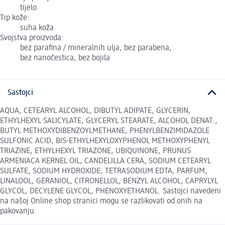
tijelo
Tip kože:
suha koža
Svojstva proizvoda:
bez parafina / mineralnih ulja, bez parabena,
bez nanočestica, bez bojila
Sastojci
AQUA, CETEARYL ALCOHOL, DIBUTYL ADIPATE, GLYCERIN,
ETHYLHEXYL SALICYLATE, GLYCERYL STEARATE, ALCOHOL DENAT.,
BUTYL METHOXYDIBENZOYLMETHANE, PHENYLBENZIMIDAZOLE
SULFONIC ACID, BIS-ETHYLHEXYLOXYPHENOL METHOXYPHENYL
TRIAZINE, ETHYLHEXYL TRIAZONE, UBIQUINONE, PRUNUS
ARMENIACA KERNEL OIL, CANDELILLA CERA, SODIUM CETEARYL
SULFATE, SODIUM HYDROXIDE, TETRASODIUM EDTA, PARFUM,
LINALOOL, GERANIOL, CITRONELLOL, BENZYL ALCOHOL, CAPRYLYL
GLYCOL, DECYLENE GLYCOL, PHENOXYETHANOL. Sastojci navedeni
na našoj Online shop stranici mogu se razlikovati od onih na
pakovanju.