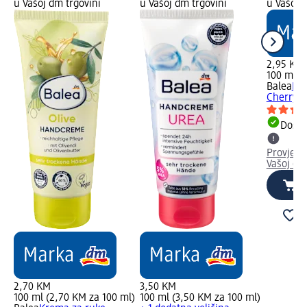
u Vašoj dm trgovini
u Vašoj dm trgovini
u Vašoj 
2,95 KM
100 ml (
Balea
Kre
Cherry, 
Dostu
Provjeri
Vašoj dm
2,70 KM
3,50 KM
100 ml (2,70 KM za 100 ml)
100 ml (3,50 KM za 100 ml)