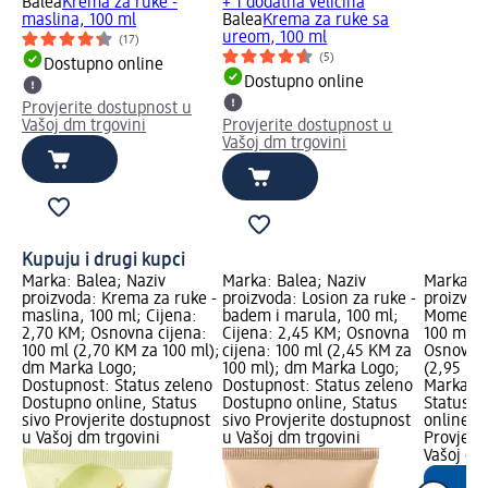
Balea
Krema za ruke -
+ 1 dodatna veličina
maslina, 100 ml
Balea
Krema za ruke sa
ureom, 100 ml
(17)
(5)
Dostupno online
Dostupno online
Provjerite dostupnost u
Vašoj dm trgovini
Provjerite dostupnost u
Vašoj dm trgovini
Kupuju i drugi kupci
Marka: Balea; Naziv
Marka: Balea; Naziv
Marka: B
proizvoda: Krema za ruke -
proizvoda: Losion za ruke -
proizvod
maslina, 100 ml; Cijena:
badem i marula, 100 ml;
Moment 
2,70 KM; Osnovna cijena:
Cijena: 2,45 KM; Osnovna
100 ml; 
100 ml (2,70 KM za 100 ml);
cijena: 100 ml (2,45 KM za
Osnovna 
dm Marka Logo;
100 ml); dm Marka Logo;
(2,95 KM
Dostupnost: Status zeleno
Dostupnost: Status zeleno
Marka Lo
Dostupno online, Status
Dostupno online, Status
Status z
sivo Provjerite dostupnost
sivo Provjerite dostupnost
online, S
u Vašoj dm trgovini
u Vašoj dm trgovini
Provjeri
Vašoj dm