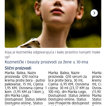
Koja je kozmetika odgovarajuća i kako pravilno nanijeti make
Ot
up?
Na
Kozmetički i beauty proizvodi za žene u 30-ima
Slični proizvodi
Marka: Balea; Naziv
Marka: Balea; Naziv
Marka: B
proizvoda: Q10 noćna
proizvoda: Q10 serum za
proizvod
krema protiv bora - putno
lice protiv bora, 30 ml;
krema za
pakovanje, 15 ml; Cijena:
Cijena: 6,95 KM; Osnovna
ml; Cije
1,95 KM; Osnovna cijena: 1
cijena: 30 ml (23,17 KM za
Osnovna 
kom. (1,95 KM za 1 kom.);
100 ml); dm Marka Logo;
(11,90 K
dm Marka Logo;
Dostupnost: Status zeleno
Marka Lo
Dostupnost: Status zeleno
Dostupno online, Status
Status z
Dostupno online, Status
sivo Provjerite dostupnost
online, S