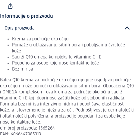
Informacije o proizvodu
Opis proizvoda
Krema za područje oko očiju
Pomaže u ublažavanju sitnih bora i poboljšanju čvrstoće
kože
Sadrži Q10 omega kompleks te vitamine C i E
Pogodno za osobe koje nose kontaktne leće
Bez mirisa
Balea Q10 krema za područje oko očiju njeguje osjetljivo područje
oko očiju i može pomoći u ublažavanju sitnih bora. Obogaćena Q10
i OMEGA kompleksom, ova krema za područje oko očiju sadrži
vitamine C i E koji doprinose zaštiti kože od slobodnih radikala.
Formula bez mirisa intenzivno hidrira i poboljšava elastičnost
kože, a istovremeno je nježna za oči. Podnošljivost je dermatološki
i oftalmološki potvrđena, a proizvod je pogodan i za osobe koje
nose kontaktne leće.
dm broj proizvoda: 1565264
EAN: 4066447985313