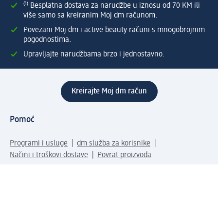
⁽¹⁾ Besplatna dostava za narudžbe u iznosu od 70 KM ili
više samo sa kreiranim Moj dm računom.
Povezani Moj dm i active beauty računi s mnogobrojnim
pogodnostima.
Upravljajte narudžbama brzo i jednostavno.
Kreirajte Moj dm račun
Pomoć
Programi i usluge
dm služba za korisnike
Načini i troškovi dostave
Povrat proizvoda
Preduzeće
O nama
Odgovornost
Karijera
PR i mediji
Svijet proizvoda