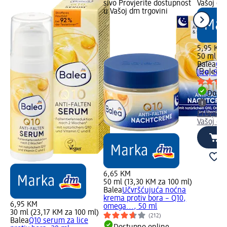
sivo Provjerite dostupnost
Vašoj dm
u Vašoj dm trgovini
5,95 KM
50 ml (1
Balea
Q1
lice, SPF
Dostu
Provjeri
Vašoj dm
6,65 KM
50 ml (13,30 KM za 100 ml)
Balea
Učvršćujuća noćna
krema protiv bora – Q10,
6,95 KM
omega..., 50 ml
30 ml (23,17 KM za 100 ml)
(212)
Balea
Q10 serum za lice