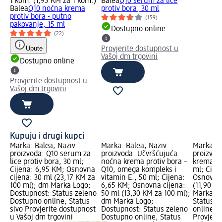
1 kom. (1,95 KM za 1 kom.)
Balea
Q10 serum za lice
Balea
Q10 noćna krema
protiv bora, 30 ml
protiv bora - putno
(159)
pakovanje, 15 ml
Dostupno online
(22)
Upute
Provjerite dostupnost u
Vašoj dm trgovini
Dostupno online
Provjerite dostupnost u
Vašoj dm trgovini
Kupuju i drugi kupci
Marka: Balea; Naziv
Marka: Balea; Naziv
Marka: B
proizvoda: Q10 serum za
proizvoda: Učvršćujuća
proizvod
lice protiv bora, 30 ml;
noćna krema protiv bora –
krema za
Cijena: 6,95 KM; Osnovna
Q10, omega kompleks i
ml; Cije
cijena: 30 ml (23,17 KM za
vitamin E., 50 ml; Cijena:
Osnovna 
100 ml); dm Marka Logo;
6,65 KM; Osnovna cijena:
(11,90 K
Dostupnost: Status zeleno
50 ml (13,30 KM za 100 ml);
Marka Lo
Dostupno online, Status
dm Marka Logo;
Status z
sivo Provjerite dostupnost
Dostupnost: Status zeleno
online, S
u Vašoj dm trgovini
Dostupno online, Status
Provjeri