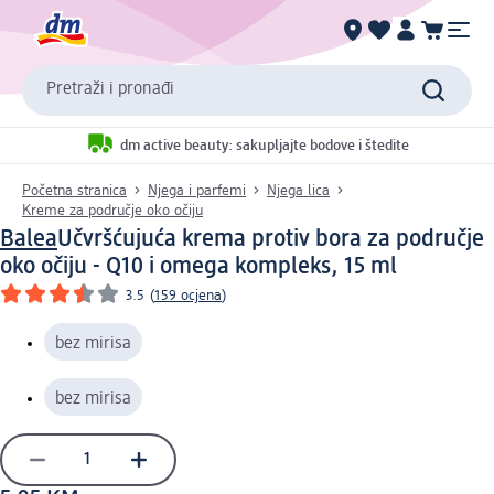
Pretraži i pronađi
dm active beauty: sakupljajte bodove i štedite
Početna stranica
Njega i parfemi
Njega lica
Kreme za područje oko očiju
Balea
Učvršćujuća krema protiv bora za područje
oko očiju - Q10 i omega kompleks, 15 ml
3.5
(
159 ocjena
)
bez mirisa
bez mirisa