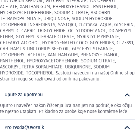
TINCTORIUS SEED OIL, GLYCERYL STEARATE, TOCOPHERYL
ACETATE, XANTHAN GUM, PHENOXYETHANOL, PANTHENOL,
HYDROXYACETOPHENONE, SODIUM CITRATE, ASCORBYL
TETRAISOPALMITATE, UBIQUINONE, SODIUM HYDROXIDE,
TOCOPHEROL INGREDIENTS, SASTOJCI, съставки: AQUA, GLYCERIN,
CAPRYLIC_CAPRIC TRIGLYCERIDE, OCTYLDODECANOL, DICAPRYLYL
ETHER, GLYCERYL STEARATE CITRATE, MYRISTYL MYRISTATE,
CETEARYL ALCOHOL, HYDROGENATED COCO_GLYCERIDES, CI 77891,
CARTHAMUS TINCTORIUS SEED OIL, GLYCERYL STEARATE,
TOCOPHERYL ACETATE, XANTHAN GUM, PHENOXYETHANOL,
PANTHENOL, HYDROXYACETOPHENONE, SODIUM CITRATE,
ASCORBYL TETRAISOPALMITATE, UBIQUINONE, SODIUM
HYDROXIDE, TOCOPHEROL. Sastojci navedeni na našoj Online shop
stranici mogu se razlikovati od onih na pakovanju.
Upute za upotrebu
Ujutro i navečer nakon čišćenja lica nanijeti na područje oko očiju
te nježno utapkati. Prikladno za osobe koje nose kontaktne leće.
Proizvođač/Uvoznik