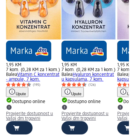
1,95 KM
1,95 KM
1,95 KM
7 kom. (0,28 KM za 1 kom.)
7 kom. (0,28 KM za 1 kom.)
7 kom. (
Balea
Vitamin C koncentrat
Balea
Hyaluron koncentrat
Balea
Ret
- ampule, 7 kom.
u kapsulama, 7 kom.
kapsula
(195)
(126)
Upute
Upute
Uput
Dostupno online
Dostupno online
Dostu
Provjerite dostupnost u
Provjerite dostupnost u
Provjeri
Vašoj dm trgovini
Vašoj dm trgovini
Vašoj dm