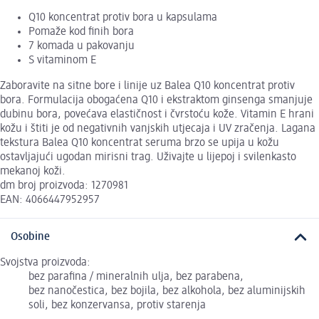
Q10 koncentrat protiv bora u kapsulama
Pomaže kod finih bora
7 komada u pakovanju
S vitaminom E
Zaboravite na sitne bore i linije uz Balea Q10 koncentrat protiv
bora. Formulacija obogaćena Q10 i ekstraktom ginsenga smanjuje
dubinu bora, povećava elastičnost i čvrstoću kože. Vitamin E hrani
kožu i štiti je od negativnih vanjskih utjecaja i UV zračenja. Lagana
tekstura Balea Q10 koncentrat seruma brzo se upija u kožu
ostavljajući ugodan mirisni trag. Uživajte u lijepoj i svilenkasto
mekanoj koži.
dm broj proizvoda: 1270981
EAN: 4066447952957
Osobine
Svojstva proizvoda:
bez parafina / mineralnih ulja, bez parabena,
bez nanočestica, bez bojila, bez alkohola, bez aluminijskih
soli, bez konzervansa, protiv starenja