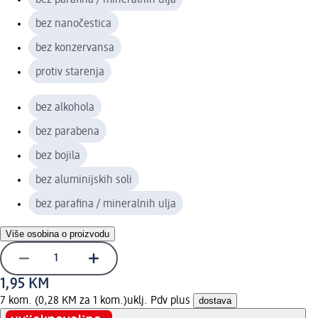
bez nanočestica
bez konzervansa
protiv starenja
bez alkohola
bez parabena
bez bojila
bez aluminijskih soli
bez parafina / mineralnih ulja
Više osobina o proizvodu
1,95 KM
7 kom. (0,28 KM za 1 kom.)
uklj. Pdv plus
dostava