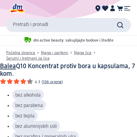
Pretraži i pronađi
dm active beauty: sakupljajte bodove i štedite
Početna stranica
Njega i parfemi
Njega lica
Serumi i tretmani za lice
Balea
Q10 Koncentrat protiv bora u kapsulama, 7
kom.
4.3
(
106 ocjena
)
bez alkohola
bez parabena
bez bojila
bez aluminijskih soli
bez parafina / mineralnih ulja