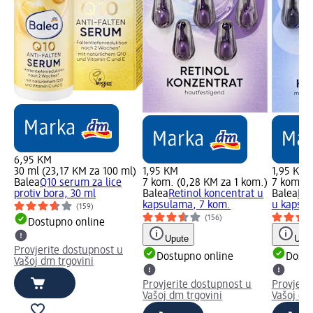
6,95 KM
30 ml (23,17 KM za 100 ml)
1,95 KM
1,95 KM
Balea
Q10 serum za lice
7 kom. (0,28 KM za 1 kom.)
7 kom. (
protiv bora, 30 ml
Balea
Retinol koncentrat u
Balea
Hya
kapsulama, 7 kom.
u kapsul
(159)
(156)
Dostupno online
Upute
Uput
Provjerite dostupnost u
Dostupno online
Dostu
Vašoj dm trgovini
Provjerite dostupnost u
Provjeri
Vašoj dm trgovini
Vašoj dm