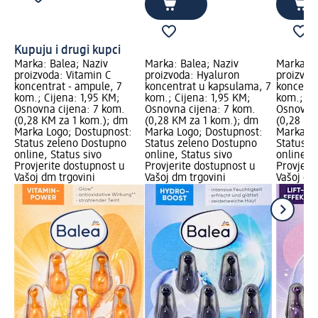
Kupuju i drugi kupci
Marka: Balea; Naziv
Marka: Balea; Naziv
Marka: B
proizvoda: Vitamin C
proizvoda: Hyaluron
proizvod
koncentrat - ampule, 7
koncentrat u kapsulama, 7
koncentr
kom.; Cijena: 1,95 KM;
kom.; Cijena: 1,95 KM;
kom.; Ci
Osnovna cijena: 7 kom.
Osnovna cijena: 7 kom.
Osnovna 
(0,28 KM za 1 kom.); dm
(0,28 KM za 1 kom.); dm
(0,28 KM
Marka Logo; Dostupnost:
Marka Logo; Dostupnost:
Marka Lo
Status zeleno Dostupno
Status zeleno Dostupno
Status z
online, Status sivo
online, Status sivo
online, S
Provjerite dostupnost u
Provjerite dostupnost u
Provjeri
Vašoj dm trgovini
Vašoj dm trgovini
Vašoj dm