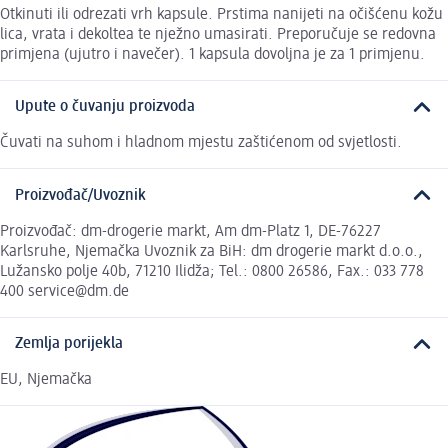
Otkinuti ili odrezati vrh kapsule. Prstima nanijeti na očišćenu kožu
lica, vrata i dekoltea te nježno umasirati. Preporučuje se redovna
primjena (ujutro i navečer). 1 kapsula dovoljna je za 1 primjenu.
Upute o čuvanju proizvoda
Čuvati na suhom i hladnom mjestu zaštićenom od svjetlosti.
Proizvođač/Uvoznik
Proizvođač: dm-drogerie markt, Am dm-Platz 1, DE-76227
Karlsruhe, Njemačka Uvoznik za BiH: dm drogerie markt d.o.o.,
Lužansko polje 40b, 71210 Ilidža; Tel.: 0800 26586, Fax.: 033 778
400 service@dm.de
Zemlja porijekla
EU, Njemačka