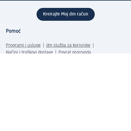
Kreirajte Moj dm račun
Pomoć
Programi i usluge
dm služba za korisnike
Načini i troškovi dostave
Povrat proizvoda
Preduzeće
O nama
Odgovornost
Karijera
PR i mediji
Svijet proizvoda
dm Svijet