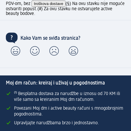
PDV-om, bez
troškova dostave
(§) Na ovu stavku nije moguće
ostvariti popust.
(#) Za ovu stavku ne ostvarujete active
beauty bodove.
Kako Vam se sviđa stranica?
Moj dm račun: kreiraj i uživaj u pogodnostima
⁽¹⁾ Besplatna dostava za narudžbe u iznosu od 70 KM ili
više samo sa kreiranim Moj dm računom.
Povezani Moj dm i active beauty računi s mnogobrojnim
pogodnostima.
Upravljajte narudžbama brzo i jednostavno.