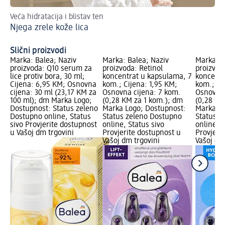
Veća hidratacija i blistav ten
St
Njega zrele kože lica
Do
Slični proizvodi
Marka: Balea; Naziv
Marka: Balea; Naziv
Marka: B
proizvoda: Q10 serum za
proizvoda: Retinol
proizvod
lice protiv bora, 30 ml;
koncentrat u kapsulama, 7
koncentr
Cijena: 6,95 KM; Osnovna
kom.; Cijena: 1,95 KM;
kom.; Ci
cijena: 30 ml (23,17 KM za
Osnovna cijena: 7 kom.
Osnovna 
100 ml); dm Marka Logo;
(0,28 KM za 1 kom.); dm
(0,28 KM
Dostupnost: Status zeleno
Marka Logo; Dostupnost:
Marka Lo
Dostupno online, Status
Status zeleno Dostupno
Status z
sivo Provjerite dostupnost
online, Status sivo
online, S
u Vašoj dm trgovini
Provjerite dostupnost u
Provjeri
Vašoj dm trgovini
Vašoj dm