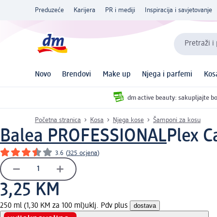
Preduzeće
Karijera
PR i mediji
Inspiracija i savjetovanje
Pretraži i
Novo
Brendovi
Make up
Njega i parfemi
Kos
dm active beauty: sakupljajte bo
Početna stranica
Kosa
Njega kose
Šamponi za kosu
Balea PROFESSIONAL
Plex C
3.6
(
325 ocjena
)
3,25 KM
250 ml (1,30 KM za 100 ml)
uklj. Pdv plus
dostava