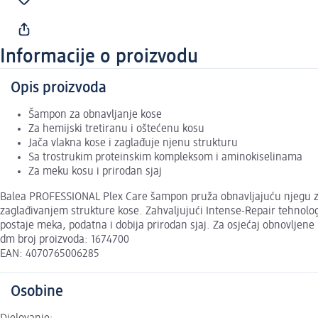
Informacije o proizvodu
Opis proizvoda
Šampon za obnavljanje kose
Za hemijski tretiranu i oštećenu kosu
Jača vlakna kose i zaglađuje njenu strukturu
Sa trostrukim proteinskim kompleksom i aminokiselinama
Za meku kosu i prirodan sjaj
Balea PROFESSIONAL Plex Care šampon pruža obnavljajuću njegu za h
zaglađivanjem strukture kose. Zahvaljujući Intense-Repair tehnolo
postaje meka, podatna i dobija prirodan sjaj. Za osjećaj obnovljen
dm broj proizvoda: 1674700
EAN: 4070765006285
Osobine