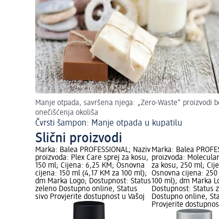
Manje otpada, savršena njega: „Zero-Waste“ proizvodi b
onečišćenja okoliša
Čvrsti šampon: Manje otpada u kupatilu
Slični proizvodi
Marka: Balea PROFESSIONAL; Naziv
Marka: Balea PROFE
proizvoda: Plex Care sprej za kosu,
proizvoda: Molecula
150 ml; Cijena: 6,25 KM; Osnovna
za kosu, 250 ml; Cij
cijena: 150 ml (4,17 KM za 100 ml);
Osnovna cijena: 250
dm Marka Logo; Dostupnost: Status
100 ml); dm Marka L
zeleno Dostupno online, Status
Dostupnost: Status 
sivo Provjerite dostupnost u Vašoj
Dostupno online, Sta
Provjerite dostupnos