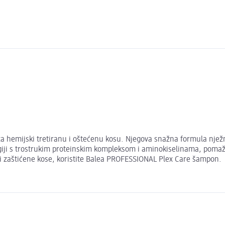
emijski tretiranu i oštećenu kosu. Njegova snažna formula nježno č
giji s trostrukim proteinskim kompleksom i aminokiselinama, pomaž
e i zaštićene kose, koristite Balea PROFESSIONAL Plex Care šampon.