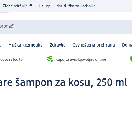
Živjeti održivije 🌳
Usluge
dm služba za korisnike
 pronađi
a
Muška kozmetika
Zdravlje
Osviještena prehrana
Doma
dove i štedite
Kupujte uvijekpovoljno online
are šampon za kosu, 250 ml