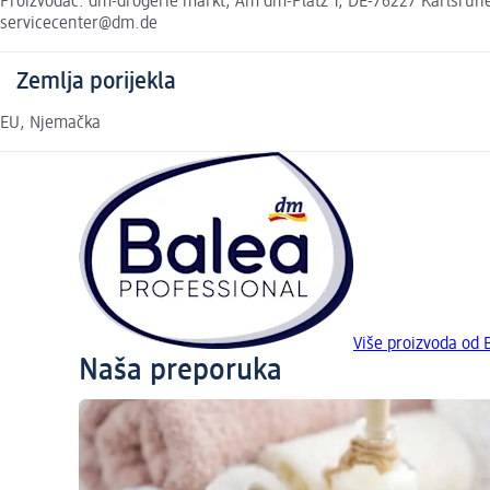
Proizvođač: dm-drogerie markt, Am dm-Platz 1, DE-76227 Karlsruhe,
servicecenter@dm.de
Zemlja porijekla
EU, Njemačka
Više proizvoda od
Naša preporuka