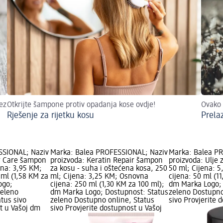
ez
Otkrijte šampone protiv opadanja kose ovdje!
Ovako 
Rješenje za rijetku kosu
Prela
SSIONAL; Naziv
Marka: Balea PROFESSIONAL; Naziv
Marka: Balea P
r Care šampon
proizvoda: Keratin Repair šampon
proizvoda: Ulje 
ena: 3,95 KM;
za kosu - suha i oštećena kosa, 250
50 ml; Cijena: 
 ml (1,58 KM za
ml; Cijena: 3,25 KM; Osnovna
cijena: 50 ml (1
ogo;
cijena: 250 ml (1,30 KM za 100 ml);
dm Marka Logo; 
zeleno
dm Marka Logo; Dostupnost: Status
zeleno Dostupno
tus sivo
zeleno Dostupno online, Status
sivo Provjerite 
t u Vašoj dm
sivo Provjerite dostupnost u Vašoj