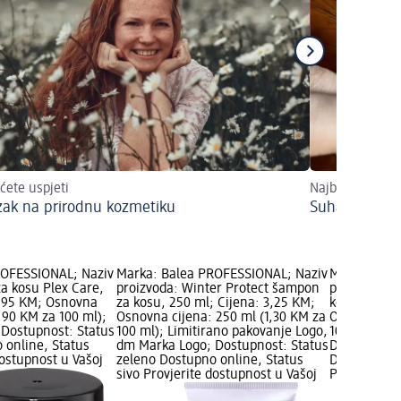
ćete uspjeti
Najbolji savjeti
zak na prirodnu kozmetiku
Suha i slamn
ROFESSIONAL; Naziv
Marka: Balea PROFESSIONAL; Naziv
Marka: Bal
za kosu Plex Care,
proizvoda: Winter Protect šampon
proizvoda:
5,95 KM; Osnovna
za kosu, 250 ml; Cijena: 3,25 KM;
kosu, 250 m
1,90 KM za 100 ml);
Osnovna cijena: 250 ml (1,30 KM za
Osnovna cij
Dostupnost: Status
100 ml); Limitirano pakovanje Logo,
100 ml); dm
 online, Status
dm Marka Logo; Dostupnost: Status
Dostupnost:
dostupnost u Vašoj
zeleno Dostupno online, Status
Dostupno on
sivo Provjerite dostupnost u Vašoj
Provjerite 