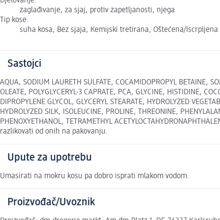
Djelovanje:
zaglađivanje, za sjaj, protiv zapetljanosti, njega
Tip kose:
suha kosa, Bez sjaja, Kemijski tretirana, Oštećena/Iscrpljena
Sastojci
AQUA, SODIUM LAURETH SULFATE, COCAMIDOPROPYL BETAINE, SOD
OLEATE, POLYGLYCERYL-3 CAPRATE, PCA, GLYCINE, HISTIDINE, C
DIPROPYLENE GLYCOL, GLYCERYL STEARATE, HYDROLYZED VEGETAB
HYDROLYZED SILK, ISOLEUCINE, PROLINE, THREONINE, PHENYLAL
PHENOXYETHANOL, TETRAMETHYL ACETYLOCTAHYDRONAPHTHALENES, CI
razlikovati od onih na pakovanju.
Upute za upotrebu
Umasirati na mokru kosu pa dobro isprati mlakom vodom.
Proizvođač/Uvoznik