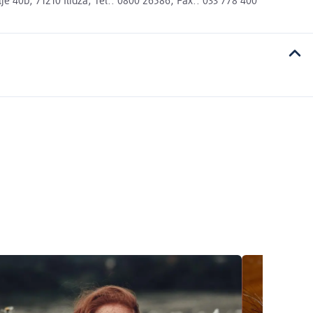
 40b, 71210 Ilidža; Tel.: 0800 26586, Fax.: 033 778 400