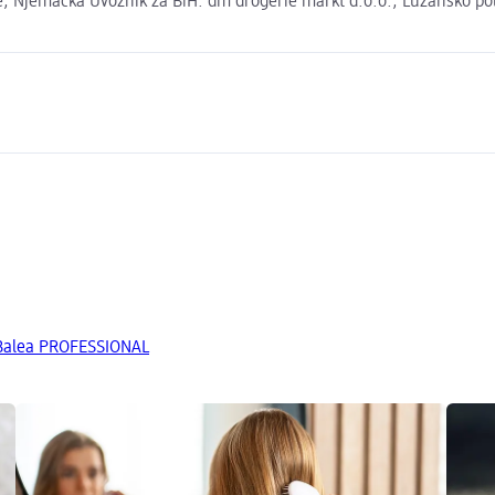
 Njemačka Uvoznik za BiH: dm drogerie markt d.o.o., Lužansko polje
 Balea PROFESSIONAL