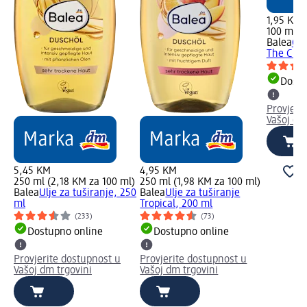
1,95 KM
100 ml (
Balea
Gel
The Clou
Dostu
Provjeri
Vašoj dm
5,45 KM
4,95 KM
250 ml (2,18 KM za 100 ml)
250 ml (1,98 KM za 100 ml)
Balea
Ulje za tuširanje, 250
Balea
Ulje za tuširanje
ml
Tropical, 200 ml
(233)
(73)
Dostupno online
Dostupno online
Provjerite dostupnost u
Provjerite dostupnost u
Vašoj dm trgovini
Vašoj dm trgovini