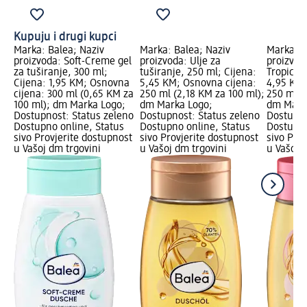
Kupuju i drugi kupci
Marka: Balea; Naziv
Marka: Balea; Naziv
Marka: B
proizvoda: Soft-Creme gel
proizvoda: Ulje za
proizvoda
za tuširanje, 300 ml;
tuširanje, 250 ml; Cijena:
Tropical,
Cijena: 1,95 KM; Osnovna
5,45 KM; Osnovna cijena:
4,95 KM;
cijena: 300 ml (0,65 KM za
250 ml (2,18 KM za 100 ml);
250 ml (
100 ml); dm Marka Logo;
dm Marka Logo;
dm Mark
Dostupnost: Status zeleno
Dostupnost: Status zeleno
Dostupno
Dostupno online, Status
Dostupno online, Status
Dostupno
sivo Provjerite dostupnost
sivo Provjerite dostupnost
sivo Pro
u Vašoj dm trgovini
u Vašoj dm trgovini
u Vašoj 