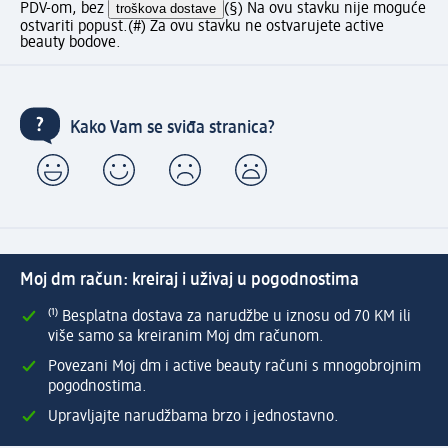
PDV-om, bez
troškova dostave
(§) Na ovu stavku nije moguće
ostvariti popust.
(#) Za ovu stavku ne ostvarujete active
beauty bodove.
Kako Vam se sviđa stranica?
Moj dm račun: kreiraj i uživaj u pogodnostima
⁽¹⁾ Besplatna dostava za narudžbe u iznosu od 70 KM ili
više samo sa kreiranim Moj dm računom.
Povezani Moj dm i active beauty računi s mnogobrojnim
pogodnostima.
Upravljajte narudžbama brzo i jednostavno.