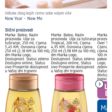
Odluke zbog kojih ćemo sebe voljeti više
Za
New Year – New Me
Pl
Slični proizvodi
Marka: Balea; Naziv
Marka: Balea; Naziv
Marka: B
proizvoda: Ulje za
proizvoda: Ulje za tuširanje
proizvod
tuširanje, 250 ml; Cijena:
Tropical, 200 ml; Cijena:
Over The
5,45 KM; Osnovna cijena:
4,95 KM; Osnovna cijena:
Cijena: 
250 ml (2,18 KM za 100 ml);
250 ml (1,98 KM za 100 ml);
cijena: 1
dm Marka Logo;
dm Marka Logo;
100 ml); 
Dostupnost: Status zeleno
Dostupnost: Status zeleno
pakovanj
Dostupno online, Status
Dostupno online, Status
Logo; Do
sivo Provjerite dostupnost
sivo Provjerite dostupnost
zeleno D
u Vašoj dm trgovini
u Vašoj dm trgovini
Status si
dostupno
trgovini