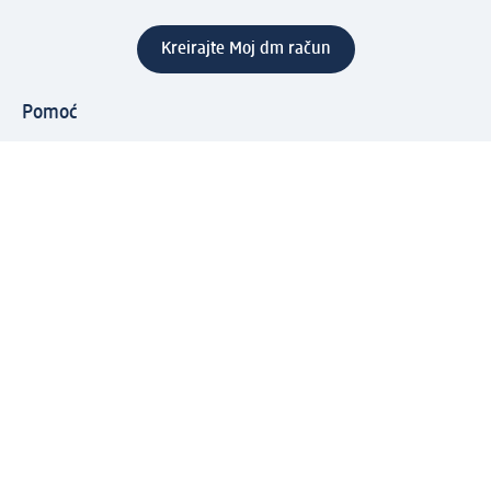
Kreirajte Moj dm račun
Pomoć
Programi i usluge
dm služba za korisnike
Načini i troškovi dostave
Povrat proizvoda
Preduzeće
O nama
Odgovornost
Karijera
PR i mediji
Svijet proizvoda
dm Svijet