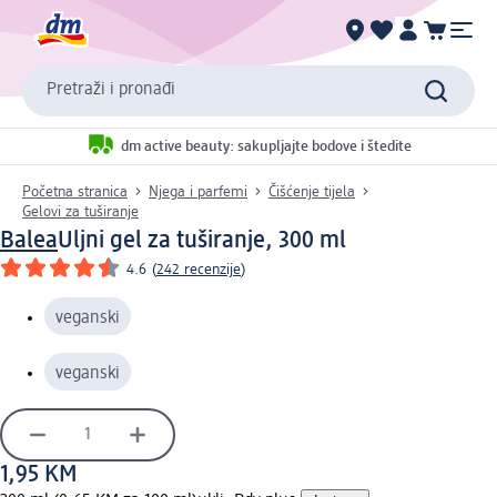
Pretraži i pronađi
dm active beauty: sakupljajte bodove i štedite
Početna stranica
Njega i parfemi
Čišćenje tijela
Gelovi za tuširanje
Balea
Uljni gel za tuširanje, 300 ml
4.6
(
242 recenzije
)
veganski
veganski
1,95 KM