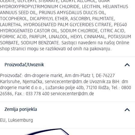
OLEATE, GLYCERYL STEARATE, LAURYL ALCOHOL, GUAR
HYDROXYPROPYLTRIMONIUM CHLORIDE, LECITHIN, HELIANTHUS
ANNUUS SEED OIL, PRUNUS AMYGDALUS DULCIS OIL,
TOCOPHEROL, DICAPRYLYL ETHER, ASCORBYL PALMITATE,
LAURETH4, HYDROGENATED PALM GLYCERIDES CITRATE, PEG40
HYDROGENATED CASTOR OIL, SODIUM CHLORIDE, CITRIC ACID,
FORMIC ACID, PARFUM, LINALOOL, HEXYL CINNAMAL, POTASSIUM
SORBATE, SODIUM BENZOATE. Sastojci navedeni na našoj Online
shop stranici mogu se razlikovati od onih na pakovanju.
Proizvođač/Uvoznik
Proizvođač: dm-drogerie markt, Am dm-Platz 1, DE-76227
Karlsruhe, Njemačka, servicecenter@dm.de Uvoznik za BiH: dm
drogerie markt d.o.o., Lužansko polje 40b, 71210 Ilidža; Tel.: 0800
26586, Fax.: 033 778 400 servicecenter@dm.de
Zemlja porijekla
EU, Luksemburg