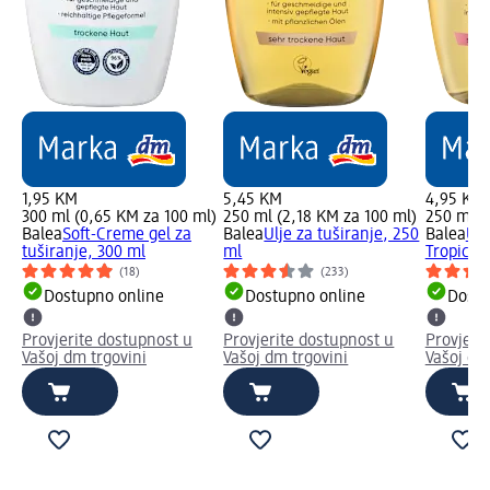
1,95 KM
5,45 KM
4,95 KM
300 ml (0,65 KM za 100 ml)
250 ml (2,18 KM za 100 ml)
250 ml (
Balea
Soft-Creme gel za
Balea
Ulje za tuširanje, 250
Balea
Ulj
tuširanje, 300 ml
ml
Tropical
(18)
(233)
Dostupno online
Dostupno online
Dostu
Provjerite dostupnost u
Provjerite dostupnost u
Provjeri
Vašoj dm trgovini
Vašoj dm trgovini
Vašoj dm