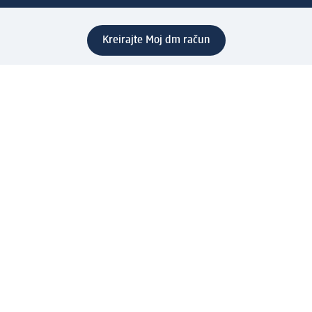
Kreirajte Moj dm račun
Pomoć
Programi i usluge
dm služba za korisnike
Načini i troškovi dostave
Povrat proizvoda
Preduzeće
O nama
Odgovornost
Karijera
PR i mediji
Svijet proizvoda
dm Svijet