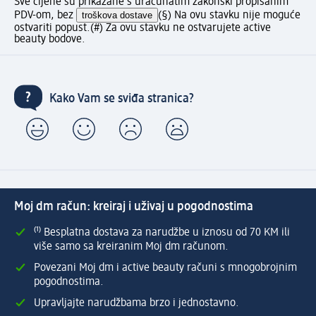
Sve cijene su prikazane s uračunatim zakonski propisanim
PDV-om, bez
troškova dostave
(§) Na ovu stavku nije moguće
ostvariti popust.
(#) Za ovu stavku ne ostvarujete active
beauty bodove.
Kako Vam se sviđa stranica?
Moj dm račun: kreiraj i uživaj u pogodnostima
⁽¹⁾ Besplatna dostava za narudžbe u iznosu od 70 KM ili
više samo sa kreiranim Moj dm računom.
Povezani Moj dm i active beauty računi s mnogobrojnim
pogodnostima.
Upravljajte narudžbama brzo i jednostavno.