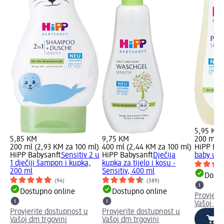
5,95 KM
5,85 KM
9,75 KM
200 ml (
200 ml (2,93 KM za 100 ml)
400 ml (2,44 KM za 100 ml)
HiPP Bab
HiPP Babysanft
Sensitiv 2 u
HiPP Babysanft
Dječija
baby ulj
1 dječiji šampon i kupka,
kupka za tijelo i kosu -
200 ml
Sensitiv, 400 ml
Dostu
(94)
(389)
Dostupno online
Dostupno online
Provjeri
Vašoj dm
Provjerite dostupnost u
Provjerite dostupnost u
Vašoj dm trgovini
Vašoj dm trgovini