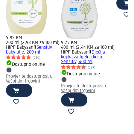
5,95 KM
200 ml (2,98 KM za 100 ml)
9,75 KM
HiPP Babysanft
Sensitiv
400 ml (2,44 KM za 100 ml)
baby ulje, 200 ml
HiPP Babysanft
Dječija
kupka za tijelo i kosu -
(750)
Sensitiv, 400 ml
Dostupno online
(389)
Dostupno online
Provjerite dostupnost u
Vašoj dm trgovini
Provjerite dostupnost u
Vašoj dm trgovini