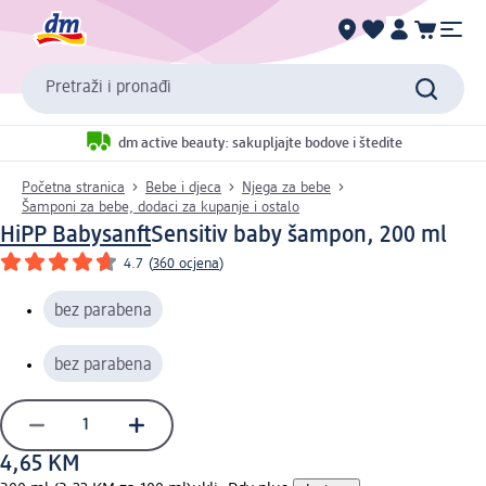
Pretraži i pronađi
dm active beauty: sakupljajte bodove i štedite
Početna stranica
Bebe i djeca
Njega za bebe
Šamponi za bebe, dodaci za kupanje i ostalo
HiPP Babysanft
Sensitiv baby šampon, 200 ml
4.7
(
360 ocjena
)
bez parabena
bez parabena
4,65 KM