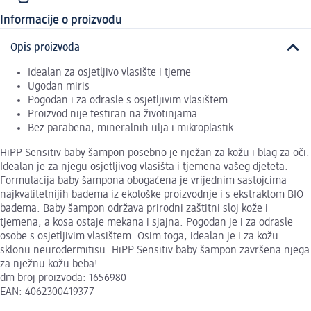
Informacije o proizvodu
Opis proizvoda
Idealan za osjetljivo vlasište i tjeme
Ugodan miris
Pogodan i za odrasle s osjetljivim vlasištem
Proizvod nije testiran na životinjama
Bez parabena, mineralnih ulja i mikroplastik
HiPP Sensitiv baby šampon posebno je nježan za kožu i blag za oči.
Idealan je za njegu osjetljivog vlasišta i tjemena vašeg djeteta.
Formulacija baby šampona obogaćena je vrijednim sastojcima
najkvalitetnijih badema iz ekološke proizvodnje i s ekstraktom BIO
badema. Baby šampon održava prirodni zaštitni sloj kože i
tjemena, a kosa ostaje mekana i sjajna. Pogodan je i za odrasle
osobe s osjetljivim vlasištem. Osim toga, idealan je i za kožu
sklonu neurodermitisu. HiPP Sensitiv baby šampon završena njega
za nježnu kožu beba!
dm broj proizvoda: 1656980
EAN: 4062300419377