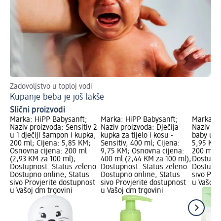
Zadovoljstvo u toploj vodi
Sav
Kupanje beba je još lakše
Ši
Slični proizvodi
Marka: HiPP Babysanft;
Marka: HiPP Babysanft;
Marka: H
Naziv proizvoda: Sensitiv 2
Naziv proizvoda: Dječija
Naziv pr
u 1 dječiji šampon i kupka,
kupka za tijelo i kosu -
baby ulje
200 ml; Cijena: 5,85 KM;
Sensitiv, 400 ml; Cijena:
5,95 KM;
Osnovna cijena: 200 ml
9,75 KM; Osnovna cijena:
200 ml (
(2,93 KM za 100 ml);
400 ml (2,44 KM za 100 ml);
Dostupno
Dostupnost: Status zeleno
Dostupnost: Status zeleno
Dostupno
Dostupno online, Status
Dostupno online, Status
sivo Pro
sivo Provjerite dostupnost
sivo Provjerite dostupnost
u Vašoj 
u Vašoj dm trgovini
u Vašoj dm trgovini