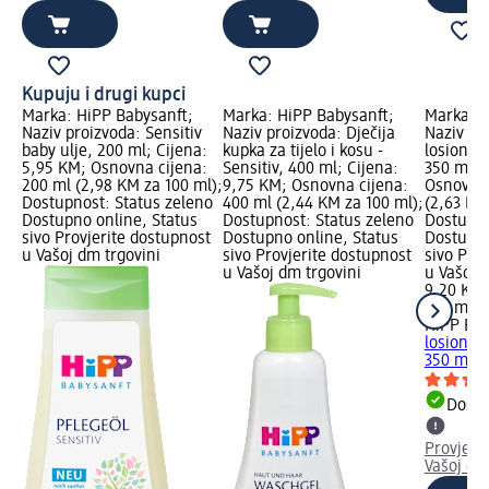
Kupuju i drugi kupci
Marka: HiPP Babysanft;
Marka: HiPP Babysanft;
Marka: H
Naziv proizvoda: Sensitiv
Naziv proizvoda: Dječija
Naziv pro
baby ulje, 200 ml; Cijena:
kupka za tijelo i kosu -
losion za 
5,95 KM; Osnovna cijena:
Sensitiv, 400 ml; Cijena:
350 ml; 
200 ml (2,98 KM za 100 ml);
9,75 KM; Osnovna cijena:
Osnovna 
Dostupnost: Status zeleno
400 ml (2,44 KM za 100 ml);
(2,63 KM
Dostupno online, Status
Dostupnost: Status zeleno
Dostupno
sivo Provjerite dostupnost
Dostupno online, Status
Dostupno
u Vašoj dm trgovini
sivo Provjerite dostupnost
sivo Pro
u Vašoj dm trgovini
u Vašoj 
9,20 KM
350 ml (
HiPP Bab
losion za 
350 ml
Dostu
Provjeri
Vašoj dm