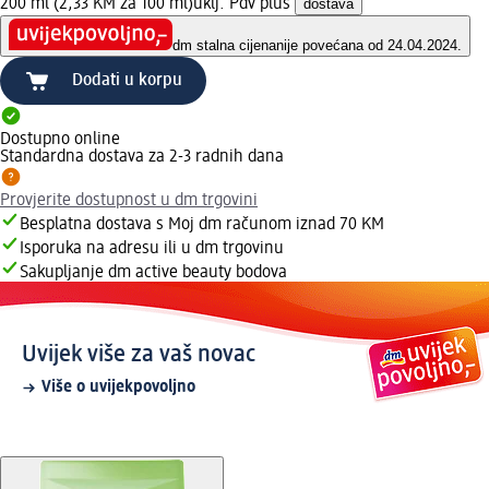
200 ml (2,33 KM za 100 ml)
uklj. Pdv plus
dostava
dm stalna cijena
nije povećana od 24.04.2024.
Dodati u korpu
Dostupno online
Standardna dostava za 2-3 radnih dana
Provjerite dostupnost u dm trgovini
Besplatna dostava s Moj dm računom iznad 70 KM
Isporuka na adresu ili u dm trgovinu
Sakupljanje dm active beauty bodova
Uvijek više za vaš novac
Više o uvijekpovoljno