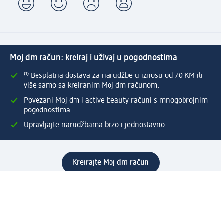
Moj dm račun: kreiraj i uživaj u pogodnostima
⁽¹⁾ Besplatna dostava za narudžbe u iznosu od 70 KM ili
više samo sa kreiranim Moj dm računom.
Povezani Moj dm i active beauty računi s mnogobrojnim
pogodnostima.
Upravljajte narudžbama brzo i jednostavno.
Kreirajte Moj dm račun
Pomoć
Programi i usluge
dm služba za korisnike