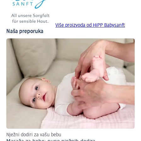
Više proizvoda od HiPP Babysanft
Naša preporuka
Nježni dodiri za vašu bebu
Sla