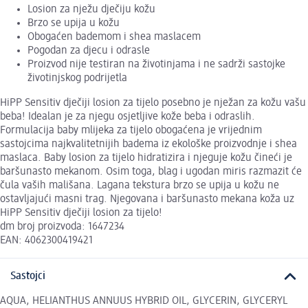
Losion za nježu dječiju kožu
Brzo se upija u kožu
Obogaćen bademom i shea maslacem
Pogodan za djecu i odrasle
Proizvod nije testiran na životinjama i ne sadrži sastojke
životinjskog podrijetla
HiPP Sensitiv dječiji losion za tijelo posebno je nježan za kožu vašu
beba! Idealan je za njegu osjetljive kože beba i odraslih.
Formulacija baby mlijeka za tijelo obogaćena je vrijednim
sastojcima najkvalitetnijih badema iz ekološke proizvodnje i shea
maslaca. Baby losion za tijelo hidratizira i njeguje kožu čineći je
baršunasto mekanom. Osim toga, blag i ugodan miris razmazit će
čula vaših mališana. Lagana tekstura brzo se upija u kožu ne
ostavljajući masni trag. Njegovana i baršunasto mekana koža uz
HiPP Sensitiv dječiji losion za tijelo!
dm broj proizvoda: 1647234
EAN: 4062300419421
Sastojci
AQUA, HELIANTHUS ANNUUS HYBRID OIL, GLYCERIN, GLYCERYL