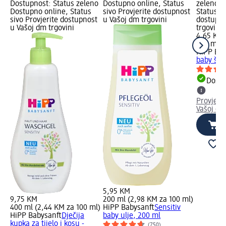
Dostupnost: Status zeleno
Dostupno online, Status
zeleno D
Dostupno online, Status
sivo Provjerite dostupnost
Status si
sivo Provjerite dostupnost
u Vašoj dm trgovini
dostupno
u Vašoj dm trgovini
trgovini
4,65 KM
200 ml (
HiPP Bab
baby ša
Dostu
Provjeri
Vašoj dm
5,95 KM
9,75 KM
200 ml (2,98 KM za 100 ml)
400 ml (2,44 KM za 100 ml)
HiPP Babysanft
Sensitiv
HiPP Babysanft
Dječija
baby ulje, 200 ml
kupka za tijelo i kosu -
(750)