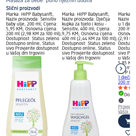
Masaža za bebe: puno nježnih dodira
Us
Slični proizvodi
Marka: HiPP Babysanft;
Marka: HiPP Babysanft;
Marka: H
Naziv proizvoda: Sensitiv
Naziv proizvoda: Dječija
Naziv pro
baby ulje, 200 ml; Cijena:
kupka za tijelo i kosu -
u 1 dječi
5,95 KM; Osnovna cijena:
Sensitiv, 400 ml; Cijena:
200 ml; 
200 ml (2,98 KM za 100 ml);
9,75 KM; Osnovna cijena:
Osnovna 
Dostupnost: Status zeleno
400 ml (2,44 KM za 100 ml);
(2,93 KM
Dostupno online, Status
Dostupnost: Status zeleno
Dostupno
sivo Provjerite dostupnost
Dostupno online, Status
Dostupno
u Vašoj dm trgovini
sivo Provjerite dostupnost
sivo Pro
u Vašoj dm trgovini
u Vašoj 
5,85 KM
200 ml (
HiPP Bab
1 dječiji
200 ml
Dostu
Provjeri
Vašoj dm