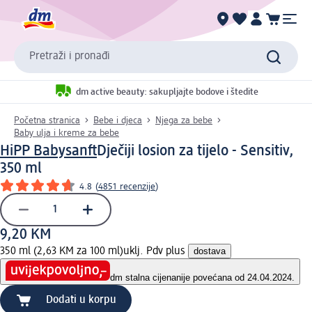
Pretraži i pronađi
dm active beauty: sakupljajte bodove i štedite
Početna stranica
Bebe i djeca
Njega za bebe
Baby ulja i kreme za bebe
HiPP Babysanft
Dječiji losion za tijelo - Sensitiv,
350 ml
4.8
(
4851 recenzije
)
9,20 KM
350 ml (2,63 KM za 100 ml)
uklj. Pdv plus
dostava
dm stalna cijena
nije povećana od 24.04.2024.
Dodati u korpu