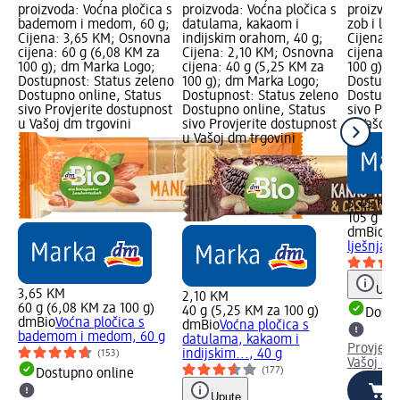
proizvoda: Voćna pločica s
proizvoda: Voćna pločica s
proizvoda
bademom i medom, 60 g;
datulama, kakaom i
zob i lje
Cijena: 3,65 KM; Osnovna
indijskim orahom, 40 g;
Cijena: 
cijena: 60 g (6,08 KM za
Cijena: 2,10 KM; Osnovna
cijena: 1
100 g); dm Marka Logo;
cijena: 40 g (5,25 KM za
100 g); 
Dostupnost: Status zeleno
100 g); dm Marka Logo;
Dostupno
Dostupno online, Status
Dostupnost: Status zeleno
Dostupno
sivo Provjerite dostupnost
Dostupno online, Status
sivo Pro
u Vašoj dm trgovini
sivo Provjerite dostupnost
u Vašoj 
u Vašoj dm trgovini
5,45 KM
105 g (5,
dmBio
Mü
lješnjak,
Uput
3,65 KM
2,10 KM
60 g (6,08 KM za 100 g)
40 g (5,25 KM za 100 g)
Dostu
dmBio
Voćna pločica s
dmBio
Voćna pločica s
bademom i medom, 60 g
datulama, kakaom i
Provjeri
indijskim..., 40 g
(153)
Vašoj dm
(177)
Dostupno online
Upute