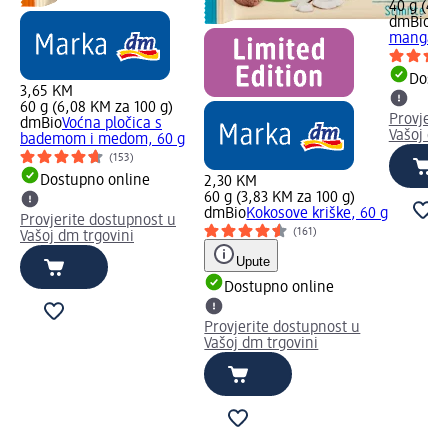
40 g (4,
dmBio
Vo
manga, 
Dostu
3,65 KM
60 g (6,08 KM za 100 g)
Provjeri
dmBio
Voćna pločica s
Vašoj dm
bademom i medom, 60 g
(153)
Dostupno online
2,30 KM
60 g (3,83 KM za 100 g)
dmBio
Kokosove kriške, 60 g
Provjerite dostupnost u
(161)
Vašoj dm trgovini
Upute
Dostupno online
Provjerite dostupnost u
Vašoj dm trgovini