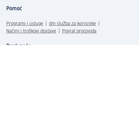
Pomoć
Programi i usluge
dm služba za korisnike
Načini i troškovi dostave
Povrat proizvoda
Preduzeće
O nama
Odgovornost
Karijera
PR i mediji
Svijet proizvoda
dm Svijet