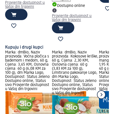
Provjerite dostupnost u
Dostupno online
Vašoj dm trgovini
Provjerite dostupnost u
Vašoj dm trgovini
Kupuju i drugi kupci
Marka: dmBio; Naziv
Marka: dmBio; Naziv
Marka: d
proizvoda: Voćna pločica s
proizvoda: Kokosove kriške,
proizvod
bademom i medom, 60 g;
60 g; Cijena: 2,30 KM;
manga, 4
Cijena: 3,65 KM; Osnovna
Osnovna cijena: 60 g
1,95 KM;
cijena: 60 g (6,08 KM za
(3,83 KM za 100 g);
40 g (4,
100 g); dm Marka Logo;
Limitirano pakovanje Logo,
Marka Lo
Dostupnost: Status zeleno
dm Marka Logo;
Status z
Dostupno online, Status
Dostupnost: Status zeleno
online, S
sivo Provjerite dostupnost
Dostupno online, Status
Provjeri
u Vašoj dm trgovini
sivo Provjerite dostupnost
Vašoj dm
u Vašoj dm trgovini
1,95 KM