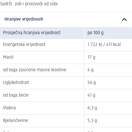
Sadrži: zob i proizvodi od zobi
Hranjive vrijednosti
Prosječna hranjiva vrijednost
po 100 g
Energetska vrijednost
1.722 kJ / 411 kcal
Masti
17 g
od toga zasićene masne kiseline
4 g
Ugljikohidrati
56 g
od toga šećer
41 g
Vlakna
6,3 g
Bjelančevine
5,3 g