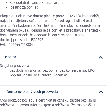
Bez dodatnih konzervansa i aroma
Idealno za ponijeti
Blagi slatki okus ove dmBio pločice proizlazi iz voća koje sadrži,
najvećim dijelom, sušene hurme. Pored toga, indijski orah,
aromatični bademi i pečeni lješnjaci, čine pločicu jedinstvenim
doživljajem okusa. Idealna je za ponijeti i predstavlja energetski
bogat međuobrok, bez dodatnih konzervansa i aroma.
dm broj proizvoda: 1539597
EAN: 4066447168884
Osobine
Svojstva proizvoda:
bez dodanih aroma, bez bojila, bez konzervansa, EKO,
vegetarijanski, bez laktoze, veganski
Informacije o održivosti proizvoda
Ovaj proizvod posjeduje certifikat ili oznaku zaštite okoliša ili
održivosti. S ovom informacijom o održivosti želimo olakšati