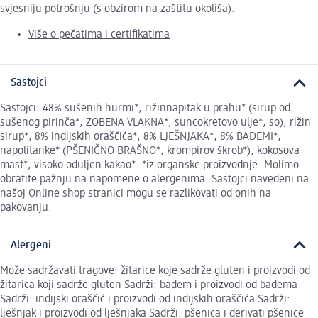
svjesniju potrošnju (s obzirom na zaštitu okoliša).
Više o pečatima i certifikatima
Sastojci
Sastojci: 48% sušenih hurmi*, rižinnapitak u prahu* (sirup od
sušenog pirinča*, ZOBENA VLAKNA*, suncokretovo ulje*, so), rižin
sirup*, 8% indijskih oraščića*, 8% LJEŠNJAKA*, 8% BADEMI*,
napolitanke* (PŠENIČNO BRAŠNO*, krompirov škrob*), kokosova
mast*, visoko oduljen kakao*. *iz organske proizvodnje. Molimo
obratite pažnju na napomene o alergenima. Sastojci navedeni na
našoj Online shop stranici mogu se razlikovati od onih na
pakovanju.
Alergeni
Može sadržavati tragove: žitarice koje sadrže gluten i proizvodi od
žitarica koji sadrže gluten Sadrži: badem i proizvodi od badema
Sadrži: indijski oraščić i proizvodi od indijskih oraščića Sadrži:
lješnjak i proizvodi od lješnjaka Sadrži: pšenica i derivati pšenice