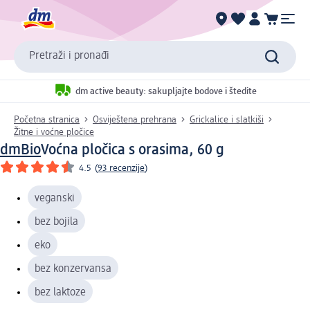
Pretraži i pronađi
dm active beauty: sakupljajte bodove i štedite
Početna stranica
Osviještena prehrana
Grickalice i slatkiši
Žitne i voćne pločice
dmBio
Voćna pločica s orasima, 60 g
4.5
(
93 recenzije
)
veganski
bez bojila
eko
bez konzervansa
bez laktoze