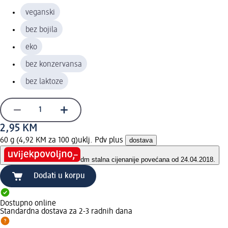
veganski
bez bojila
eko
bez konzervansa
bez laktoze
2,95 KM
60 g (4,92 KM za 100 g)
uklj. Pdv plus
dostava
dm stalna cijena
nije povećana od 24.04.2018.
Dodati u korpu
Dostupno online
Standardna dostava za 2-3 radnih dana