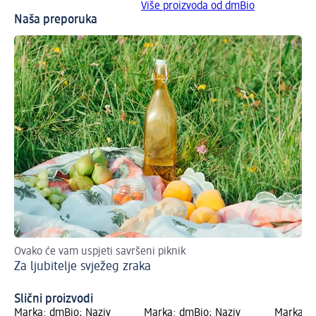
Više proizvoda od dmBio
Naša preporuka
Ovako će vam uspjeti savršeni piknik
Na 
Za ljubitelje svježeg zraka
na
St
Slični proizvodi
Marka: dmBio; Naziv
Marka: dmBio; Naziv
Marka: d