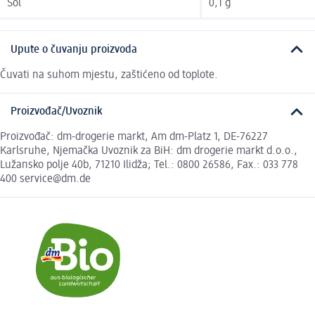
Sol
0,1 g
Upute o čuvanju proizvoda
Čuvati na suhom mjestu, zaštićeno od toplote.
Proizvođač/Uvoznik
Proizvođač: dm-drogerie markt, Am dm-Platz 1, DE-76227
Karlsruhe, Njemačka Uvoznik za BiH: dm drogerie markt d.o.o.,
Lužansko polje 40b, 71210 Ilidža; Tel.: 0800 26586, Fax.: 033 778
400 service@dm.de