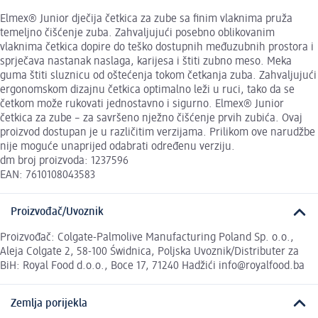
Elmex® Junior dječija četkica za zube sa finim vlaknima pruža
temeljno čišćenje zuba. Zahvaljujući posebno oblikovanim
vlaknima četkica dopire do teško dostupnih međuzubnih prostora i
sprječava nastanak naslaga, karijesa i štiti zubno meso. Meka
guma štiti sluznicu od oštećenja tokom četkanja zuba. Zahvaljujući
ergonomskom dizajnu četkica optimalno leži u ruci, tako da se
četkom može rukovati jednostavno i sigurno. Elmex® Junior
četkica za zube – za savršeno nježno čišćenje prvih zubića. Ovaj
proizvod dostupan je u različitim verzijama. Prilikom ove narudžbe
nije moguće unaprijed odabrati određenu verziju.
dm broj proizvoda: 1237596
EAN: 7610108043583
Proizvođač/Uvoznik
Proizvođač: Colgate-Palmolive Manufacturing Poland Sp. o.o.,
Aleja Colgate 2, 58-100 Świdnica, Poljska Uvoznik/Distributer za
BiH: Royal Food d.o.o., Boce 17, 71240 Hadžići info@royalfood.ba
Zemlja porijekla