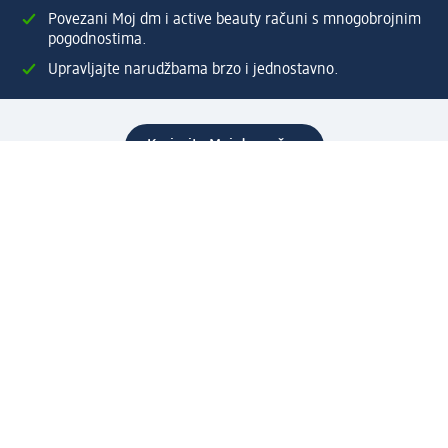
Povezani Moj dm i active beauty računi s mnogobrojnim
pogodnostima.
Upravljajte narudžbama brzo i jednostavno.
Kreirajte Moj dm račun
Pomoć
Programi i usluge
dm služba za korisnike
Načini i troškovi dostave
Povrat proizvoda
Preduzeće
O nama
Odgovornost
Karijera
PR i mediji
Svijet proizvoda
dm Svijet