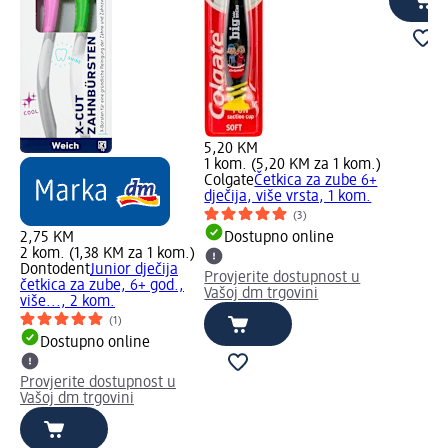
5,20 KM
1 kom. (5,20 KM za 1 kom.)
Colgate
Četkica za zube 6+
dječija, više vrsta, 1 kom.
(3)
2,75 KM
Dostupno online
2 kom. (1,38 KM za 1 kom.)
Dontodent
Junior dječija
Provjerite dostupnost u
četkica za zube, 6+ god.,
Vašoj dm trgovini
više..., 2 kom.
(1)
Dostupno online
Provjerite dostupnost u
Vašoj dm trgovini