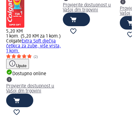
Provjerite dostupnost u
Provjeri
Vašoj dm trgovini
Vašoj dm
5,20 KM
1 kom. (5,20 KM za 1 kom.)
Colgate
Extra Soft dječija
četkica za zube, više vrsta,
1 kom.
(2)
Upute
Dostupno online
Provjerite dostupnost u
Vašoj dm trgovini