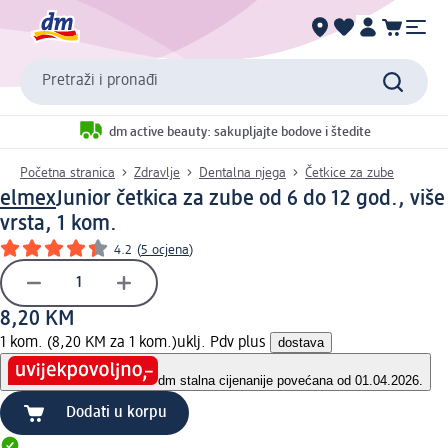
Pretraži i pronađi
dm active beauty: sakupljajte bodove i štedite
Početna stranica
Zdravlje
Dentalna njega
Četkice za zube
elmex
Junior četkica za zube od 6 do 12 god., više
vrsta, 1 kom.
4.2
(
5 ocjena
)
8,20 KM
1 kom. (8,20 KM za 1 kom.)
uklj. Pdv plus
dostava
dm stalna cijena
nije povećana od 01.04.2026.
Dodati u korpu