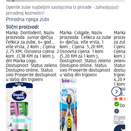
Operite zube najboljim sastojcima iz prirode - zahvaljujući
Pro
prirodnoj kozmetici!
tem
Prirodna njega zubi
De
Slični proizvodi
Marka: Dontodent; Naziv
Marka: Colgate; Naziv
Marka: P
proizvoda: Junior dječija
proizvoda: Četkica za zube
proizvoda
četkica za zube, 6+ god.,
6+ dječija, više vrsta, 1
za zube, 
više vrsta, 2 kom.; Cijena:
kom.; Cijena: 5,20 KM;
Cijena: 
2,75 KM; Osnovna cijena: 2
Osnovna cijena: 1 kom.
cijena: 1
kom. (1,38 KM za 1 kom.);
(5,20 KM za 1 kom.);
kom.); D
dm Marka Logo;
Dostupnost: Status zeleno
zeleno D
Dostupnost: Status zeleno
Dostupno online, Status
Status si
Dostupno online, Status
sivo Provjerite dostupnost
dostupno
sivo Provjerite dostupnost
u Vašoj dm trgovini
trgovini
u Vašoj dm trgovini
4,20 KM
1 kom. (
Peppa Pi
zube, viš
Dostu
Provjeri
Vašoj dm