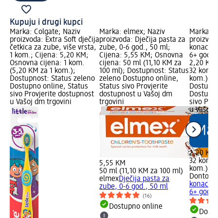
Kupuju i drugi kupci
Marka: Colgate; Naziv
Marka: elmex; Naziv
Marka: D
proizvoda: Extra Soft dječija
proizvoda: Dječija pasta za
proizvoda
četkica za zube, više vrsta,
zube, 0-6 god., 50 ml;
konac za
1 kom.; Cijena: 5,20 KM;
Cijena: 5,55 KM; Osnovna
6+ god.,
Osnovna cijena: 1 kom.
cijena: 50 ml (11,10 KM za
2,20 KM;
(5,20 KM za 1 kom.);
100 ml); Dostupnost: Status
32 kom. 
Dostupnost: Status zeleno
zeleno Dostupno online,
kom.); d
Dostupno online, Status
Status sivo Provjerite
Dostupno
sivo Provjerite dostupnost
dostupnost u Vašoj dm
Dostupno
u Vašoj dm trgovini
trgovini
sivo Pro
u Vašoj 
2,20 KM
32 kom. 
5,55 KM
kom.)
50 ml (11,10 KM za 100 ml)
Dontode
elmex
Dječija pasta za
konac za
zube, 0-6 god., 50 ml
6+ god.,
(16)
Dostupno online
Dostu