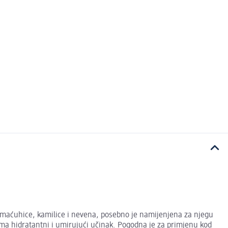
om maćuhice, kamilice i nevena, posebno je namijenjena za njegu
 ima hidratantni i umirujući učinak. Pogodna je za primjenu kod