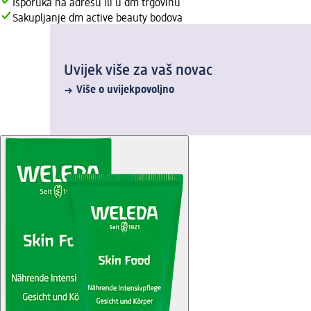
Isporuka na adresu ili u dm trgovinu
Sakupljanje dm active beauty bodova
Uvijek više za vaš novac
Više o uvijekpovoljno