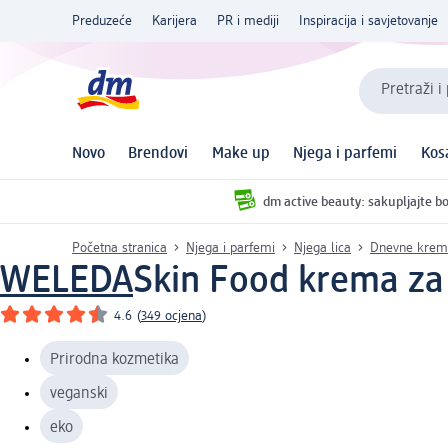
Preduzeće
Karijera
PR i mediji
Inspiracija i savjetovanje
Pretraži i
Novo
Brendovi
Make up
Njega i parfemi
Kos
dm active beauty: sakupljajte bo
Početna stranica
Njega i parfemi
Njega lica
Dnevne kreme
WELEDA
Skin Food krema za n
4.6
(
349 ocjena
)
Prirodna kozmetika
veganski
eko