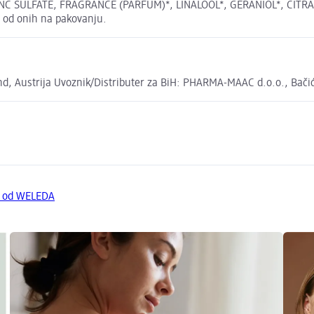
 SULFATE, FRAGRANCE (PARFUM)*, LINALOOL*, GERANIOL*, CITRAL*, 
i od onih na pakovanju.
, Austrija Uvoznik/Distributer za BiH: PHARMA-MAAC d.o.o., Bači
a od WELEDA