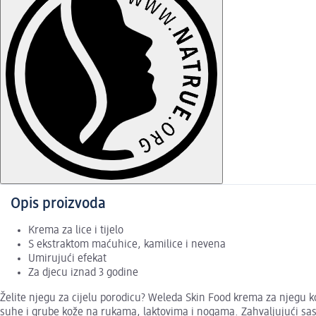
Opis proizvoda
Krema za lice i tijelo
S ekstraktom maćuhice, kamilice i nevena
Umirujući efekat
Za djecu iznad 3 godine
Želite njegu za cijelu porodicu? Weleda Skin Food krema za njegu k
suhe i grube kože na rukama, laktovima i nogama. Zahvaljujući sasto