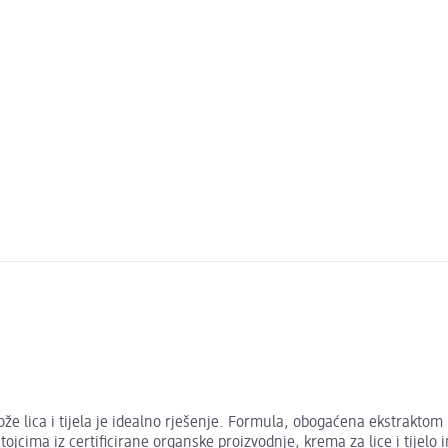
ože lica i tijela je idealno rješenje. Formula, obogaćena ekstrakt
jcima iz certificirane organske proizvodnje, krema za lice i tijelo