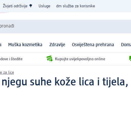
Živjeti održivije 🌳
Usluge
dm služba za korisnike
 pronađi
a
Muška kozmetika
Zdravlje
Osviještena prehrana
Doma
dove i štedite
Kupujte uvijekpovoljno online
 za lice
jegu suhe kože lica i tijela,