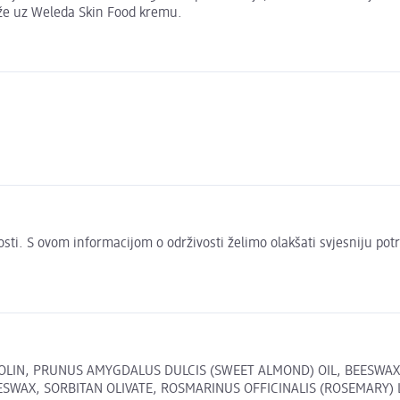
ože uz Weleda Skin Food kremu.
ivosti. S ovom informacijom o održivosti želimo olakšati svjesniju pot
OLIN, PRUNUS AMYGDALUS DULCIS (SWEET ALMOND) OIL, BEESWAX 
ESWAX, SORBITAN OLIVATE, ROSMARINUS OFFICINALIS (ROSEMARY)