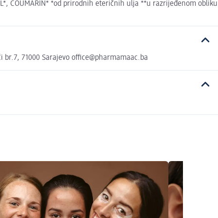
COUMARIN* *od prirodnih eteričnih ulja **u razrijeđenom obliku
ći br.7, 71000 Sarajevo office@pharmamaac.ba