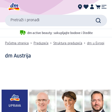
Pretraži i pronađi
dm active beauty: sakupljajte bodove i štedite
Početna stranica
Preduzeće
Struktura preduzeća
dm u Evropi
dm Austrija