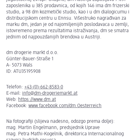
zaposlenika u 385 prodavnica, od kojih 146 ima dm frizerski
studio, a 98 dm kozmetički studio, kao i u dm dialogicumu i
distribucijskom centru u Ennsu. Višestruko nagrađivan za
marku dm, jedan je od najomiljenijih poslodavaca u zemlji,
istovremeno prema rezultatima istraživanja, dm se smatra
jednim od najpouzdanijih brendova u Austriji.
dm drogerie markt d.o.o.
Günter-Bauer-Straße 1
A- 5073 Wals
ID: ATU35195908
Telefon:
+43-(0)-662-8583-0
E-mail:
info@dm-drogeriemarkt.at
Web:
https://www.dm.at
Facebook:
www.facebook.com/dm.Oesterreich
Na fotografiji (slijeva nadesno, odozgo prema dolje):
mag. Martin Engelmann, predsjednik Uprave
mag. Petra Mathi-Kogelnik, direktorica Internacionalnog