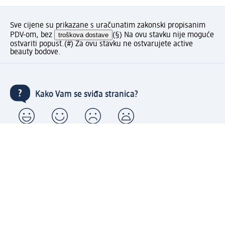
Sve cijene su prikazane s uračunatim zakonski propisanim
PDV-om, bez
troškova dostave
(§) Na ovu stavku nije moguće
ostvariti popust.
(#) Za ovu stavku ne ostvarujete active
beauty bodove.
Kako Vam se sviđa stranica?
Moj dm račun: kreiraj i uživaj u pogodnostima
⁽¹⁾ Besplatna dostava za narudžbe u iznosu od 70 KM ili
više samo sa kreiranim Moj dm računom.
Povezani Moj dm i active beauty računi s mnogobrojnim
pogodnostima.