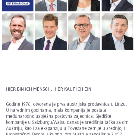
HIER BIN ICH MENSCH, HIER KAUF ICH EIN
Godine 1976. otvorena je prva austrijska prodavnica u Linzu.
U narednim godinama, mala kompanija je postala
međunarodno uspješna poslovna zajednica. Sjedište
kompanije u Salzburgu/Walsu danas je središnja tačka za dm
Austriju, kao i za ekspanziju u Povezane zemlje u srednjoj i
jugoistočnoj Evropi. Ukupno, dm Austrija zapošljava 7.057