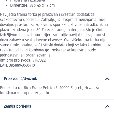
Prostrana i izdržljiva
Dimenzije: 38 x 45 x 19 cm
Navijačka trajna torba je praktičan i svestran dodatak za
svakodnevnu upotrebu. Zahvaljujući svojim dimenzijama, nudi
dovoljno prostora za kupovinu, sportske aktivnosti ili odlazak na
plažu. Izrađena je od 80 % recikliranog materijala, što je čini
izdržljivom i pouzdanom. Njen zanimljiv navijački dizajn unosi
dozu zabave u svakodnevne obaveze. Ova višekratna torba nije
samo funkcionalna, već i stilski dodatak koji se lako kombinuje uz
različite odjevne kombinacije. Neka svaka kupovina bude
jednostavnija i organizovanija.
dm broj proizvoda: 3147322
EAN: 3858896060410
Proizvođač/Uvoznik
Benek d.o.o. Ulica Frane Petrića 3, 10000 Zagreb, Hrvatska
info@marketing-materijali.hr
Zemlja porijekla