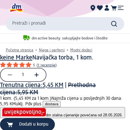
Pretraži i pronađi
dm active beauty: sakupljajte bodove i štedite
Početna stranica
Njega i parfemi
Modni dodaci
keine Marke
Navijačka torba, 1 kom.
5
(
1 recenzije
)
Trenutna cijena:
5,45 KM
|
Prethodna
cijena:
5,95 KM
1 kom. (5,45 KM za 1 kom.)
Najniža cijena u posljednjih 30 dana:
5,95 KM
uklj. Pdv plus
dostava
dm stalna cijena
nije povećana od 28.05.2026.
Dodati u korpu