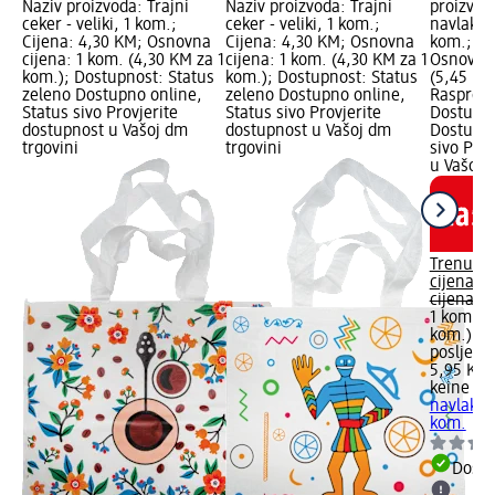
Naziv proizvoda: Trajni
Naziv proizvoda: Trajni
proizvod
ceker - veliki, 1 kom.;
ceker - veliki, 1 kom.;
navlake z
Cijena: 4,30 KM; Osnovna
Cijena: 4,30 KM; Osnovna
kom.; Ci
cijena: 1 kom. (4,30 KM za 1
cijena: 1 kom. (4,30 KM za 1
Osnovna 
kom.); Dostupnost: Status
kom.); Dostupnost: Status
(5,45 KM
zeleno Dostupno online,
zeleno Dostupno online,
Rasproda
Status sivo Provjerite
Status sivo Provjerite
Dostupno
dostupnost u Vašoj dm
dostupnost u Vašoj dm
Dostupno
trgovini
trgovini
sivo Pro
u Vašoj 
Trenutn
cijena:
5
cijena:
5
1 kom. (
kom.)
Naj
posljedn
5,95 KM
keine Ma
navlake z
kom.
Dostu