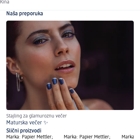
Kina
Naša preporuka
Stajling za glamuroznu večer
Maturska večer ✨
Slični proizvodi
Marka: Papier Mettler;
Marka: Papier Mettler;
Marka: k