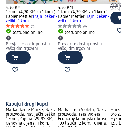
Provjeri
4,30 KM
4,30 KM
Vašoj dm
1 kom. (4,30 KM za 1 kom.)
1 kom. (4,30 KM za 1 kom.)
Papier Mettler
Trajni ceker -
Papier Mettler
Trajni ceker -
veliki, 1 kom.
veliki, 1 kom.
(1)
(0)
Dostupno online
Dostupno online
Provjerite dostupnost u
Provjerite dostupnost u
Vašoj dm trgovini
Vašoj dm trgovini
Kupuju i drugi kupci
Marka: keine Marke; Naziv
Marka: Teta Violeta; Naziv
Marka: V
proizvoda: Navijački peškir,
proizvoda: Teta Violeta
proizvod
1 kom.; Cijena: 29,95 KM;
Economy kuhinjski ubrusi,
Mystic o
Osnovna cijena: 1 kom.
100 listića, 2 kom.; Cijena:
1,55 l; C