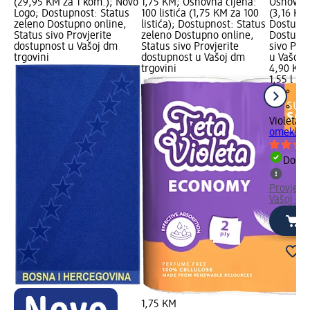
(29,95 KM za 1 kom.); Novo
1,75 KM; Osnovna cijena:
Osnovna 
Logo; Dostupnost: Status
100 listića (1,75 KM za 100
(3,16 KM 
zeleno Dostupno online,
listića); Dostupnost: Status
Dostupno
Status sivo Provjerite
zeleno Dostupno online,
Dostupno
dostupnost u Vašoj dm
Status sivo Provjerite
sivo Pro
trgovini
dostupnost u Vašoj dm
u Vašoj 
trgovini
4,90 KM
1,55 l (3,
Violeta
Ul
omekšivač
Dostu
Provjeri
Vašoj dm
1,75 KM