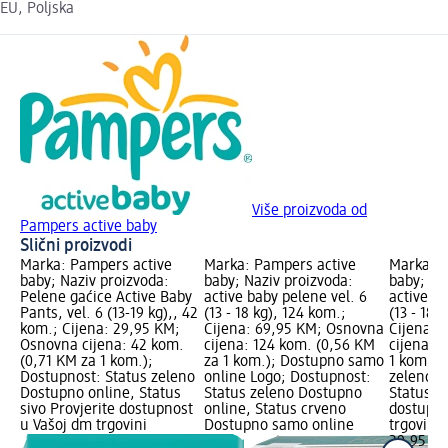
EU, Poljska
Više proizvoda od
Pampers active baby
Slični proizvodi
Marka: Pampers active
Marka: Pampers active
Marka: P
baby; Naziv proizvoda:
baby; Naziv proizvoda:
baby; Na
Pelene gaćice Active Baby
active baby pelene vel. 6
active ba
Pants, vel. 6 (13-19 kg),, 42
(13 - 18 kg), 124 kom.;
(13 - 18 k
kom.; Cijena: 29,95 KM;
Cijena: 69,95 KM; Osnovna
Cijena: 
Osnovna cijena: 42 kom.
cijena: 124 kom. (0,56 KM
cijena: 
(0,71 KM za 1 kom.);
za 1 kom.); Dostupno samo
1 kom.);
Dostupnost: Status zeleno
online Logo; Dostupnost:
zeleno D
Dostupno online, Status
Status zeleno Dostupno
Status si
sivo Provjerite dostupnost
online, Status crveno
dostupno
u Vašoj dm trgovini
Dostupno samo online
trgovini
29,95 K