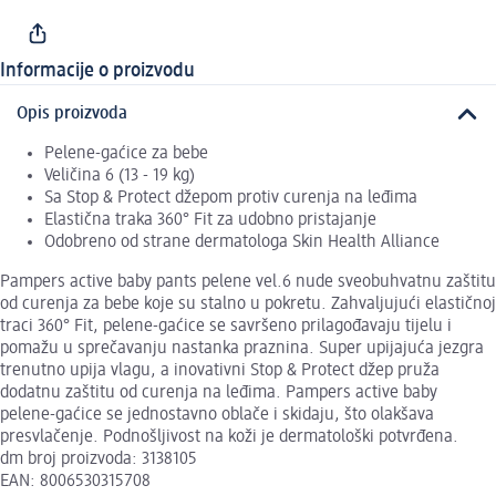
Informacije o proizvodu
Opis proizvoda
Pelene-gaćice za bebe
Veličina 6 (13 - 19 kg)
Sa Stop & Protect džepom protiv curenja na leđima
Elastična traka 360° Fit za udobno pristajanje
Odobreno od strane dermatologa Skin Health Alliance
Pampers active baby pants pelene vel.6 nude sveobuhvatnu zaštitu
od curenja za bebe koje su stalno u pokretu. Zahvaljujući elastičnoj
traci 360° Fit, pelene-gaćice se savršeno prilagođavaju tijelu i
pomažu u sprečavanju nastanka praznina. Super upijajuća jezgra
trenutno upija vlagu, a inovativni Stop & Protect džep pruža
dodatnu zaštitu od curenja na leđima. Pampers active baby
pelene-gaćice se jednostavno oblače i skidaju, što olakšava
presvlačenje. Podnošljivost na koži je dermatološki potvrđena.
dm broj proizvoda: 3138105
EAN: 8006530315708