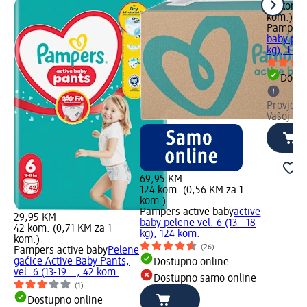
48 kom. 
kom.)
Pampers 
baby pele
kg), 1.41
Dostu
Provjeri
Vašoj dm
69,95 KM
124 kom. (0,56 KM za 1
kom.)
Pampers active baby
active
29,95 KM
baby pelene vel. 6 (13 - 18
42 kom. (0,71 KM za 1
kg), 124 kom.
kom.)
(26)
Pampers active baby
Pelene
gaćice Active Baby Pants,
Dostupno online
vel. 6 (13-19..., 42 kom.
Dostupno samo online
(1)
Dostupno online