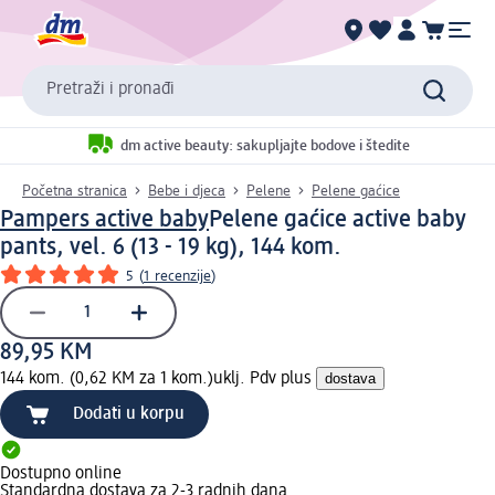
Pretraži i pronađi
dm active beauty: sakupljajte bodove i štedite
Početna stranica
Bebe i djeca
Pelene
Pelene gaćice
Pampers active baby
Pelene gaćice active baby
pants, vel. 6 (13 - 19 kg), 144 kom.
5
(
1 recenzije
)
89,95 KM
144 kom. (0,62 KM za 1 kom.)
uklj. Pdv plus
dostava
Dodati u korpu
Dostupno online
Standardna dostava za 2-3 radnih dana