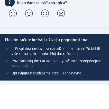
Kako Vam se sviđa stranica?
Moj dm račun: kreiraj i uživaj u pogodnostima
⁽¹⁾ Besplatna dostava za narudžbe u iznosu od 70 KM ili
više samo sa kreiranim Moj dm računom.
Povezani Moj dm i active beauty računi s mnogobrojnim
pogodnostima.
Upravljajte narudžbama brzo i jednostavno.
Kreirajte Moj dm račun
Pomoć