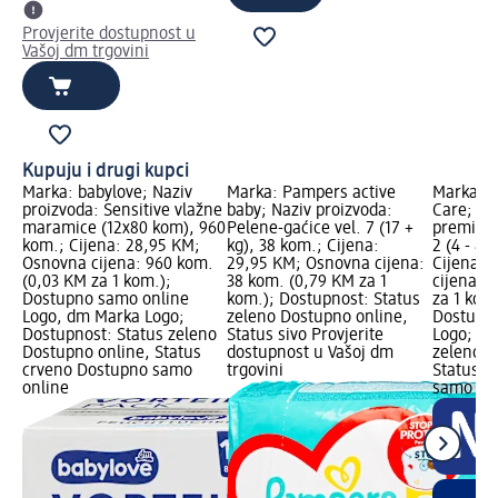
Provjerite dostupnost u
Vašoj dm trgovini
Kupuju i drugi kupci
Marka: babylove; Naziv
Marka: Pampers active
Marka: 
proizvoda: Sensitive vlažne
baby; Naziv proizvoda:
Care; Na
maramice (12x80 kom), 960
Pelene-gaćice vel. 7 (17 +
premium 
kom.; Cijena: 28,95 KM;
kg), 38 kom.; Cijena:
2 (4 - 8 
Osnovna cijena: 960 kom.
29,95 KM; Osnovna cijena:
Cijena: 
(0,03 KM za 1 kom.);
38 kom. (0,79 KM za 1
cijena: 
Dostupno samo online
kom.); Dostupnost: Status
za 1 kom
Logo, dm Marka Logo;
zeleno Dostupno online,
Dostupn
Dostupnost: Status zeleno
Status sivo Provjerite
Logo; Do
Dostupno online, Status
dostupnost u Vašoj dm
zeleno D
crveno Dostupno samo
trgovini
Status c
online
samo on