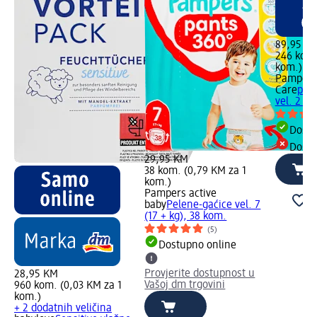
89,95 K
246 kom.
kom.)
Pampers
Care
pre
vel. 2 (4
Dostu
Dostu
29,95 KM
38 kom. (0,79 KM za 1
kom.)
Pampers active
baby
Pelene-gaćice vel. 7
(17 + kg), 38 kom.
(5)
Dostupno online
Provjerite dostupnost u
28,95 KM
Vašoj dm trgovini
960 kom. (0,03 KM za 1
kom.)
+ 2 dodatnih veličina