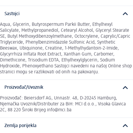
Sastojci
Aqua, Glycerin, Butyrospermum Parkii Butter, Ethylhexyl
Salicylate, Methylpropanediol, Cetearyl Alcohol, Glyceryl Stearate
SE, Butyl Methoxydibenzoylmethane, Octocrylene, Caprylic/Capric
Triglyceride, Phenylbenzimidazole Sulfonic Acid, Synthetic
Beeswax, Ubiquinone, Creatine, 1-Methylhydantoin-2-Imide,
Glycyrrhiza Inflata Root Extract, Xanthan Gum, Carbomer,
Dimethicone, Trisodium EDTA, Ethylhexylglycerin, Sodium
Hydroxide, Phenoxyethano Sastojci navedeni na našoj Online shop
stranici mogu se razlikovati od onih na pakovanju.
Proizvođač/Uvoznik
Proizvođač: Beiersdorf AG, Unnastr. 48, D-20245 Hamburg,
Njemačka Uvoznik/Distributer za BiH: MCI d.o.o., Visoka Glavica
2C, 88 220 Široki Brijeg info@mci.ba
Zemlja porijekla