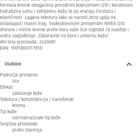
formula kreme obogaćena prirodnim koenzimom Q10 i keratinom
hidratizira suhu i zahtjevnu kožu te joj vraćaju čvrstoću i
elastičnost. Lagana tekstura lako se nanosi,brzo upija ne
ostavljajući masni trag. Svakodnevnom primjenom NIVEA Q10
dnevne i noćne kreme protiv bora vaše lice izgledat će svježije i
vidno zaglađenije. Zaboravite na bore i umornu kožu!
dm broj proizvoda: 2420681
EAN: 9005800357850
Osobine
Područje primjene:
lice
Efekat:
zatezanje kože
Tekstura / konzistencija / nanošenje:
krema
Tip kože:
normalna/svaki tip kože
Svojstva proizvoda:
protiv starenja