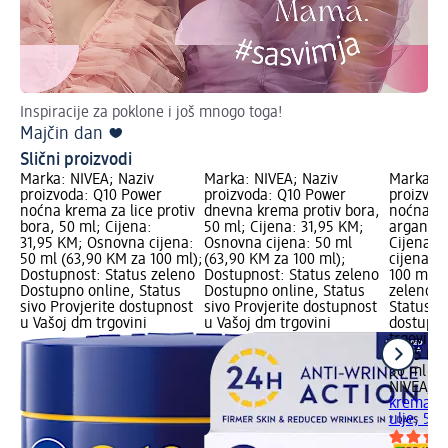
Inspiracije za poklone i još mnogo toga!
Po
Majčin dan ❤️
Da
Slični proizvodi
Marka: NIVEA; Naziv
Marka: NIVEA; Naziv
Marka: N
proizvoda: Q10 Power
proizvoda: Q10 Power
proizvod
noćna krema za lice protiv
dnevna krema protiv bora,
noćna kr
bora, 50 ml; Cijena:
50 ml; Cijena: 31,95 KM;
arganovo
31,95 KM; Osnovna cijena:
Osnovna cijena: 50 ml
Cijena: 
50 ml (63,90 KM za 100 ml);
(63,90 KM za 100 ml);
cijena: 
Dostupnost: Status zeleno
Dostupnost: Status zeleno
100 ml);
Dostupno online, Status
Dostupno online, Status
zeleno D
sivo Provjerite dostupnost
sivo Provjerite dostupnost
Status si
u Vašoj dm trgovini
u Vašoj dm trgovini
dostupno
trgovini
31,95 KM
50 ml (6
NIVEA
Q1
krema za
ulje, 50 