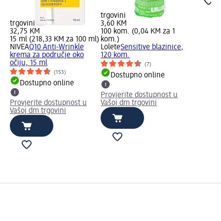
trgovini
trgovini
3,60 KM
32,75 KM
100 kom. (0,04 KM za 1
15 ml (218,33 KM za 100 ml)
kom.)
NIVEA
Q10 Anti-Wrinkle
Lolete
Sensitive blazinice,
krema za područje oko
120 kom.
očiju, 15 ml
(7)
(153)
Dostupno online
Dostupno online
Provjerite dostupnost u
Provjerite dostupnost u
Vašoj dm trgovini
Vašoj dm trgovini