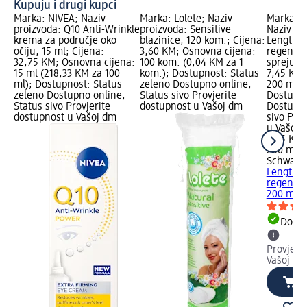
Kupuju i drugi kupci
Marka: NIVEA; Naziv
Marka: Lolete; Naziv
Marka: S
proizvoda: Q10 Anti-Wrinkle
proizvoda: Sensitive
Naziv pr
krema za područje oko
blazinice, 120 kom.; Cijena:
Length E
očiju, 15 ml; Cijena:
3,60 KM; Osnovna cijena:
regenera
32,75 KM; Osnovna cijena:
100 kom. (0,04 KM za 1
spreju, 
15 ml (218,33 KM za 100
kom.); Dostupnost: Status
7,45 KM;
ml); Dostupnost: Status
zeleno Dostupno online,
200 ml (
zeleno Dostupno online,
Status sivo Provjerite
Dostupno
Status sivo Provjerite
dostupnost u Vašoj dm
Dostupno
dostupnost u Vašoj dm
sivo Pro
u Vašoj 
7,45 KM
200 ml (
Schwarzk
Length E
regenera
200 ml
Dostu
Provjeri
Vašoj dm