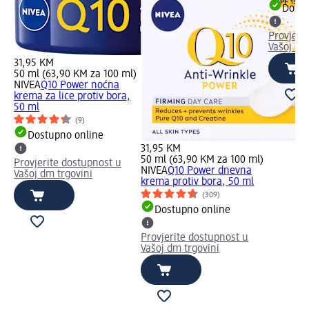
Dostu
Provjeri
Vašoj dm
31,95 KM
50 ml (63,90 KM za 100 ml)
NIVEA
Q10 Power noćna
krema za lice protiv bora,
50 ml
(9)
Dostupno online
31,95 KM
50 ml (63,90 KM za 100 ml)
Provjerite dostupnost u
NIVEA
Q10 Power dnevna
Vašoj dm trgovini
krema protiv bora, 50 ml
(309)
Dostupno online
Provjerite dostupnost u
Vašoj dm trgovini