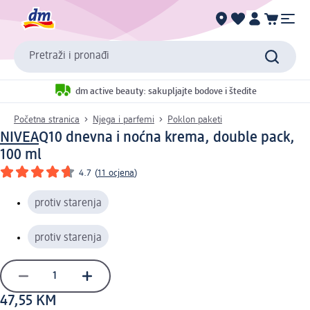
Pretraži i pronađi
dm active beauty: sakupljajte bodove i štedite
Početna stranica
Njega i parfemi
Poklon paketi
NIVEA
Q10 dnevna i noćna krema, double pack,
100 ml
4.7
(
11 ocjena
)
protiv starenja
protiv starenja
47,55 KM