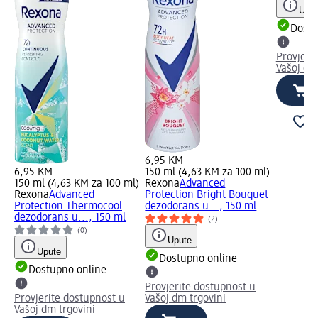
Uput
Dostu
Provjeri
Vašoj dm
6,95 KM
6,95 KM
150 ml (4,63 KM za 100 ml)
150 ml (4,63 KM za 100 ml)
Rexona
Advanced
Rexona
Advanced
Protection Bright Bouquet
Protection Thermocool
dezodorans u..., 150 ml
dezodorans u..., 150 ml
(2)
(0)
Upute
Upute
Dostupno online
Dostupno online
Provjerite dostupnost u
Provjerite dostupnost u
Vašoj dm trgovini
Vašoj dm trgovini