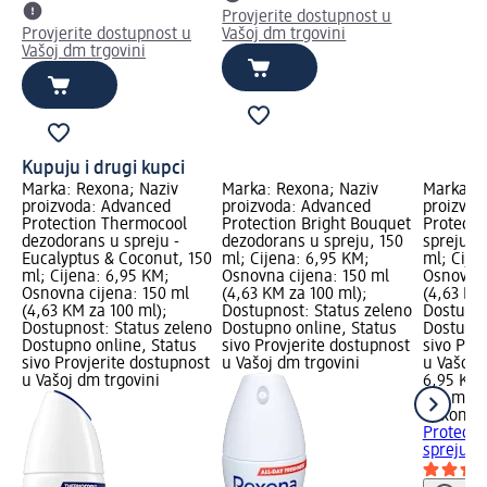
Provjerite dostupnost u
Provjerite dostupnost u
Vašoj dm trgovini
Vašoj dm trgovini
Kupuju i drugi kupci
Marka: Rexona; Naziv
Marka: Rexona; Naziv
Marka: R
proizvoda: Advanced
proizvoda: Advanced
proizvod
Protection Thermocool
Protection Bright Bouquet
Protecti
dezodorans u spreju -
dezodorans u spreju, 150
spreju S
Eucalyptus & Coconut, 150
ml; Cijena: 6,95 KM;
ml; Cije
ml; Cijena: 6,95 KM;
Osnovna cijena: 150 ml
Osnovna 
Osnovna cijena: 150 ml
(4,63 KM za 100 ml);
(4,63 KM
(4,63 KM za 100 ml);
Dostupnost: Status zeleno
Dostupno
Dostupnost: Status zeleno
Dostupno online, Status
Dostupno
Dostupno online, Status
sivo Provjerite dostupnost
sivo Pro
sivo Provjerite dostupnost
u Vašoj dm trgovini
u Vašoj 
u Vašoj dm trgovini
6,95 KM
150 ml (
Rexona
A
Protecti
spreju S