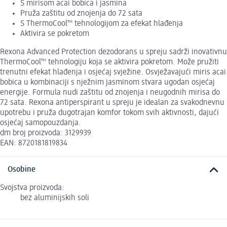
S mirisom acai bobica i jasmina
Pruža zaštitu od znojenja do 72 sata
S ThermoCool™ tehnologijom za efekat hlađenja
Aktivira se pokretom
Rexona Advanced Protection dezodorans u spreju sadrži inovativnu
ThermoCool™ tehnologiju koja se aktivira pokretom. Može pružiti
trenutni efekat hlađenja i osjećaj svježine. Osvježavajući miris acai
bobica u kombinaciji s nježnim jasminom stvara ugodan osjećaj
energije. Formula nudi zaštitu od znojenja i neugodnih mirisa do
72 sata. Rexona antiperspirant u spreju je idealan za svakodnevnu
upotrebu i pruža dugotrajan komfor tokom svih aktivnosti, dajući
osjećaj samopouzdanja.
dm broj proizvoda: 3129939
EAN: 8720181819834
Osobine
Svojstva proizvoda:
bez aluminijskih soli