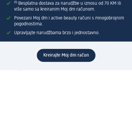
⁽¹⁾ Besplatna dostava za narudžbe u iznosu od 70 KM ili
više samo sa kreiranim Moj dm računom.
Povezani Moj dm i active beauty računi s mnogobrojnim
pogodnostima.
Upravljajte narudžbama brzo i jednostavno.
Kreirajte Moj dm račun
Pomoć
Programi i usluge
dm služba za korisnike
Načini i troškovi dostave
Povrat proizvoda
Preduzeće
O nama
Odgovornost
Karijera
PR i mediji
Svijet proizvoda