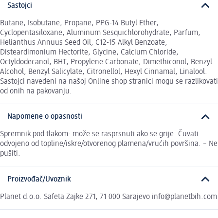
Sastojci
Butane, Isobutane, Propane, PPG-14 Butyl Ether,
Cyclopentasiloxane, Aluminum Sesquichlorohydrate, Parfum,
Helianthus Annuus Seed Oil, C12-15 Alkyl Benzoate,
Disteardimonium Hectorite, Glycine, Calcium Chloride,
Octyldodecanol, BHT, Propylene Carbonate, Dimethiconol, Benzyl
Alcohol, Benzyl Salicylate, Citronellol, Hexyl Cinnamal, Linalool.
Sastojci navedeni na našoj Online shop stranici mogu se razlikovati
od onih na pakovanju.
Napomene o opasnosti
Spremnik pod tlakom: može se rasprsnuti ako se grije. Čuvati
odvojeno od topline/iskre/otvorenog plamena/vrućih površina. – Ne
pušiti.
Proizvođač/Uvoznik
Planet d.o.o. Safeta Zajke 271, 71 000 Sarajevo info@planetbih.com