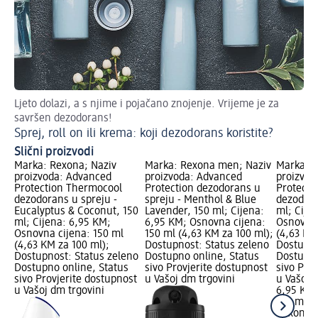
Ljeto dolazi, a s njime i pojačano znojenje. Vrijeme je za
De
savršen dezodorans!
Do
Sprej, roll on ili krema: koji dezodorans koristite?
Slični proizvodi
Marka: Rexona; Naziv
Marka: Rexona men; Naziv
Marka: 
proizvoda: Advanced
proizvoda: Advanced
proizvod
Protection Thermocool
Protection dezodorans u
Protectio
dezodorans u spreju -
spreju - Menthol & Blue
dezodora
Eucalyptus & Coconut, 150
Lavender, 150 ml; Cijena:
ml; Cije
ml; Cijena: 6,95 KM;
6,95 KM; Osnovna cijena:
Osnovna 
Osnovna cijena: 150 ml
150 ml (4,63 KM za 100 ml);
(4,63 KM
(4,63 KM za 100 ml);
Dostupnost: Status zeleno
Dostupno
Dostupnost: Status zeleno
Dostupno online, Status
Dostupno
Dostupno online, Status
sivo Provjerite dostupnost
sivo Pro
sivo Provjerite dostupnost
u Vašoj dm trgovini
u Vašoj 
u Vašoj dm trgovini
6,95 KM
150 ml (
Rexona 