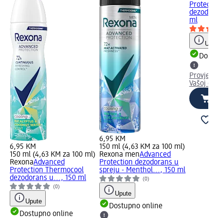
Protectio
dezodora
ml
Uput
Dostu
Provjeri
Vašoj dm
6,95 KM
6,95 KM
150 ml (4,63 KM za 100 ml)
150 ml (4,63 KM za 100 ml)
Rexona men
Advanced
Rexona
Advanced
Protection dezodorans u
Protection Thermocool
spreju - Menthol..., 150 ml
dezodorans u..., 150 ml
(0)
(0)
Upute
Upute
Dostupno online
Dostupno online