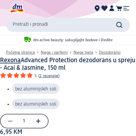
Pretraži i pronađi
dm active beauty: sakupljajte bodove i štedite
Početna stranica
Njega i parfemi
Njega tijela
Dezodoransi
Rexona
Advanced Protection dezodorans u spreju
- Acai & Jasmine, 150 ml
5
(
2 recenzije
)
bez aluminijskih soli
bez aluminijskih soli
6,95 KM